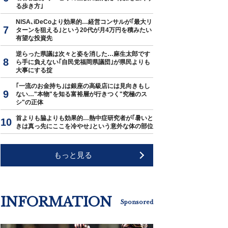
る歩き方｣
NISA､iDeCoより効果的…経営コンサルが｢最大リ
ターンを狙える｣という20代が月4万円を積みたい
有望な投資先
逆らった県議は次々と姿を消した…麻生太郎です
ら手に負えない｢自民党福岡県議団｣が県民よりも
大事にする掟
｢一流のお金持ち｣は銀座の高級店には見向きもし
ない…"本物"を知る富裕層が行きつく"究極のス
シ"の正体
首よりも脇よりも効果的…熱中症研究者が｢暑いと
きは真っ先にここを冷やせ｣という意外な体の部位
もっと見る
INFORMATION
Sponsored