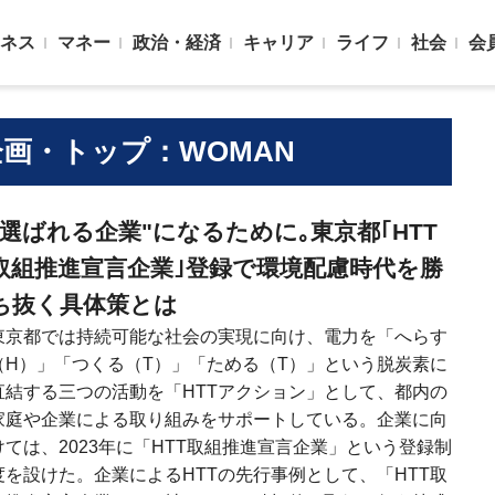
ネス
マネー
政治・経済
キャリア
ライフ
社会
会
画・トップ：WOMAN
"選ばれる企業"になるために｡東京都｢HTT
取組推進宣言企業｣登録で環境配慮時代を勝
ち抜く具体策とは
東京都では持続可能な社会の実現に向け、電力を「へらす
（H）」「つくる（T）」「ためる（T）」という脱炭素に
直結する三つの活動を「HTTアクション」として、都内の
家庭や企業による取り組みをサポートしている。企業に向
けては、2023年に「HTT取組推進宣言企業」という登録制
度を設けた。企業によるHTTの先行事例として、「HTT取