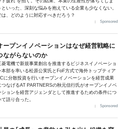
ンド疲れ”を招く。その結果、本業の生産性が落ちてしま
うといった、深刻な悩みを抱えている企業も少なくない。
では、どのように対応すべきだろう？
Sponsored
オープンイノベーションはなぜ経営戦略に
つながらないのか
三菱電機で新規事業創出を推進するビジネスイノベーショ
ン本部を率いる松原公実氏とFoF方式で海外トップティア
VCに分散投資を行いオープンイノベーションを経営成果
につなげるAT PARTNERSの秋元信行氏がオープンイノベ
ーションを経営アジェンダとして推進するための条件につ
いて語り合った。
Sponsored