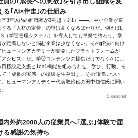
社員の｢成長への意欲｣を引き出し組織を変
える｢AI×伴走｣の仕組み
大卒3年以内の離職率が3割超（※1）――。中小企業が直
面する「人材の定着」の壁は高くなるばかりだ。例えばL
MS（学習管理システム）を導入しても単発で終わり、学
習が定着しないと悩む企業は少なくない。その解決に向け
てヒューマンアカデミーが開発したプラットフォームが
「アシビズ」だ。学習コンテンツの提供だけでなくAIによ
る目標設定支援と1on1機能を組み合わせ、学び、行動、そ
して「成長の実感」の循環を生み出す。その価値につい
て、ヒューマンアカデミー代表取締役の田中知信氏に聞い
た。
Sponsored
国内外約2000人の従業員へ｢選ぶ｣体験で届
ける感謝の気持ち