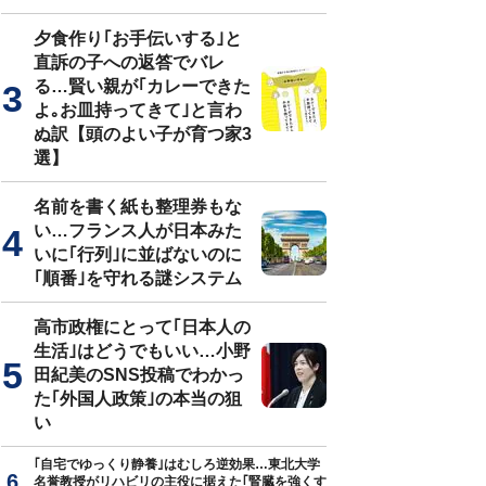
夕食作り｢お手伝いする｣と
直訴の子への返答でバレ
る…賢い親が｢カレーできた
よ｡お皿持ってきて｣と言わ
ぬ訳【頭のよい子が育つ家3
選】
名前を書く紙も整理券もな
い…フランス人が日本みた
いに｢行列｣に並ばないのに
｢順番｣を守れる謎システム
高市政権にとって｢日本人の
生活｣はどうでもいい…小野
田紀美のSNS投稿でわかっ
た｢外国人政策｣の本当の狙
い
｢自宅でゆっくり静養｣はむしろ逆効果…東北大学
名誉教授がリハビリの主役に据えた｢腎臓を強くす