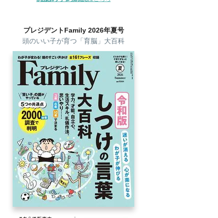
プレジデントFamily 2026年夏号
頭のいい子が育つ「育脳」大百科