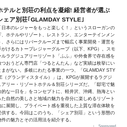
ホテルと別荘の利点を凝縮! 経営者が選ぶ
シェア別荘｢GLAMDAY STYLE｣
「日本のレジャーをもっと楽しく！」というスローガンの
下、ホテルやリゾート、レストラン、エンターテインメン
ト、さらにはリバークルーズまで幅広く事業開発・運営を
手がけるカトープレジャーグループ（以下、KPG）。スモ
ールラグジュアリーリゾート「ふふ」や外食界で存在感を
放つおうどん専門店「つるとんたん」など実績は枚挙にい
とまがない。多岐にわたる事業の一つ、「GLAMDAY STY
LE（グランディスタイル）」は、KPGが展開するラグジ
ュアリー・リゾートホテル＆別荘シリーズだ。「邸宅で魅
力的な一日を」をコンセプトに、軽井沢、沖縄、熱海とい
った自然の美しさと地域の魅力を存分に楽しめるリゾート
地に展開し、プライベート感を重視した上質な滞在体験を
提供する。今回はこのうち、「シェア別荘」という形態の
物件の魅力とその活用法を紹介する。
Sponsored