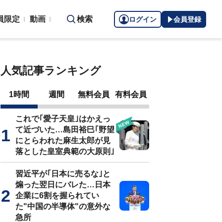
員限定
動画
検索
ログイン
会員登録
人気記事ランキング
1時間
週間
無料会員
有料会員
これで｢愛子天皇｣はかえっ
て近づいた…島田裕巳｢野望
にとらわれた麻生太郎が見
落とした皇室典範の大原則｣
習近平が｢日本に売るな｣と
煽った翌日にバレた…日本
企業に6割を握られてい
た"中国の半導体"の意外な
急所