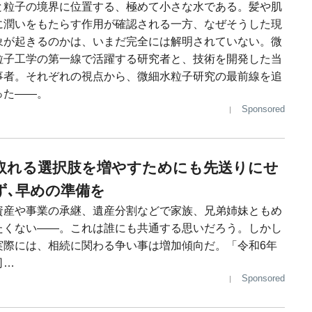
と粒子の境界に位置する、極めて小さな水である。髪や肌
に潤いをもたらす作用が確認される一方、なぜそうした現
象が起きるのかは、いまだ完全には解明されていない。微
粒子工学の第一線で活躍する研究者と、技術を開発した当
事者。それぞれの視点から、微細水粒子研究の最前線を追
った――。
Sponsored
取れる選択肢を増やすためにも先送りにせ
ず､早めの準備を
資産や事業の承継、遺産分割などで家族、兄弟姉妹ともめ
たくない――。これは誰にも共通する思いだろう。しかし
実際には、相続に関わる争い事は増加傾向だ。「令和6年
司…
Sponsored