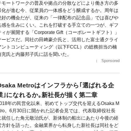
リモートワークの普及や拠点の分散などにより働き方の多
様化が進む今、従業員の一体感をどう醸成するか。周年は
絶好の機会だが、従来の「一律配布の記念品」では喜びや
共感を生みにくい。これを打破する手立ての一つが、ギフ
ティが展開する「Corporate Gift（コーポレートギフト）」
サービスだ。同社の田﨑豪介氏と、活用した富士通クライ
アントコンピューティング（以下FCCL）の総務担当の楠
崎充氏と内藤邦子氏に話を聞いた。
Sponsored
Osaka Metroはインフラから｢選ばれる企
業｣になれるか｡新社長が描く第二章
2018年の民営化以来、初めてトップ交代を迎えるOsaka M
etro。6月30日に開かれた記者会見では、代表取締役社長
に就任した角元敬治氏が、新体制の船出にあたり今後の経
営方針を語った。金融業界から転身した新社長は同社をど