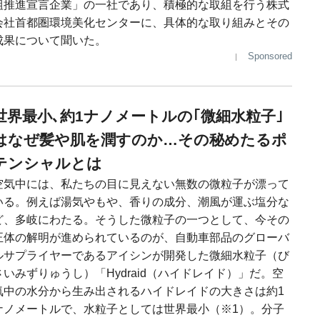
組推進宣言企業」の一社であり、積極的な取組を行う株式
会社首都圏環境美化センターに、具体的な取り組みとその
成果について聞いた。
Sponsored
世界最小､約1ナノメートルの｢微細水粒子｣
はなぜ髪や肌を潤すのか…その秘めたるポ
テンシャルとは
空気中には、私たちの目に見えない無数の微粒子が漂って
いる。例えば湯気やもや、香りの成分、潮風が運ぶ塩分な
ど、多岐にわたる。そうした微粒子の一つとして、今その
正体の解明が進められているのが、自動車部品のグローバ
ルサプライヤーであるアイシンが開発した微細水粒子（び
さいみずりゅうし）「Hydraid（ハイドレイド）」だ。空
気中の水分から生み出されるハイドレイドの大きさは約1
ナノメートルで、水粒子としては世界最小（※1）。分子