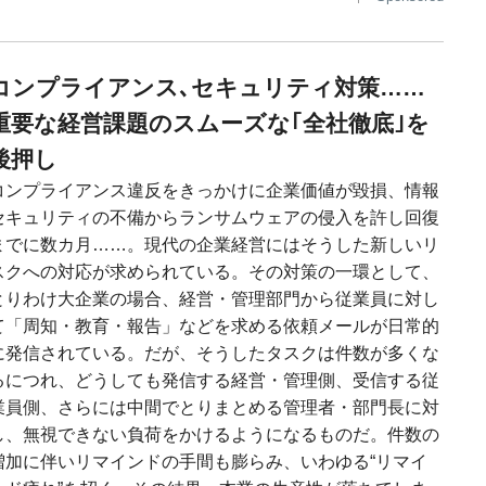
コンプライアンス､セキュリティ対策……
重要な経営課題のスムーズな｢全社徹底｣を
後押し
コンプライアンス違反をきっかけに企業価値が毀損、情報
セキュリティの不備からランサムウェアの侵入を許し回復
までに数カ月……。現代の企業経営にはそうした新しいリ
スクへの対応が求められている。その対策の一環として、
とりわけ大企業の場合、経営・管理部門から従業員に対し
て「周知・教育・報告」などを求める依頼メールが日常的
に発信されている。だが、そうしたタスクは件数が多くな
るにつれ、どうしても発信する経営・管理側、受信する従
業員側、さらには中間でとりまとめる管理者・部門長に対
し、無視できない負荷をかけるようになるものだ。件数の
増加に伴いリマインドの手間も膨らみ、いわゆる“リマイ