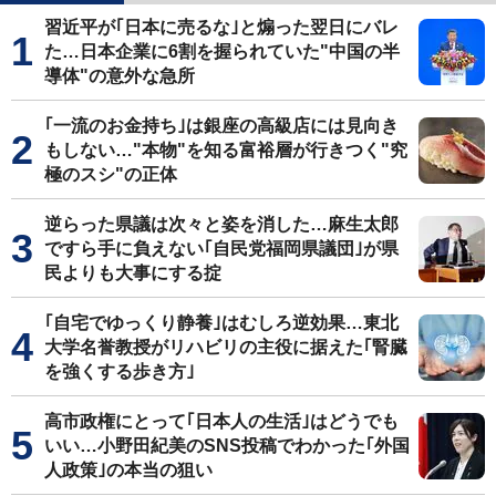
習近平が｢日本に売るな｣と煽った翌日にバレ
た…日本企業に6割を握られていた"中国の半
導体"の意外な急所
｢一流のお金持ち｣は銀座の高級店には見向き
もしない…"本物"を知る富裕層が行きつく"究
極のスシ"の正体
逆らった県議は次々と姿を消した…麻生太郎
ですら手に負えない｢自民党福岡県議団｣が県
民よりも大事にする掟
｢自宅でゆっくり静養｣はむしろ逆効果…東北
大学名誉教授がリハビリの主役に据えた｢腎臓
を強くする歩き方｣
高市政権にとって｢日本人の生活｣はどうでも
いい…小野田紀美のSNS投稿でわかった｢外国
人政策｣の本当の狙い