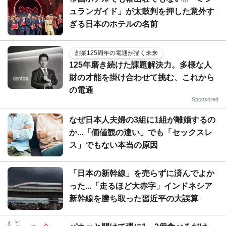
ュランガイド」が太鼓判を押した意外す
ぎる日本のホテルの名前
創業125周年の電通が描く未来
125年磨き続けた課題解決力。多様な人
財の才能を掛け合わせて挑む、これから
の電通
Sponsored
なぜ日本人夫婦の3組に1組が離婚するの
か...「価値観の違い」でも「セックスレ
ス」でもない本当の原因
「日本の新幹線」を売らずに済んでよか
った...「走るほど大赤字」インドネシア
新幹線を勝ち取った習近平の大誤算