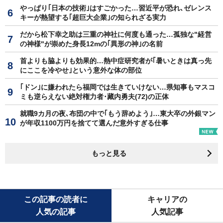
やっぱり｢日本の技術｣はすごかった…習近平が恐れ､ゼレンス
キーが熱望する｢超巨大企業｣の知られざる実力
だから松下幸之助は三重の神社に何度も通った…孤独な"経営
の神様"が崇めた身長12mの｢異形の神｣の名前
首よりも脇よりも効果的…熱中症研究者が｢暑いときは真っ先
にここを冷やせ｣という意外な体の部位
｢ドン｣に嫌われたら福岡では生きていけない…県知事もマスコ
ミも逆らえない絶対権力者･藏内勇夫(72)の正体
就職9カ月の夜､布団の中で｢もう辞めよう｣…東大卒の外銀マン
が年収1100万円を捨てて選んだ意外すぎる仕事
もっと見る
この記事の読者に
キャリアの
人気の記事
人気記事