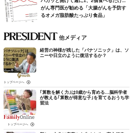
パカッと開けて週に1、2個食べるだけ...
がん専門医が勧める「大腸がんを予防す
るオメガ脂肪酸たっぷり食品」
経営の神様が残した「パナソニック」は、ソ
ニーや日立のように復活するか？
トップページへ
｢算数を解く力｣は0歳から育める…脳科学者
が教える｢算数が得意な子｣を育てるおうち学
習法
トップページへ