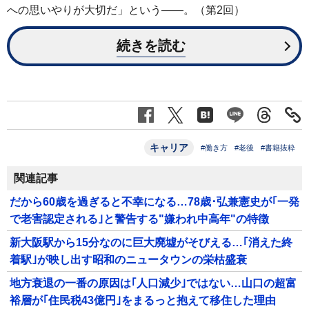
への思いやりが大切だ」という――。（第2回）
続きを読む
キャリア
#働き方
#老後
#書籍抜粋
関連記事
だから60歳を過ぎると不幸になる…78歳･弘兼憲史が｢一発
で老害認定される｣と警告する"嫌われ中高年"の特徴
新大阪駅から15分なのに巨大廃墟がそびえる…｢消えた終
着駅｣が映し出す昭和のニュータウンの栄枯盛衰
地方衰退の一番の原因は｢人口減少｣ではない…山口の超富
裕層が｢住民税43億円｣をまるっと抱えて移住した理由