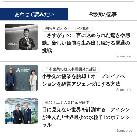
あわせて読みたい
#老後の記事
期待を超えるチームの強さ
「さすが」の一言に込められた驚きや感
動。新しい価値を生み出し続ける電通の
挑戦
Sponsored
日本企業の新規事業開発の課題
小手先の協業を脱却！オープンイノベー
ションを経営アジェンダにする方法
Sponsored
微粒子工学の専門家が解説
目に見えない世界を計測する…アイシン
が生んだ｢世界最小の水粒子｣のポテンシ
ャル
Sponsored