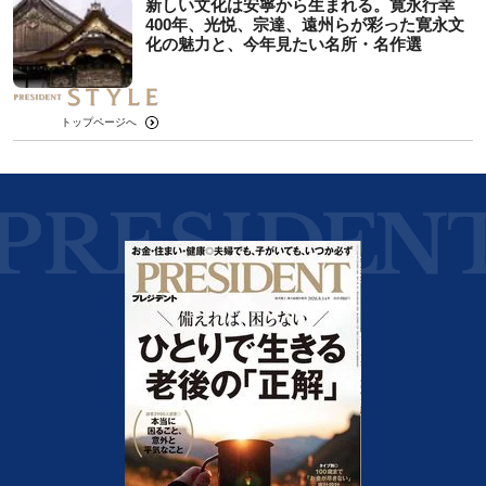
新しい文化は安寧から生まれる。寛永行幸
400年、光悦、宗達、遠州らが彩った寛永文
化の魅力と、今年見たい名所・名作選
トップページへ