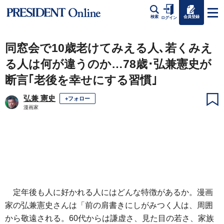
会員登録
検索
ログイン
同窓会で10歳老けてみえる人､若くみえ
る人は何が違うのか…78歳･弘兼憲史が
断言｢老後を幸せにする習慣｣
弘兼 憲史
+フォロー
漫画家
定年後も人に好かれる人にはどんな特徴があるか。漫画
家の弘兼憲史さんは「前の肩書きにしがみつく人は、周囲
から敬遠される。60代からは謙虚さ、見た目の若さ、家族