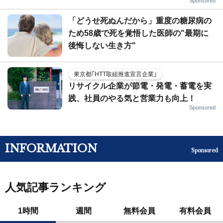
Sponsored
「どうせ死ぬんだから」重度の糖尿病の
ため58歳で死を覚悟した医師の"最期に
後悔しない生き方"
東京都｢HTT取組推進宣言企業｣
リサイクル企業が節電・発電・蓄電を実
践、社員のやる気と営業力も向上！
Sponsored
INFORMATION
Sponsored
人気記事ランキング
1時間
週間
無料会員
有料会員