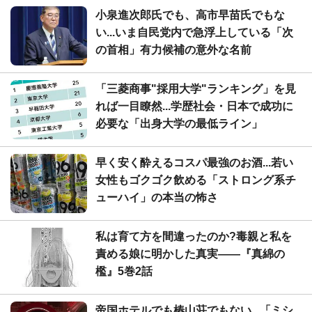
小泉進次郎氏でも、高市早苗氏でもな
い...いま自民党内で急浮上している「次
の首相」有力候補の意外な名前
「三菱商事"採用大学"ランキング」を見
れば一目瞭然...学歴社会・日本で成功に
必要な「出身大学の最低ライン」
早く安く酔えるコスパ最強のお酒...若い
女性もゴクゴク飲める「ストロング系チ
ューハイ」の本当の怖さ
私は育て方を間違ったのか?毒親と私を
責める娘に明かした真実――『真綿の
檻』5巻2話
帝国ホテルでも椿山荘でもない...「ミシ