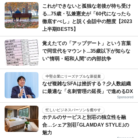
これができないと孤独な老後が待ち受け
る...75歳・弘兼憲史が「60代になったら
徹底すべし」と説く会話中の態度【2023
上半期BEST5】
覚えたての「アップデート」という言葉
で同世代をマウント...35歳以下が知らな
い"情弱・昭和人間"の内部抗争
中堅企業にリーズナブルな新提案
なぜ複雑なSFAは挫折する？少人数組織
に最適な「名刺管理の延長」で進めるDX
Sponsored
忙しいビジネスパーソンを癒やす
ホテルのサービスと別荘の独立性を融
合…シェア別荘｢GLAMDAY STYLE｣の
魅力