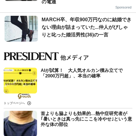
の電通
Sponsored
MARCH卒、年収900万円なのに結婚でき
ない理由が詰まっていた...仲人がぴしゃ
りと叱った婚活男性(36)の一言
AIが試算！ 大人気オルカン積み立てで
「2000万円超」、本当の確率
トップページへ
首よりも脇よりも効果的…熱中症研究者が
｢暑いときは真っ先にここを冷やせ｣という意
外な体の部位