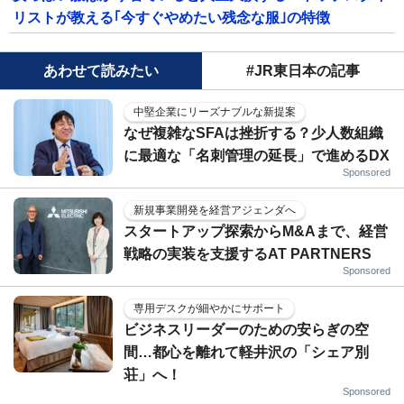
リストが教える｢今すぐやめたい残念な服｣の特徴
あわせて読みたい
#JR東日本の記事
中堅企業にリーズナブルな新提案
なぜ複雑なSFAは挫折する？少人数組織
に最適な「名刺管理の延長」で進めるDX
Sponsored
新規事業開発を経営アジェンダへ
スタートアップ探索からM&Aまで、経営
戦略の実装を支援するAT PARTNERS
Sponsored
専用デスクが細やかにサポート
ビジネスリーダーのための安らぎの空
間…都心を離れて軽井沢の「シェア別
荘」へ！
Sponsored