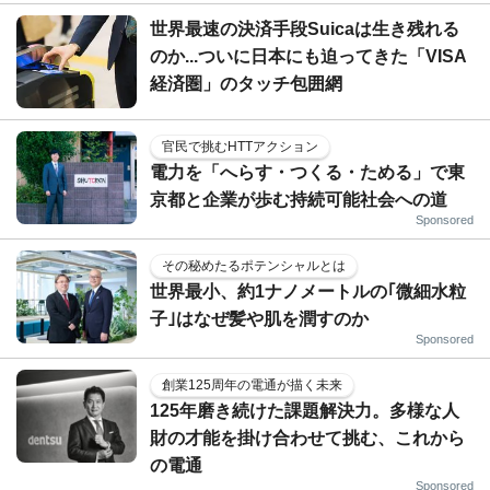
世界最速の決済手段Suicaは生き残れる
のか...ついに日本にも迫ってきた「VISA
経済圏」のタッチ包囲網
官民で挑むHTTアクション
電力を「へらす・つくる・ためる」で東
京都と企業が歩む持続可能社会への道
Sponsored
その秘めたるポテンシャルとは
世界最小、約1ナノメートルの｢微細水粒
子｣はなぜ髪や肌を潤すのか
Sponsored
創業125周年の電通が描く未来
125年磨き続けた課題解決力。多様な人
財の才能を掛け合わせて挑む、これから
の電通
Sponsored