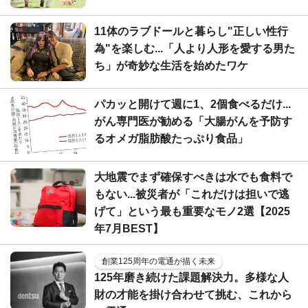
11体のラブドールと暮らし"正しい性行
為"を楽しむ...「人より人形を愛する男た
ち」が奇妙な生活を始めたワケ
パカッと開けて週に1、2個食べるだけ...
がん専門医が勧める「大腸がんを予防す
るオメガ脂肪酸たっぷり食品」
大地震でまず確保すべきは水でも食料で
もない...被災者が「これだけは担いで逃
げて」という最も重要なモノ2選【2025
年7月BEST】
創業125周年の電通が描く未来
125年磨き続けた課題解決力。多様な人
財の才能を掛け合わせて挑む、これから