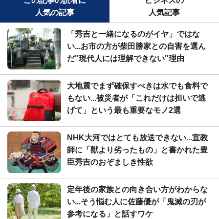
この記事の読者に
ビジネスの
人気の記事
人気記事
「秀吉と一緒になるのがイヤ」ではな
い...お市の方が柴田勝家との自害を選ん
だ"現代人には理解できない"理由
大地震でまず確保すべきは水でも食料で
もない...被災者が「これだけは担いで逃
げて」という最も重要なモノ2選
NHK大河ではとても放送できない...宣教
師に「獣より劣ったもの」と書かれた豊
臣秀吉のおぞましき性欲
定年後の家族との向き合い方がわからな
い...そう悩む人に佐藤優が「鬼滅の刃が
参考になる」と話すワケ