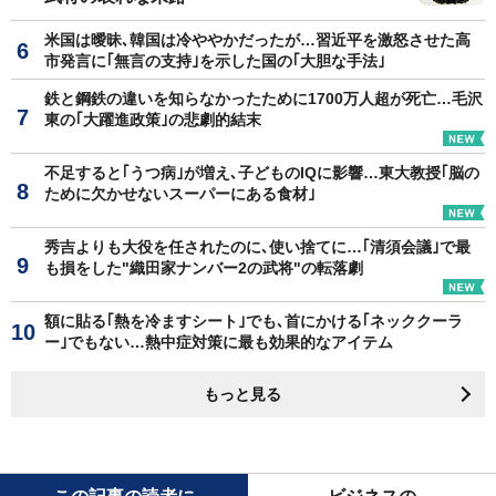
米国は曖昧､韓国は冷ややかだったが…習近平を激怒させた高
市発言に｢無言の支持｣を示した国の｢大胆な手法｣
鉄と鋼鉄の違いを知らなかったために1700万人超が死亡…毛沢
東の｢大躍進政策｣の悲劇的結末
不足すると｢うつ病｣が増え､子どものIQに影響…東大教授｢脳の
ために欠かせないスーパーにある食材｣
秀吉よりも大役を任されたのに､使い捨てに…｢清須会議｣で最
も損をした"織田家ナンバー2の武将"の転落劇
額に貼る｢熱を冷ますシート｣でも､首にかける｢ネッククーラ
ー｣でもない…熱中症対策に最も効果的なアイテム
もっと見る