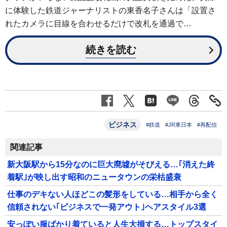
に体験した鉄道ジャーナリストの東香名子さんは「設置さ
れたカメラに目線を合わせるだけで改札を通過で…
続きを読む
ビジネス
#鉄道
#JR東日本
#再配信
関連記事
新大阪駅から15分なのに巨大廃墟がそびえる…｢消えた終
着駅｣が映し出す昭和のニュータウンの栄枯盛衰
仕事のデキない人ほどこの髪形をしている…相手から全く
信頼されない｢ビジネスで一発アウト｣ヘアスタイル3選
安っぽい服ばかり着ていると人生大損する…トップスタイ