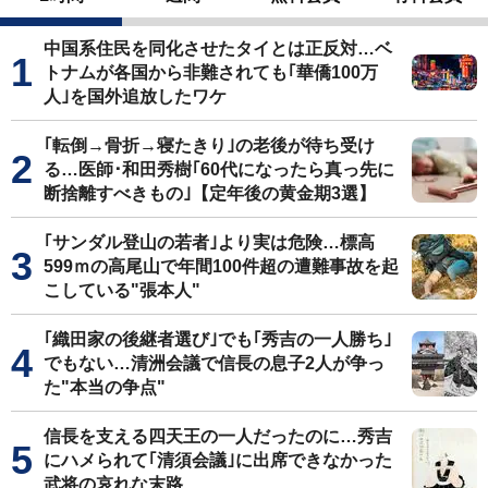
中国系住民を同化させたタイとは正反対…ベ
トナムが各国から非難されても｢華僑100万
人｣を国外追放したワケ
｢転倒→骨折→寝たきり｣の老後が待ち受け
る…医師･和田秀樹｢60代になったら真っ先に
断捨離すべきもの｣【定年後の黄金期3選】
｢サンダル登山の若者｣より実は危険…標高
599ｍの高尾山で年間100件超の遭難事故を起
こしている"張本人"
｢織田家の後継者選び｣でも｢秀吉の一人勝ち｣
でもない…清洲会議で信長の息子2人が争っ
た"本当の争点"
信長を支える四天王の一人だったのに…秀吉
にハメられて｢清須会議｣に出席できなかった
武将の哀れな末路