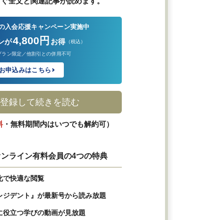
すぐ全文と関連記事が読めます。
の入会応援キャンペーン実施中
4,800円
ンが
お得
（税込）
プラン限定／他割引との併用不可
お申込みはこちら
登録して続きを読む
料
・無料期間内はいつでも解約可）
ンライン有料会員の4つの特典
化で快適な閲覧
レジデント』が最新号から読み放題
に役立つ学びの動画が見放題