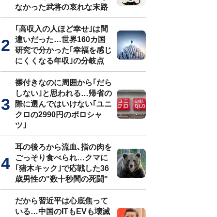
なかった武将の哀れな末路
｢高収入の人ほど幸せ｣は間
違いだった…世界160カ国
研究で分かった｢幸福を感じ
にくくなる年収｣の分岐点
襟付きなのに周囲から｢だら
しない｣と思われる…帰省の
際に選んではいけない｢ユニ
クロの2990円のポロシャ
ツ｣
耳の後ろから流血､指の肉を
ごっそり食べられ…クマに
｢猪木キック｣で応戦した36
歳男性の"数十秒間の死闘"
だから習近平は心底焦って
いる…中国のITもEVも壊滅