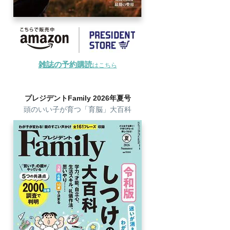
雑誌の予約購読
はこちら
プレジデントFamily 2026年夏号
頭のいい子が育つ「育脳」大百科