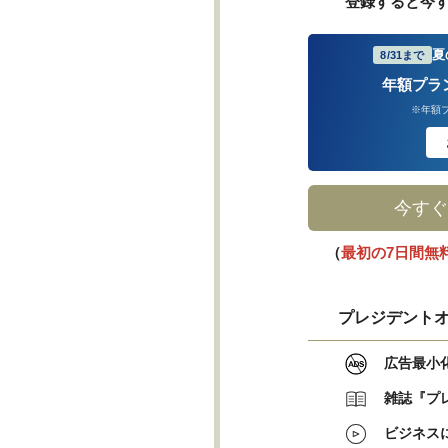
登録すると今
夏
8/31まで
年額プラ
※年額
今すぐ
（
最初の7日間無
プレジデントオ
広告最小
雑誌『プ
ビジネス