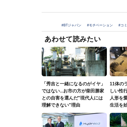
#BTジャパン
#モチベーション
#コ
あわせて読みたい
「秀吉と一緒になるのがイヤ」
11体の
ではない...お市の方が柴田勝家
しい性行
との自害を選んだ"現代人には
人形を
理解できない"理由
生活を