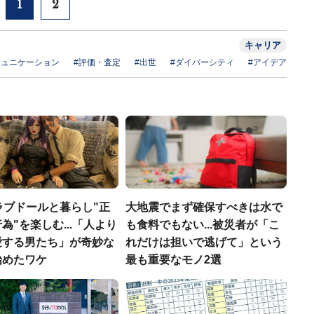
1
2
キャリア
ミュニケーション
#評価・査定
#出世
#ダイバーシティ
#アイデア
ラブドールと暮らし"正
大地震でまず確保すべきは水で
為"を楽しむ...「人より
も食料でもない...被災者が「こ
愛する男たち」が奇妙な
れだけは担いで逃げて」という
始めたワケ
最も重要なモノ2選