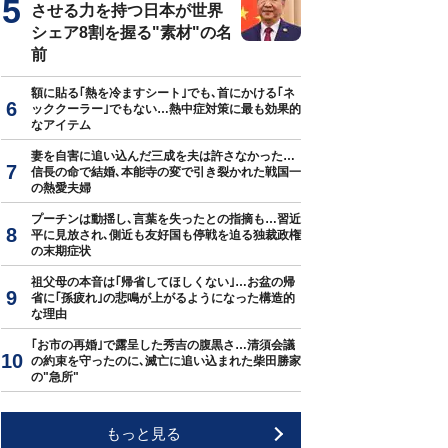
させる力を持つ日本が世界
シェア8割を握る"素材"の名
前
額に貼る｢熱を冷ますシート｣でも､首にかける｢ネ
ッククーラー｣でもない…熱中症対策に最も効果的
なアイテム
妻を自害に追い込んだ三成を夫は許さなかった…
信長の命で結婚､本能寺の変で引き裂かれた戦国一
の熱愛夫婦
プーチンは動揺し､言葉を失ったとの指摘も…習近
平に見放され､側近も友好国も停戦を迫る独裁政権
の末期症状
祖父母の本音は｢帰省してほしくない｣…お盆の帰
省に｢孫疲れ｣の悲鳴が上がるようになった構造的
な理由
｢お市の再婚｣で露呈した秀吉の腹黒さ…清須会議
の約束を守ったのに､滅亡に追い込まれた柴田勝家
の"急所"
もっと見る