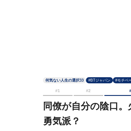
何気ない人生の選択33
#BTジャパン
#モチベ
#1
#2
同僚が自分の陰口。
勇気派？