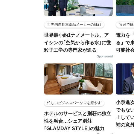
世界的自動車部品メーカーの挑戦
官民で挑
世界最小約1ナノメートル、ア
電力を
イシンの｢空気から作る水｣に微
る」で
粒子工学の専門家が迫る
可能社
Sponsored
小泉進
忙しいビジネスパーソンを癒やす
でもない
ホテルのサービスと別荘の独立
上して
性を融合…シェア別荘
補の意
｢GLAMDAY STYLE｣の魅力