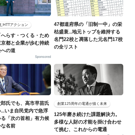
47都道府県の「旧制一中」の栄
むHTTアクション
枯盛衰...地元トップを維持する
「へらす・つくる・ため
名門22校と凋落した元名門17校
東京都と企業が歩む持続
の全リスト
会への道
Sponsored
次郎氏でも、高市早苗氏
創業125周年の電通が描く未来
...いま自民党内で急浮
125年磨き続けた課題解決力。
いる「次の首相」有力候
多様な人財の才能を掛け合わせ
外な名前
て挑む、これからの電通