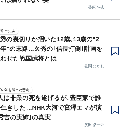
香原 斗志
番”の史実
秀の裏切りが招いた12歳､13歳の"2
年"の末路…久秀の｢信長打倒｣計画を
狂わせた戦国武将とは
昼間 たかし
弟"の姉を襲った悲劇
人は非業の死を遂げるが､豊臣家で誰
生きした…NHK大河で宮澤エマが演
秀吉の実姉｣の真実
濱田 浩一郎