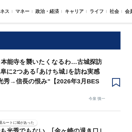
ネス
マネー
政治・経済
キャリア
ライフ
社会
会
ゃ本能寺を襲いたくなるわ…古城探訪
阜に2つある｢あけち城｣を訪ね実感
光秀→信長の恨み"【2026年3月BES
今泉 慎一
退ルートに城があった
も光秀でもない…｢金ヶ崎の退き口｣