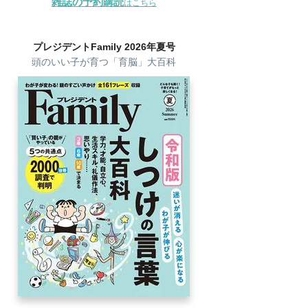
雑誌の予約購読
はこちら
プレジデントFamily 2026年夏号
頭のいい子が育つ「育脳」大百科