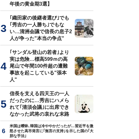
年後の黄金期3選】
｢織田家の後継者選び｣でも
｢秀吉の一人勝ち｣でもな
い…清洲会議で信長の息子2
人が争った"本当の争点"
｢サンダル登山の若者｣より
実は危険…標高599ｍの高
尾山で年間100件超の遭難
事故を起こしている"張本
人"
信長を支える四天王の一人
だったのに…秀吉にハメら
れて｢清須会議｣に出席でき
なかった武将の哀れな末路
米国は曖昧､韓国は冷ややかだったが…習近平を激
怒させた高市発言に｢無言の支持｣を示した国の｢大
胆な手法｣