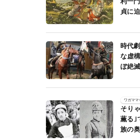
利一
貞に迫
時代劇
な虚構
ぼ絶
ワガママ
そりゃ
薫る｣
族の奥