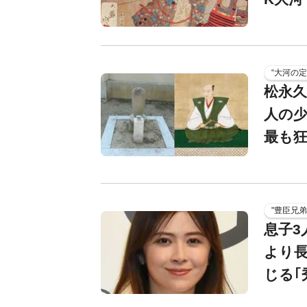
“大河の定
松永久
人の少
最も
"豊臣兄
息子3
より長
じる｢