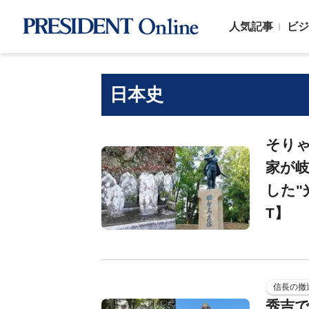
人気記事
ビジ
日本史
そり
家が岐
した"
T】
信長の撤
秀吉で