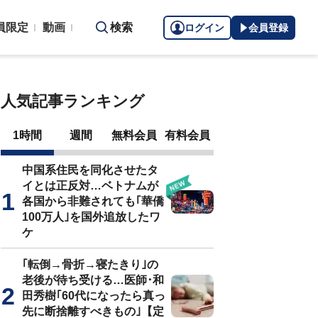
員限定
動画
検索
ログイン
会員登録
人気記事ランキング
1時間
週間
無料会員
有料会員
中国系住民を同化させたタ
イとは正反対…ベトナムが
各国から非難されても｢華僑
100万人｣を国外追放したワ
ケ
｢転倒→骨折→寝たきり｣の
老後が待ち受ける…医師･和
田秀樹｢60代になったら真っ
先に断捨離すべきもの｣【定