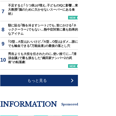
不足すると｢うつ病｣が増え､子どものIQに影響…東
大教授｢脳のために欠かせないスーパーにある食
材｣
額に貼る｢熱を冷ますシート｣でも､首にかける｢ネ
ッククーラー｣でもない…熱中症対策に最も効果的
なアイテム
｢O型→A型｣はいいけど､｢A型→O型｣はダメ…誰に
でも輸血できる｢万能血液｣の最後の落とし穴
秀吉よりも大役を任されたのに､使い捨てに…｢清
須会議｣で最も損をした"織田家ナンバー2の武
将"の転落劇
もっと見る
INFORMATION
Sponsored