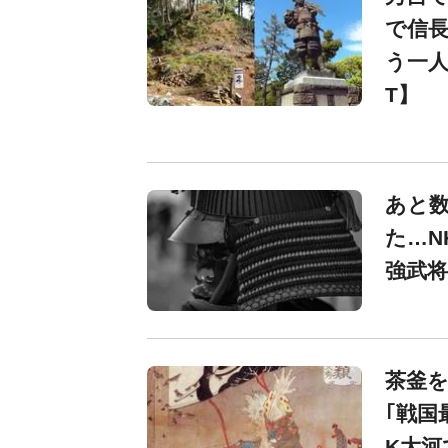
で信長
う一人
T】
あと
た…N
強武将
茶釜を
｢戦国
K大河