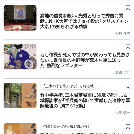
窮地の信長を救い､光秀と戦って秀吉に貢
献…NHK大河ではチョイ役の｢クリスチャン
大名｣の知られざる功績
香原 斗志
もし信長が死んで世の中が変わっても見放さ
ない…反信長の本願寺が荒木村重に送っ
た"熱烈なラブレター"
渡邊 大門
｢三木の干し殺し｣で知られる城
竹中半兵衛､三木城落城前に36歳で死す…古
城探訪家が｢半兵衛の陣｣で実感した冷静な軍
師最後の｢胸アツ行動｣
今泉 慎一
信長公記への登場は“3回だけ”