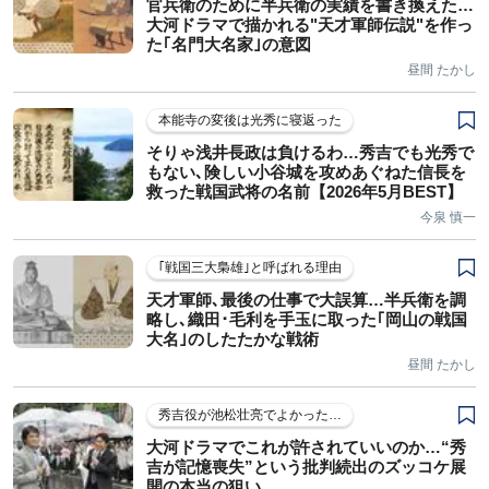
官兵衛のために半兵衛の実績を書き換えた…
大河ドラマで描かれる"天才軍師伝説"を作っ
た｢名門大名家｣の意図
昼間 たかし
本能寺の変後は光秀に寝返った
そりゃ浅井長政は負けるわ…秀吉でも光秀で
もない､険しい小谷城を攻めあぐねた信長を
救った戦国武将の名前【2026年5月BEST】
今泉 慎一
｢戦国三大梟雄｣と呼ばれる理由
天才軍師､最後の仕事で大誤算…半兵衛を調
略し､織田･毛利を手玉に取った｢岡山の戦国
大名｣のしたたかな戦術
昼間 たかし
秀吉役が池松壮亮でよかった…
大河ドラマでこれが許されていいのか…“秀
吉が記憶喪失”という批判続出のズッコケ展
開の本当の狙い