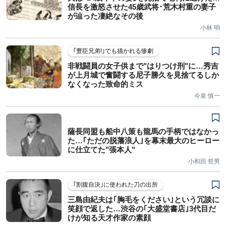
信長を激怒させた45歳武将･荒木村重の妻子
が辿った凄絶なその後
小林 明
｢豊臣兄弟!｣でも描かれる惨劇
非戦闘員の女子供まで"はりつけ刑"に…秀吉
が上月城で奮闘する尼子勝久を見捨てるしか
なくなった致命的ミス
今泉 慎一
薩長同盟も船中八策も龍馬の手柄ではなかっ
た…｢ただの脱藩浪人｣を幕末最大のヒーロー
に仕立てた"張本人"
小和田 哲男
｢割腹自決｣に使われた刀の出所
三島由紀夫は｢胸毛をください｣という冗談に
笑顔で返した…渋谷の｢大盛堂書店｣3代目だ
けが知る天才作家の素顔