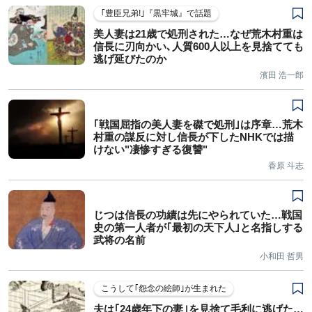
｢豊臣兄弟!｣『黒牢城』で話題
美人妻は21歳で処刑された…なぜ荒木村重は
信長に刃向かい､人質600人以上を見捨てても
逃げ延びたのか
濱田 浩一郎
｢戦国屈指の美人妻を磔で処刑｣は序章…荒木
村重の謀反に対し信長が下したNHKでは描
けない"凄惨すぎる復讐"
香原 斗志
じつは信長の功績は先にやられていた…戦国
史の第一人者が｢最初の天下人｣と名指しする
武将の名前
小和田 哲男
こうして｢怨念の絵師｣が生まれた
夫は｢24歳年下の妻｣を見捨て毛利に逃げた…