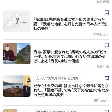
末並 俊司
｢茨城｣は先住民を滅ぼすための道具だった
説…｢残虐な地名｣を残した昔の日本人の"逆
転の発想"
大塚 ひかり
秀吉､家康に愛された｢築城の名人｣のデビュ
ー作…NHK大河では描かれない竹田城のそ
ばにある｢秀長の城｣の価値
香原 斗志
たった二文で片づけられた史実
だから｢天空の城｣はあっけなく秀長に落とさ
れた…｢難攻不落｣でも｢天下の名城｣でもなか
った竹田城の真実
昼間 たかし