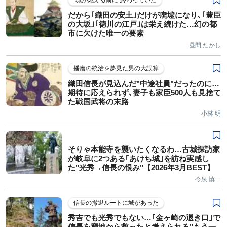
"城が燃える前に"終わっていた
だから｢織田の安土｣だけが廃墟になり､｢豊臣
の大坂｣｢徳川の江戸｣は栄え続けた…幻の都
市に欠けた唯一の要素
昼間 たかし
播磨の統治を夢見た男の大誤算
織田信長が見込んだ"中途社員"だったのに…
期待に応えられず､妻子も家臣500人も見捨て
た戦国武将の末路
小林 明
そりゃ本能寺を襲いたくなるわ…古城探訪家
が岐阜に2つある｢あけち城｣を訪ね実感し
た"光秀→信長の恨み"【2026年3月BEST】
今泉 慎一
信長の撤退ルートに城があった
秀吉でも光秀でもない…｢金ヶ崎の退き口｣で
信長を窮地から救ったと考えられる"もう一