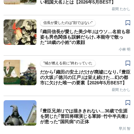
い戦国大名｣とは【2026年5月BEST】
昼間 たかし
信長が愛したのは"顔ではない"
｢織田信長が愛した美少年｣はウソ…名前も容
姿も男色関係も誤解だらけ､本能寺で散っ
た"18歳の小姓"の素顔
小林 明
"城が燃える前に"終わっていた
だから｢織田の安土｣だけが廃墟になり､｢豊臣
の大坂｣｢徳川の江戸｣は栄え続けた…幻の都
市に欠けた唯一の要素【2026年5月BEST】
昼間 たかし
｢豊臣兄弟!｣では描ききれない…36歳で生涯
を閉じた｢菅田将暉演じる軍師･竹中半兵衛｣
が患った"国民病"の正体
早川 智