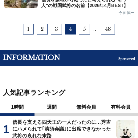
人"の戦国武将の名前【2026年4月BEST】
今泉 慎一
1
2
3
4
5
48
…
INFORMATION
Sponsored
人気記事ランキング
1時間
週間
無料会員
有料会員
信長を支える四天王の一人だったのに…秀吉
にハメられて｢清須会議｣に出席できなかった
武将の哀れな末路