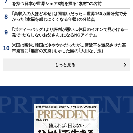
を持つ日本が世界シェア8割を握る"素材"の名前
｢高収入の人ほど幸せ｣は間違いだった…世界160カ国研究で分
かった｢幸福を感じにくくなる年収｣の分岐点
｢ボディーバッグ｣より評判が悪い…休日のイオンで見かける一
発で｢だらしないお父さん｣になるNGアイテム
米国は曖昧､韓国は冷ややかだったが…習近平を激怒させた高
市発言に｢無言の支持｣を示した国の｢大胆な手法｣
もっと見る