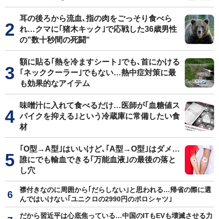
耳の後ろから流血､指の肉をごっそり食べら
れ…クマに｢猪木キック｣で応戦した36歳男性
の"数十秒間の死闘"
額に貼る｢熱を冷ますシート｣でも､首にかける
｢ネッククーラー｣でもない…熱中症対策に最
も効果的なアイテム
味噌汁に入れて食べるだけ…医師が｢血糖値ス
パイクを抑える｣という冷蔵庫に常備したい食
材
｢O型→A型｣はいいけど､｢A型→O型｣はダメ…
誰にでも輸血できる｢万能血液｣の最後の落と
し穴
襟付きなのに周囲から｢だらしない｣と思われる…帰省の際に選
んではいけない｢ユニクロの2990円のポロシャツ｣
だから習近平は心底焦っている…中国のITもEVも壊滅させる力