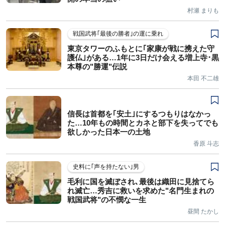
村瀬 まりも
戦国武将｢最後の勝者｣の運に乗れ
東京タワーのふもとに｢家康が戦に携えた守
護仏｣がある…1年に3日だけ会える増上寺･黒
本尊の"勝運"伝説
本田 不二雄
信長は首都を｢安土｣にするつもりはなかっ
た…10年もの時間とカネと部下を失ってでも
欲しかった日本一の土地
香原 斗志
史料に｢声を持たない｣男
毛利に国を滅ぼされ､最後は織田に見捨てら
れ滅亡…秀吉に救いを求めた"名門生まれの
戦国武将"の不憫な一生
昼間 たかし