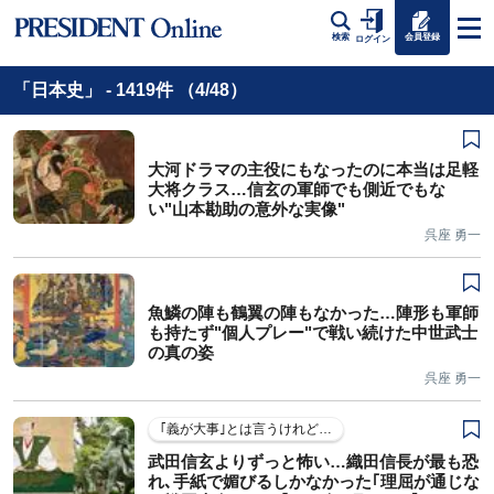
会員登録
検索
ログイン
「日本史」 - 1419件 （4/48）
大河ドラマの主役にもなったのに本当は足軽
大将クラス…信玄の軍師でも側近でもな
い"山本勘助の意外な実像"
呉座 勇一
魚鱗の陣も鶴翼の陣もなかった…陣形も軍師
も持たず"個人プレー"で戦い続けた中世武士
の真の姿
呉座 勇一
｢義が大事｣とは言うけれど…
武田信玄よりずっと怖い…織田信長が最も恐
れ､手紙で媚びるしかなかった｢理屈が通じな