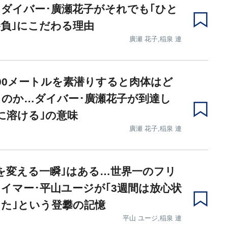
ダイバー･廣瀬花子がそれでも｢ひと
負｣にこだわる理由
廣瀬 花子,稲泉 連
00メートルを素潜りすると肉体はど
のか…ダイバー･廣瀬花子が到達し
に溶ける｣の意味
廣瀬 花子,稲泉 連
を変える一瞬｣はある…世界一のフリ
イマー･平山ユージが｢3週間は放心状
た｣という登攀の記憶
平山 ユージ,稲泉 連