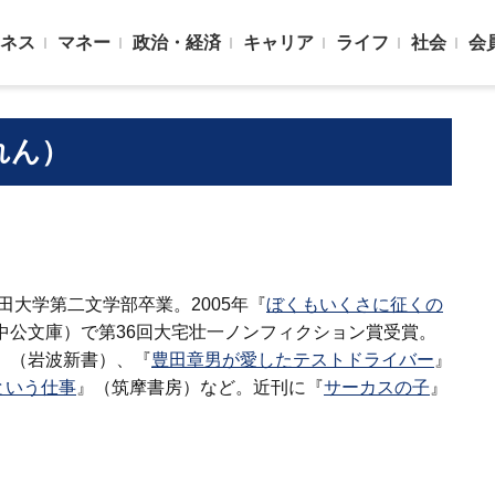
ネス
マネー
政治・経済
キャリア
ライフ
社会
会
れん）
稲田大学第二文学部卒業。2005年『
ぼくもいくさに征くの
中公文庫）で第36回大宅壮一ノンフィクション賞受賞。
』（岩波新書）、『
豊田章男が愛したテストドライバー
』
という仕事
』（筑摩書房）など。近刊に『
サーカスの子
』