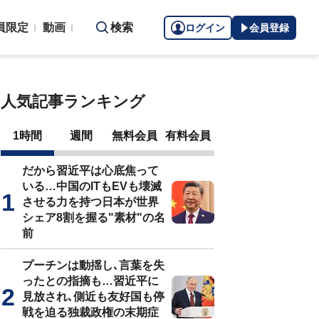
員限定
動画
検索
ログイン
会員登録
人気記事ランキング
1時間
週間
無料会員
有料会員
だから習近平は心底焦って
いる…中国のITもEVも壊滅
させる力を持つ日本が世界
シェア8割を握る"素材"の名
前
プーチンは動揺し､言葉を失
ったとの指摘も…習近平に
見放され､側近も友好国も停
戦を迫る独裁政権の末期症