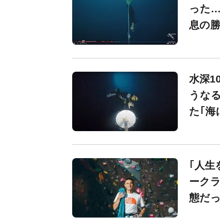
った…
息の勝
水深1
うなる
た｢海
｢人生
ークラ
態だっ