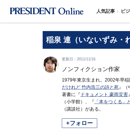
人気記事
ビジ
稲泉 連（いないずみ・
更新日：2011/11/16
ノンフィクション作家
1979年東京生まれ。2002年早
だけれど 竹内浩三の詩と死
』（
著書に『
ドキュメント 豪雨災害
（小学館）、『
「本をつくる」
（講談社）がある。
+フォロー