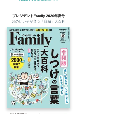
プレジデントFamily 2026年夏号
頭のいい子が育つ「育脳」大百科