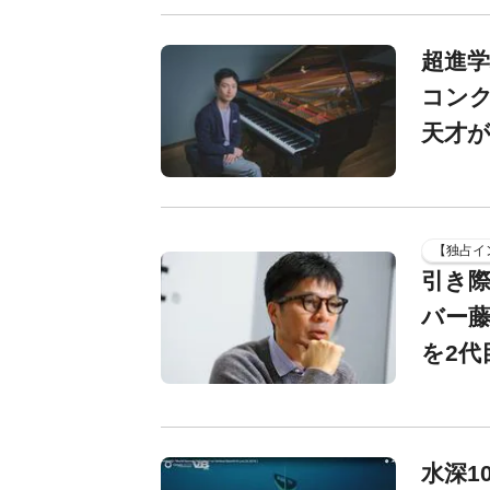
超進学
コンク
天才
【独占イ
引き
バー藤
を2代
水深1