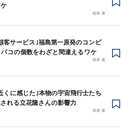
ワケ
稲泉 連
顧客サービス｣福島第一原発のコンビ
タバコの個数をわざと間違えるワケ
稲泉 連
近くに感じた｣本物の宇宙飛行士たち
読される立花隆さんの影響力
稲泉 連