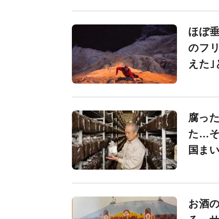
ほぼ垂
のフリ
えた｣
腐った
た…
国ま
お酒