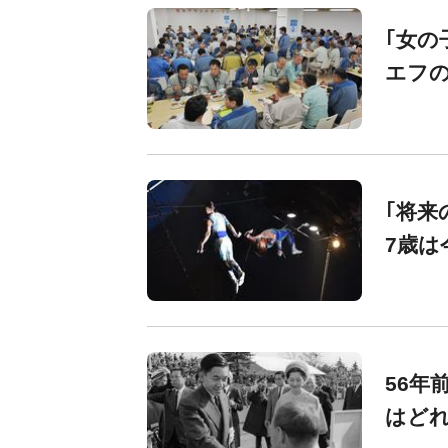
｢女の
エフ
｢将来
7歳は
56年
はど