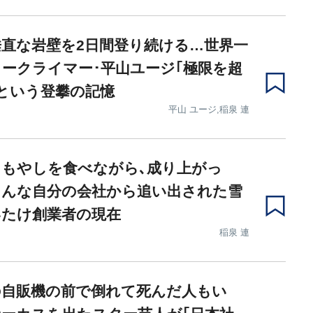
直な岩壁を2日間登り続ける…世界一
ークライマー･平山ユージ｢極限を超
という登攀の記憶
平山 ユージ,稲泉 連
もやしを食べながら､成り上がっ
そんな自分の会社から追い出された雪
いたけ創業者の現在
稲泉 連
の自販機の前で倒れて死んだ人もい