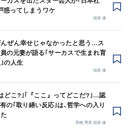
ーカスを出たスター芸人が｢日本社
戸惑ってしまうワケ
稲泉 連
ぜんぜん幸せじゃなかったと思う…ス
員の元妻が語る｢サーカスで生まれ育
｣の人生
稲泉 連
はどこ?｣｢『ここ』ってどこだ?｣…認
有の｢取り繕い反応｣は､哲学への入り
った
髙橋 秀実,稲泉 連