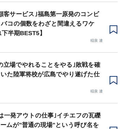
顧客サービス｣福島第一原発のコンビ
タバコの個数をわざと間違えるワケ
1下半期BEST5】
稲泉 連
の立場でやれることをやる｣敗戦を確
ていた陸軍将校が広島でやり遂げた仕
稲泉 連
は一発アウトの仕事｣イチエフの瓦礫
ームが"普通の現場"という呼び名を