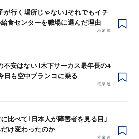
子が行く場所じゃない｣それでもイチ
の給食センターを職場に選んだ理由
稲泉 連
の不安はない｣木下サーカス最年長の4
今日も空中ブランコに乗る
稲泉 連
前に比べて｢日本人が障害者を見る目｣
れだけ変わったのか
稲泉 連