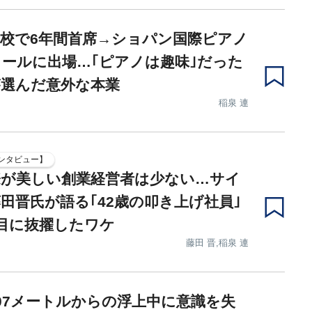
校で6年間首席→ショパン国際ピアノ
ールに出場…｢ピアノは趣味｣だった
が選んだ意外な本業
稲泉 連
ンタビュー】
際が美しい創業経営者は少ない…サイ
田晋氏が語る｢42歳の叩き上げ社員｣
目に抜擢したワケ
藤田 晋,稲泉 連
07メートルからの浮上中に意識を失