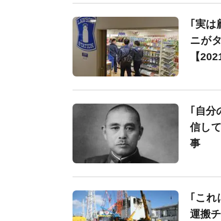
｢実は
ニが
【202
｢自分
信し
事
｢これ
運搬チ