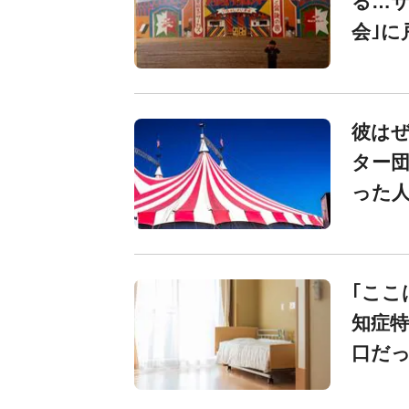
る…サ
会｣に
彼は
ター団
った人
｢ここ
知症特
口だ