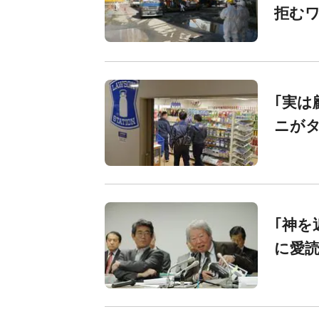
拒む
｢実は
ニが
｢神を
に愛