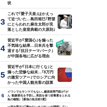
状
これで｢愛子天皇｣はかえっ
て近づいた…島田裕巳｢野望
にとらわれた麻生太郎が見
落とした皇室典範の大原則｣
習近平が｢愛国心｣を煽った
不気味な結果…日本兵を撃
退する｢抗日テーマパーク｣
が中国各地に広がる理由
習近平が｢日本に行くな｣と
煽った悲惨な結末…｢8万円
の激安ツアー｣でロシアに向
かった中国人観光客の誤算
イワシでもサンマでもない...糖尿病専門医が｢が
ん･動脈硬化を予防し､美肌を保つ栄養素をとれる
魚の種類｣【最強の魚活術3選】
一流企業ほど｢働かないオジサン｣が増殖してい