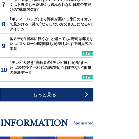
く…トヨタも三菱UFJも逃れられない日本企業だ
けの"構造的欠陥"
｢ボディーバッグ｣より評判が悪い…休日のイオン
で見かける一発で｢だらしないお父さん｣になるNG
アイテム
習近平が｢日本に行くな｣と煽っても､寿司は奪えな
い…｢スシロー14時間待ち｣が映し出す中国人客の
本音
"テレビ大好き"高齢者の｢テレビ離れ｣が始まっ
た…10代後半～20代の約7割が"ほぼ見ない"衝撃
の最新データ
もっと見る
INFORMATION
Sponsored