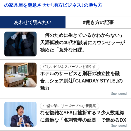
の家具屋を翻意させた｢地方ビジネス｣の勝ち方
あわせて読みたい
#働き方の記事
「何のために生きているかわからない」
天涯孤独の40代相談者にカウンセラーが
勧めた「意外な日課」
忙しいビジネスパーソンを癒やす
ホテルのサービスと別荘の独立性を融
合…シェア別荘｢GLAMDAY STYLE｣の
魅力
Sponsored
中堅企業にリーズナブルな新提案
なぜ複雑なSFAは挫折する？少人数組織
に最適な「名刺管理の延長」で進めるDX
Sponsored