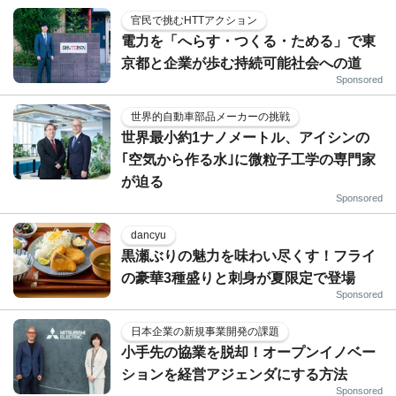
官民で挑むHTTアクション
電力を「へらす・つくる・ためる」で東
京都と企業が歩む持続可能社会への道
Sponsored
世界的自動車部品メーカーの挑戦
世界最小約1ナノメートル、アイシンの
｢空気から作る水｣に微粒子工学の専門家
が迫る
Sponsored
dancyu
黒瀬ぶりの魅力を味わい尽くす！フライ
の豪華3種盛りと刺身が夏限定で登場
Sponsored
日本企業の新規事業開発の課題
小手先の協業を脱却！オープンイノベー
ションを経営アジェンダにする方法
Sponsored