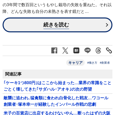
の3年間で数百回というもやし栽培の失敗を重ねた。それ以
降、どんな失敗も自分の未熟さを表す鏡だと…
続きを読む
キャリア
#働き方
#創業者
関連記事
｢ケーキ1つ800円｣はここから始まった…業界の常識をこと
ごとく壊してきた｢サダハル･アオキ｣の次の野望
敵襲に追われ､猛禽類に食われ白骨化した戦友…ワコール
創業者･塚本幸一が経験したインパール作戦の悲劇
米子の百貨店に出店するわけないやん…断ったはずの大阪