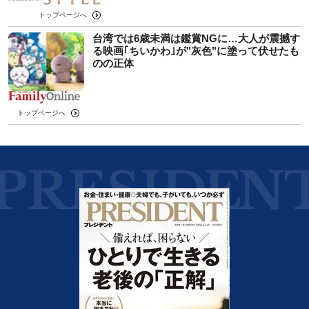
トップページへ
台湾では6歳未満は鑑賞NGに…大人が震撼す
る映画｢ちいかわ｣が"灰色"に塗って伏せたも
のの正体
トップページへ