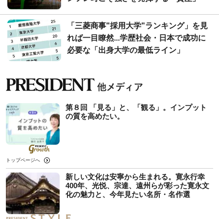
「三菱商事"採用大学"ランキング」を見
れば一目瞭然...学歴社会・日本で成功に
必要な「出身大学の最低ライン」
第８回 「見る」と、「観る」。インプット
の質を高めたい。
トップページへ
新しい文化は安寧から生まれる。寛永行幸
400年、光悦、宗達、遠州らが彩った寛永文
化の魅力と、今年見たい名所・名作選