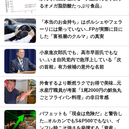
るオメガ脂肪酸たっぷり食品」
「本当のお金持ち」はポルシェやフェラ
ーリには乗っていない...FPが実際に目に
した「富裕層のクルマ」の真実
小泉進次郎氏でも、高市早苗氏でもな
い...いま自民党内で急浮上している「次
の首相」有力候補の意外な名前
外食するより断然ラクでお得で美味...元
水産庁職員が考案「1尾2000円の鮮魚丸
ごとフライパン料理」の非日常感
バフェットも「現金は危険だ」と警告し
た...オルカンでもS&P500でもない、イ
ンフレ時こそ強さを発揮する「資産」