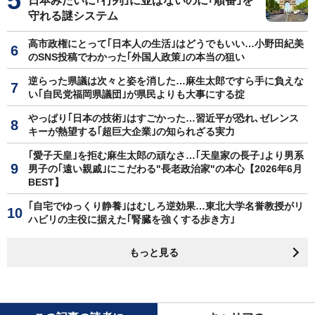
日本みたいに｢行列｣に並ばないのに｢順番｣を
守れる謎システム
高市政権にとって｢日本人の生活｣はどうでもいい…小野田紀美
のSNS投稿でわかった｢外国人政策｣の本当の狙い
逆らった県議は次々と姿を消した…麻生太郎ですら手に負えな
い｢自民党福岡県議団｣が県民よりも大事にする掟
やっぱり｢日本の技術｣はすごかった…習近平が恐れ､ゼレンス
キーが熱望する｢超巨大企業｣の知られざる実力
｢愛子天皇｣を拒む麻生太郎の頑なさ…｢天皇家の長子｣より男系
男子の｢遠い親戚｣にこだわる"長老政治家"の本心【2026年6月
BEST】
｢自宅でゆっくり静養｣はむしろ逆効果…東北大学名誉教授がリ
ハビリの主役に据えた｢腎臓を強くする歩き方｣
もっと見る