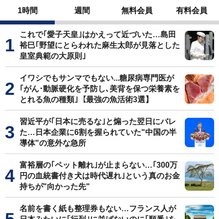
1時間
週間
無料会員
有料会員
これで｢愛子天皇｣はかえって近づいた…島田
裕巳｢野望にとらわれた麻生太郎が見落とした
皇室典範の大原則｣
イワシでもサンマでもない...糖尿病専門医が
｢がん･動脈硬化を予防し､美背を保つ栄養素を
とれる魚の種類｣【最強の魚活術3選】
習近平が｢日本に売るな｣と煽った翌日にバレ
た…日本企業に6割を握られていた"中国の半
導体"の意外な急所
富裕層の｢ペット離れ｣が止まらない…｢300万
円の血統書付き犬は時代遅れ｣という真のお金
持ちが"向かった先"
名前を書く紙も整理券もない…フランス人が