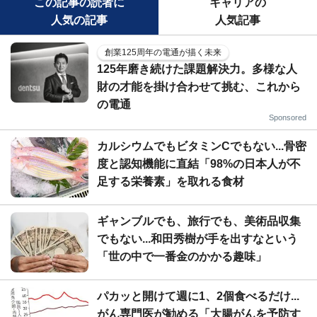
この記事の読者に
キャリアの
人気の記事
人気記事
創業125周年の電通が描く未来
125年磨き続けた課題解決力。多様な人
財の才能を掛け合わせて挑む、これから
の電通
Sponsored
カルシウムでもビタミンCでもない...骨密
度と認知機能に直結「98%の日本人が不
足する栄養素」を取れる食材
ギャンブルでも、旅行でも、美術品収集
でもない...和田秀樹が手を出すなという
「世の中で一番金のかかる趣味」
パカッと開けて週に1、2個食べるだけ...
がん専門医が勧める「大腸がんを予防す