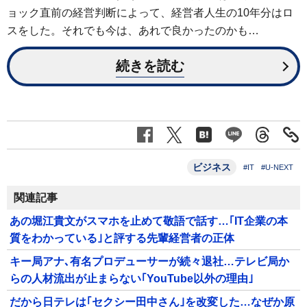
ョック直前の経営判断によって、経営者人生の10年分はロ
スをした。それでも今は、あれで良かったのかも…
続きを読む
ビジネス
#IT
#U-NEXT
関連記事
あの堀江貴文がスマホを止めて敬語で話す…｢IT企業の本
質をわかっている｣と評する先輩経営者の正体
キー局アナ､有名プロデューサーが続々退社…テレビ局か
らの人材流出が止まらない｢YouTube以外の理由｣
だから日テレは｢セクシー田中さん｣を改変した…なぜか原