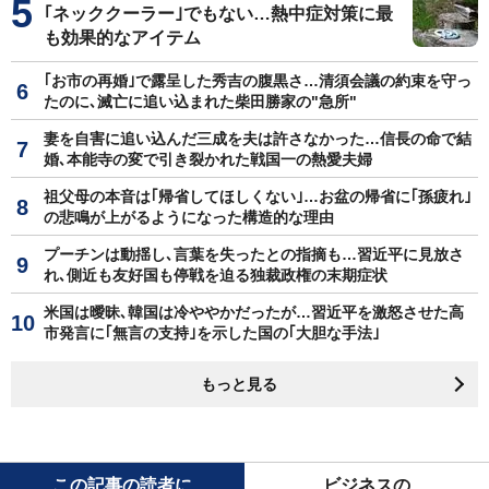
｢ネッククーラー｣でもない…熱中症対策に最
も効果的なアイテム
｢お市の再婚｣で露呈した秀吉の腹黒さ…清須会議の約束を守っ
たのに､滅亡に追い込まれた柴田勝家の"急所"
妻を自害に追い込んだ三成を夫は許さなかった…信長の命で結
婚､本能寺の変で引き裂かれた戦国一の熱愛夫婦
祖父母の本音は｢帰省してほしくない｣…お盆の帰省に｢孫疲れ｣
の悲鳴が上がるようになった構造的な理由
プーチンは動揺し､言葉を失ったとの指摘も…習近平に見放さ
れ､側近も友好国も停戦を迫る独裁政権の末期症状
米国は曖昧､韓国は冷ややかだったが…習近平を激怒させた高
市発言に｢無言の支持｣を示した国の｢大胆な手法｣
もっと見る
この記事の読者に
ビジネスの