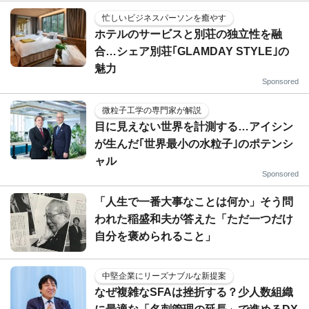
忙しいビジネスパーソンを癒やす
ホテルのサービスと別荘の独立性を融
合…シェア別荘｢GLAMDAY STYLE｣の
魅力
Sponsored
微粒子工学の専門家が解説
目に見えない世界を計測する…アイシン
が生んだ｢世界最小の水粒子｣のポテンシ
ャル
Sponsored
「人生で一番大事なことは何か」そう問
われた稲盛和夫が答えた「ただ一つだけ
自分を褒められること」
中堅企業にリーズナブルな新提案
なぜ複雑なSFAは挫折する？少人数組織