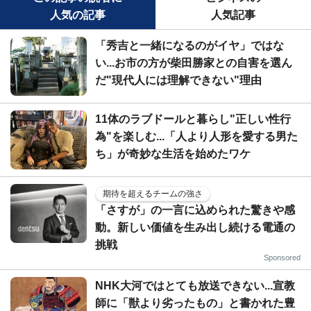
人気の記事
人気記事
「秀吉と一緒になるのがイヤ」ではな
い...お市の方が柴田勝家との自害を選ん
だ"現代人には理解できない"理由
11体のラブドールと暮らし"正しい性行
為"を楽しむ...「人より人形を愛する男た
ち」が奇妙な生活を始めたワケ
期待を超えるチームの強さ
「さすが」の一言に込められた驚きや感
動。新しい価値を生み出し続ける電通の
挑戦
Sponsored
NHK大河ではとても放送できない...宣教
師に「獣より劣ったもの」と書かれた豊