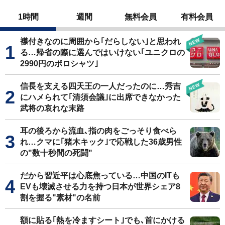
1時間
週間
無料会員
有料会員
襟付きなのに周囲から｢だらしない｣と思われ
る…帰省の際に選んではいけない｢ユニクロの
2990円のポロシャツ｣
信長を支える四天王の一人だったのに…秀吉
にハメられて｢清須会議｣に出席できなかった
武将の哀れな末路
耳の後ろから流血､指の肉をごっそり食べら
れ…クマに｢猪木キック｣で応戦した36歳男性
の"数十秒間の死闘"
だから習近平は心底焦っている…中国のITも
EVも壊滅させる力を持つ日本が世界シェア8
割を握る"素材"の名前
額に貼る｢熱を冷ますシート｣でも､首にかける