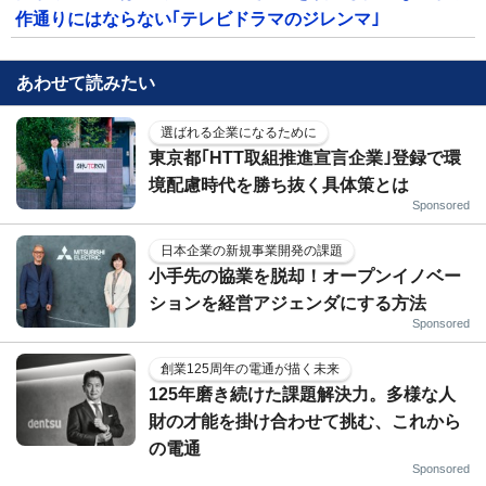
作通りにはならない｢テレビドラマのジレンマ｣
あわせて読みたい
選ばれる企業になるために
東京都｢HTT取組推進宣言企業｣登録で環
境配慮時代を勝ち抜く具体策とは
Sponsored
日本企業の新規事業開発の課題
小手先の協業を脱却！オープンイノベー
ションを経営アジェンダにする方法
Sponsored
創業125周年の電通が描く未来
125年磨き続けた課題解決力。多様な人
財の才能を掛け合わせて挑む、これから
の電通
Sponsored