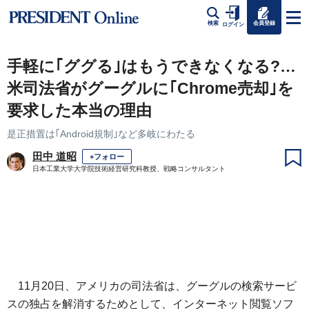
会員登録
検索
ログイン
手軽に｢ググる｣はもうできなくなる?…
米司法省がグーグルに｢Chrome売却｣を
要求した本当の理由
是正措置は｢Android規制｣など多岐にわたる
田中 道昭
+フォロー
日本工業大学大学院技術経営研究科教授、戦略コンサルタント
11月20日、アメリカの司法省は、グーグルの検索サービ
スの独占を解消するためとして、インターネット閲覧ソフ