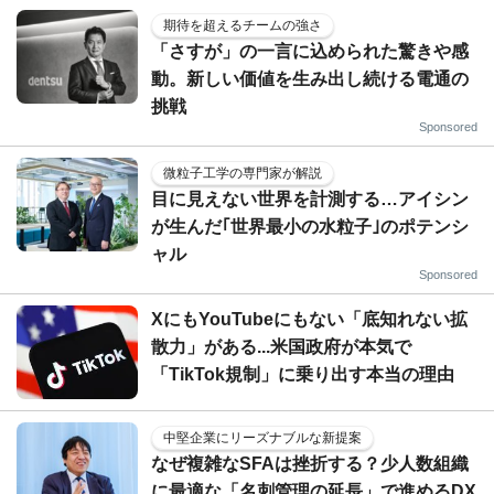
期待を超えるチームの強さ
「さすが」の一言に込められた驚きや感
動。新しい価値を生み出し続ける電通の
挑戦
Sponsored
微粒子工学の専門家が解説
目に見えない世界を計測する…アイシン
が生んだ｢世界最小の水粒子｣のポテンシ
ャル
Sponsored
XにもYouTubeにもない「底知れない拡
散力」がある...米国政府が本気で
「TikTok規制」に乗り出す本当の理由
中堅企業にリーズナブルな新提案
なぜ複雑なSFAは挫折する？少人数組織
に最適な「名刺管理の延長」で進めるDX