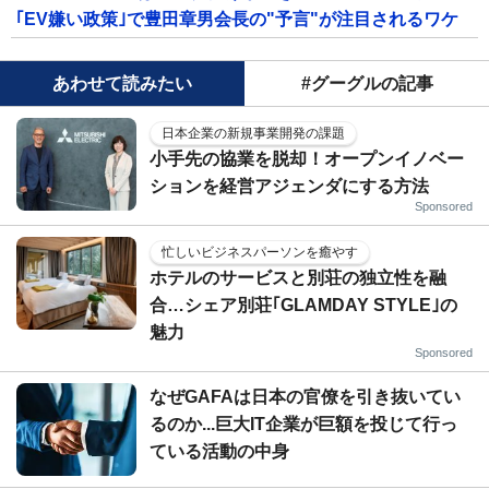
｢EV嫌い政策｣で豊田章男会長の"予言"が注目されるワケ
あわせて読みたい
#グーグルの記事
日本企業の新規事業開発の課題
小手先の協業を脱却！オープンイノベー
ションを経営アジェンダにする方法
Sponsored
忙しいビジネスパーソンを癒やす
ホテルのサービスと別荘の独立性を融
合…シェア別荘｢GLAMDAY STYLE｣の
魅力
Sponsored
なぜGAFAは日本の官僚を引き抜いてい
るのか...巨大IT企業が巨額を投じて行っ
ている活動の中身