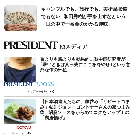
ギャンブルでも、旅行でも、美術品収集
でもない...和田秀樹が手を出すなという
「世の中で一番金のかかる趣味」
首よりも脇よりも効果的…熱中症研究者が
｢暑いときは真っ先にここを冷やせ｣という意
外な体の部位
トップページへ
【日本酒達人たちの、家呑み「リピートつま
み」帖】ジョン・ゴントナーさんの家つまみ
➁ 胡麻ソースをからめてコクをアップ！の
「鶏唐揚げ」
トップページへ