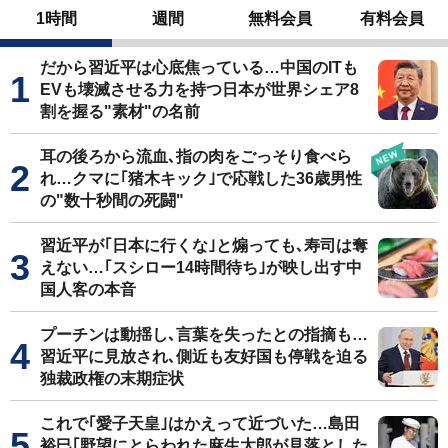
1時間
週間
無料会員
有料会員
だから習近平は心底焦っている…中国のITも
EVも壊滅させる力を持つ日本が世界シェア8
割を握る"素材"の名前
耳の後ろから流血､指の肉をごっそり食べら
れ…クマに｢猪木キック｣で応戦した36歳男性
の"数十秒間の死闘"
習近平が｢日本に行くな｣と煽っても､寿司は奪
えない…｢スシロー14時間待ち｣が映し出す中
国人客の本音
プーチンは動揺し､言葉を失ったとの指摘も…
習近平に見放され､側近も友好国も停戦を迫る
独裁政権の末期症状
これで｢愛子天皇｣はかえって近づいた…島田
裕巳｢野望にとらわれた麻生太郎が見落とした