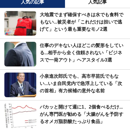
人気の記事
人気記事
大地震でまず確保すべきは水でも食料で
もない...被災者が「これだけは担いで逃
げて」という最も重要なモノ2選
仕事のデキない人ほどこの髪形をしてい
る...相手から全く信頼されない「ビジネ
スで一発アウト」ヘアスタイル3選
小泉進次郎氏でも、高市早苗氏でもな
い...いま自民党内で急浮上している「次
の首相」有力候補の意外な名前
パカッと開けて週に1、2個食べるだけ...
がん専門医が勧める「大腸がんを予防す
るオメガ脂肪酸たっぷり食品」