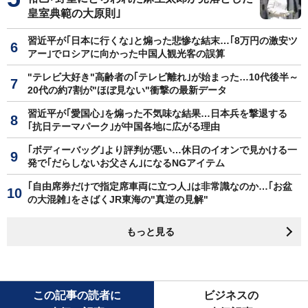
皇室典範の大原則｣
習近平が｢日本に行くな｣と煽った悲惨な結末…｢8万円の激安ツ
アー｣でロシアに向かった中国人観光客の誤算
"テレビ大好き"高齢者の｢テレビ離れ｣が始まった…10代後半～
20代の約7割が"ほぼ見ない"衝撃の最新データ
習近平が｢愛国心｣を煽った不気味な結果…日本兵を撃退する
｢抗日テーマパーク｣が中国各地に広がる理由
｢ボディーバッグ｣より評判が悪い…休日のイオンで見かける一
発で｢だらしないお父さん｣になるNGアイテム
｢自由席券だけで指定席車両に立つ人｣は非常識なのか…｢お盆
の大混雑｣をさばくJR東海の"真逆の見解"
もっと見る
この記事の読者に
ビジネスの