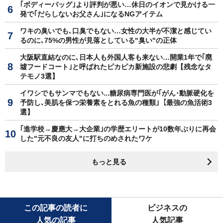
｢ボディーバッグ｣より評判が悪い…休日のイオンで見かける一
発で｢だらしないお父さん｣になるNGアイテム
ワキの臭いでも､口臭でもない…女性の大半が不潔と感じてい
るのに､75%の男性が見落としている"臭い"の正体
大阪駅直結なのに､日本人も外国人客も来ない…開業1年で｢廃
墟フードコート｣と呼ばれたピカピカ新施設の悲劇【残念なタ
テモノ3選】
イワシでもサンマでもない...糖尿病専門医が｢がん･動脈硬化を
予防し､美肌を保つ栄養素をとれる魚の種類｣【最強の魚活術3
選】
｢進学校→慶應大→大企業｣の学歴エリートが10数年ぶりに再会
した"元不良の友人"に打ちのめされたワケ
もっと見る
この記事の読者に
ビジネスの
人気の記事
人気記事