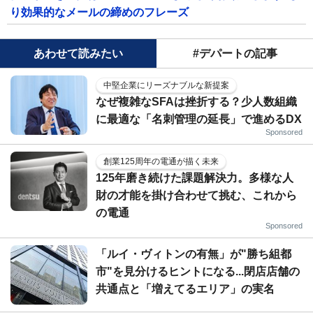
り効果的なメールの締めのフレーズ
あわせて読みたい
#デパートの記事
中堅企業にリーズナブルな新提案
なぜ複雑なSFAは挫折する？少人数組織
に最適な「名刺管理の延長」で進めるDX
Sponsored
創業125周年の電通が描く未来
125年磨き続けた課題解決力。多様な人
財の才能を掛け合わせて挑む、これから
の電通
Sponsored
「ルイ・ヴィトンの有無」が"勝ち組都
市"を見分けるヒントになる...閉店店舗の
共通点と「増えてるエリア」の実名