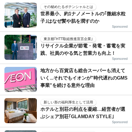
その秘めたるポテンシャルとは
世界最小、約1ナノメートルの｢微細水粒
子｣はなぜ髪や肌を潤すのか
Sponsored
東京都｢HTT取組推進宣言企業｣
リサイクル企業が節電・発電・蓄電を実
践、社員のやる気と営業力も向上！
Sponsored
地方から百貨店も総合スーパーも消えて
いく...それでもイオンが"時代遅れのGMS
事業"を続ける意外な理由
新しい形の福利厚生として活用
ホテルと別荘の利点を凝縮…経営者が選
ぶシェア別荘｢GLAMDAY STYLE｣
Sponsored