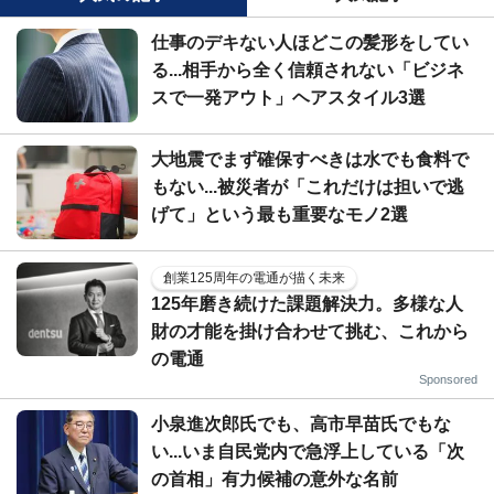
仕事のデキない人ほどこの髪形をしてい
る...相手から全く信頼されない「ビジネ
スで一発アウト」ヘアスタイル3選
大地震でまず確保すべきは水でも食料で
もない...被災者が「これだけは担いで逃
げて」という最も重要なモノ2選
創業125周年の電通が描く未来
125年磨き続けた課題解決力。多様な人
財の才能を掛け合わせて挑む、これから
の電通
Sponsored
小泉進次郎氏でも、高市早苗氏でもな
い...いま自民党内で急浮上している「次
の首相」有力候補の意外な名前