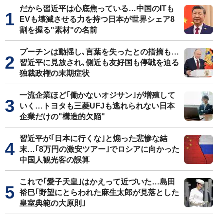
だから習近平は心底焦っている…中国のITも
EVも壊滅させる力を持つ日本が世界シェア8
割を握る"素材"の名前
プーチンは動揺し､言葉を失ったとの指摘も…
習近平に見放され､側近も友好国も停戦を迫る
独裁政権の末期症状
一流企業ほど｢働かないオジサン｣が増殖して
いく…トヨタも三菱UFJも逃れられない日本
企業だけの"構造的欠陥"
習近平が｢日本に行くな｣と煽った悲惨な結
末…｢8万円の激安ツアー｣でロシアに向かった
中国人観光客の誤算
これで｢愛子天皇｣はかえって近づいた…島田
裕巳｢野望にとらわれた麻生太郎が見落とした
皇室典範の大原則｣