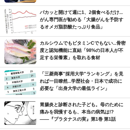
パカッと開けて週に1、2個食べるだけ...
がん専門医が勧める「大腸がんを予防す
るオメガ脂肪酸たっぷり食品」
カルシウムでもビタミンCでもない...骨密
度と認知機能に直結「98%の日本人が不
足する栄養素」を取れる食材
「三菱商事"採用大学"ランキング」を見
れば一目瞭然...学歴社会・日本で成功に
必要な「出身大学の最低ライン」
胃腸炎と診断された子ども。母のために
痛みを我慢するも、本当の病気は!?
――『プラタナスの実』第1巻 第1話