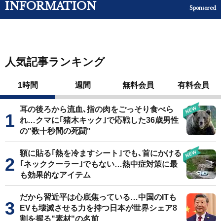
INFORMATION
Sponsored
人気記事ランキング
1時間
週間
無料会員
有料会員
耳の後ろから流血､指の肉をごっそり食べら
れ…クマに｢猪木キック｣で応戦した36歳男性
の"数十秒間の死闘"
額に貼る｢熱を冷ますシート｣でも､首にかける
｢ネッククーラー｣でもない…熱中症対策に最
も効果的なアイテム
だから習近平は心底焦っている…中国のITも
EVも壊滅させる力を持つ日本が世界シェア8
割を握る"素材"の名前