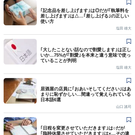
｢記念品を差し上げます｣は◎だが｢執筆料を
差し上げます｣は△…｢差し上げる｣の正しい
使い方
塩田 雄大
｢大したことない話なので割愛します｣は正し
いか…75%が｢割愛｣を本来と違う意味で使っ
ていることが判明
塩田 雄大
居酒屋の店員に｢おあいそしてください｣はあ
まりに恥ずかしい…間違って覚えられている
日本語6選
山口 謠司
｢日程を変更させていただきます｣は○だが
｢臨時休業させていただきます｣は×…その違