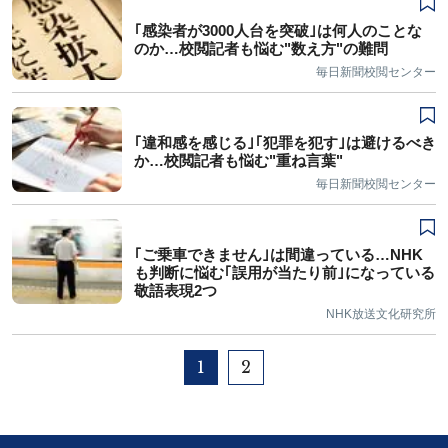
｢感染者が3000人台を突破｣は何人のことな
のか…校閲記者も悩む"数え方"の難問
毎日新聞校閲センター
｢違和感を感じる｣｢犯罪を犯す｣は避けるべき
か…校閲記者も悩む"重ね言葉"
毎日新聞校閲センター
｢ご乗車できません｣は間違っている…NHK
も判断に悩む｢誤用が当たり前｣になっている
敬語表現2つ
NHK放送文化研究所
1
2