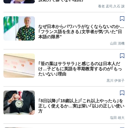
養老 孟司,久石 譲
なぜ日本からパワハラがなくならないのか…
｢フランス語を生きる｣文学者が気づいた"日
本語の限界"
山田 清機
｢笹の葉はサラサラ｣と感じるのは日本人だ
け…子どもに英語を早期教育するのが｢もっ
たいない｣理由
黒川 伊保子
｢8日以降｣｢18歳以上｣｢これ以上やったら｣を
正しく使えるか…実は深い｢以｣の正しい使い
方
塩田 雄大