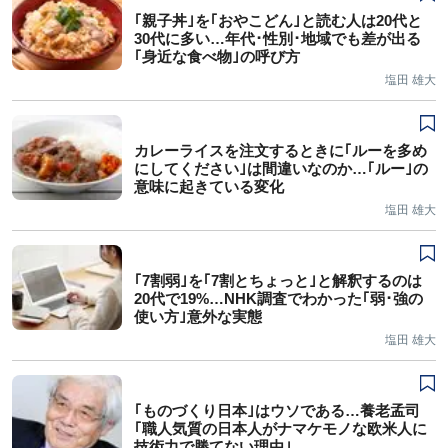
｢親子丼｣を｢おやこどん｣と読む人は20代と
30代に多い…年代･性別･地域でも差が出る
｢身近な食べ物｣の呼び方
塩田 雄大
カレーライスを注文するときに｢ルーを多め
にしてください｣は間違いなのか…｢ルー｣の
意味に起きている変化
塩田 雄大
｢7割弱｣を｢7割とちょっと｣と解釈するのは
20代で19%…NHK調査でわかった｢弱･強の
使い方｣意外な実態
塩田 雄大
｢ものづくり日本｣はウソである…養老孟司
｢職人気質の日本人がナマケモノな欧米人に
技術力で勝てない理由｣