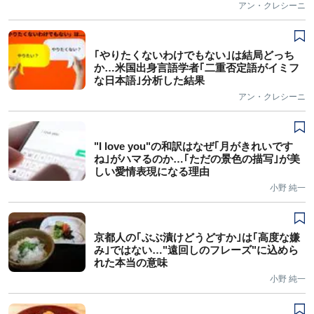
アン・クレシーニ
｢やりたくないわけでもない｣は結局どっち
か…米国出身言語学者｢二重否定語がイミフ
な日本語｣分析した結果
アン・クレシーニ
"I love you"の和訳はなぜ｢月がきれいです
ね｣がハマるのか…｢ただの景色の描写｣が美
しい愛情表現になる理由
小野 純一
京都人の｢ぶぶ漬けどうどすか｣は｢高度な嫌
み｣ではない…"遠回しのフレーズ"に込めら
れた本当の意味
小野 純一