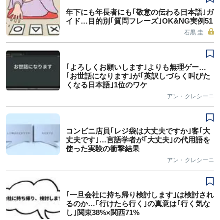
年下にも年長者にも｢敬意の伝わる日本語｣ガ
イド…目的別｢質問フレーズ｣OK&NG実例51
石黒 圭
｢よろしくお願いします｣よりも無理ゲー…
｢お世話になります｣が｢英訳しづらく叫びた
くなる日本語｣1位のワケ
アン・クレシーニ
コンビニ店員｢レジ袋は大丈夫ですか｣客｢大
丈夫です｣…言語学者が｢大丈夫｣の代用語を
使った実験の衝撃結果
アン・クレシーニ
｢一旦会社に持ち帰り検討します｣は検討され
るのか…｢行けたら行く｣の真意は｢行く気な
し｣関東38%×関西71%