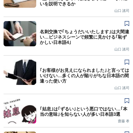
いを説明できるか
山口 謠司
名刺交換で｢ちょうだいいたします｣は大間違
い…ビジネスシーンで頻繁に見かける｢恥ず
かしい日本語4｣
山口 謠司
｢お客様がお見えになられました｣と言っては
いけない…多くの人が陥りがちな日本語の間
違った使い方
山口 謠司
｢姑息｣は｢ずるい｣という悪口ではない…｢本
当の意味｣を知らない人が多い日本語3選
齋藤 孝