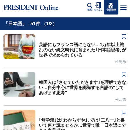
会員登録
検索
ログイン
「日本語」 - 51件 （1/2）
英語にもフランス語にもない…1万年以上戦
乱のない縄文時代に育まれた｢日本語思考｣が
世界で求められている
松元 崇
韓国人は｢させていただきます｣を理解できな
い…自分中心に世界を認識する言語の"して
あげます思考"
松元 崇
｢無学漢｣は｢わからずや｣､では｢二八一｣と書
いて何と読ませるか…世界で唯一日本語にで