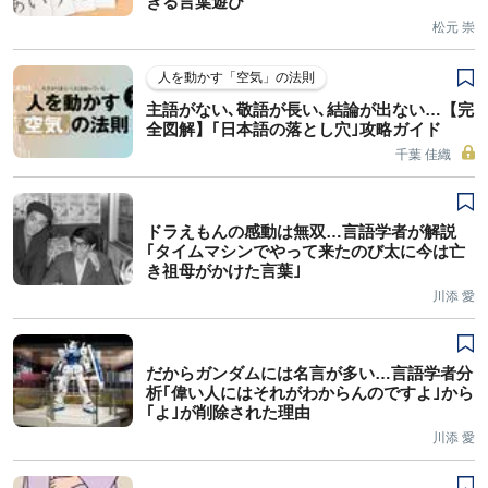
きる言葉遊び
松元 崇
人を動かす「空気」の法則
主語がない､敬語が長い､結論が出ない…【完
全図解】｢日本語の落とし穴｣攻略ガイド
千葉 佳織
ドラえもんの感動は無双…言語学者が解説
｢タイムマシンでやって来たのび太に今は亡
き祖母がかけた言葉｣
川添 愛
だからガンダムには名言が多い…言語学者分
析｢偉い人にはそれがわからんのですよ｣から
｢よ｣が削除された理由
川添 愛