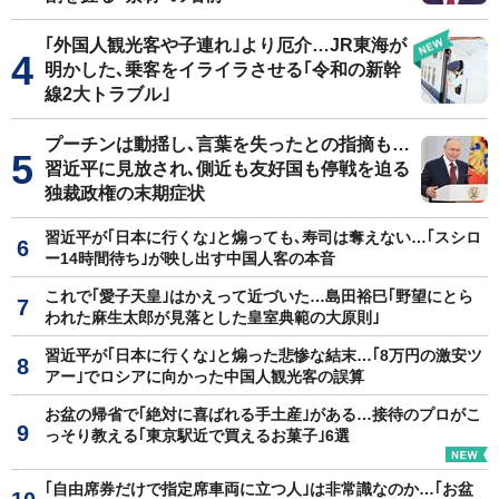
｢外国人観光客や子連れ｣より厄介…JR東海が
明かした､乗客をイライラさせる｢令和の新幹
線2大トラブル｣
プーチンは動揺し､言葉を失ったとの指摘も…
習近平に見放され､側近も友好国も停戦を迫る
独裁政権の末期症状
習近平が｢日本に行くな｣と煽っても､寿司は奪えない…｢スシロ
ー14時間待ち｣が映し出す中国人客の本音
これで｢愛子天皇｣はかえって近づいた…島田裕巳｢野望にとら
われた麻生太郎が見落とした皇室典範の大原則｣
習近平が｢日本に行くな｣と煽った悲惨な結末…｢8万円の激安ツ
アー｣でロシアに向かった中国人観光客の誤算
お盆の帰省で｢絶対に喜ばれる手土産｣がある…接待のプロがこ
っそり教える｢東京駅近で買えるお菓子｣6選
｢自由席券だけで指定席車両に立つ人｣は非常識なのか…｢お盆