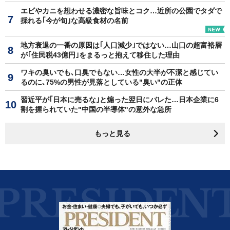
エビやカニを想わせる濃密な旨味とコク…近所の公園でタダで
採れる｢今が旬｣な高級食材の名前
地方衰退の一番の原因は｢人口減少｣ではない…山口の超富裕層
が｢住民税43億円｣をまるっと抱えて移住した理由
ワキの臭いでも､口臭でもない…女性の大半が不潔と感じてい
るのに､75%の男性が見落としている"臭い"の正体
習近平が｢日本に売るな｣と煽った翌日にバレた…日本企業に6
割を握られていた"中国の半導体"の意外な急所
もっと見る