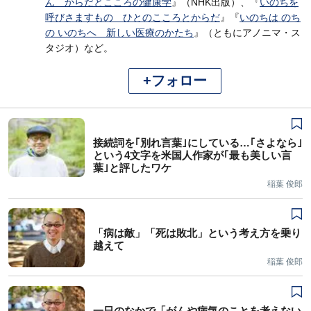
ん からだとこころの健康学
』（NHK出版）、『
いのちを
呼びさますもの ひとのこころとからだ
』『
いのちは のち
の いのちへ 新しい医療のかたち
』（ともにアノニマ・ス
タジオ）など。
+フォロー
接続詞を｢別れ言葉｣にしている…｢さよなら｣
という4文字を米国人作家が｢最も美しい言
葉｣と評したワケ
稲葉 俊郎
「病は敵」「死は敗北」という考え方を乗り
越えて
稲葉 俊郎
一日のなかで「がんや病気のことを考えない