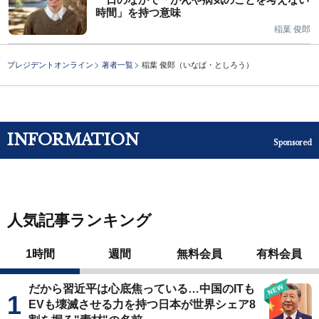
時間」を持つ意味
稲葉 俊郎
プレジデントオンライン
著者一覧
稲葉 俊郎（いなば・としろう）
INFORMATION
Sponsored
人気記事ランキング
1時間
週間
無料会員
有料会員
だから習近平は心底焦っている…中国のITも
EVも壊滅させる力を持つ日本が世界シェア8