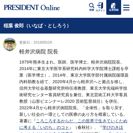
会員登録
検索
ログイン
稲葉 俊郎（いなば・としろう）
更新日：2016/05/29
軽井沢病院 院長
1979年熊本生まれ。医師、医学博士。軽井沢病院院長。
2014年に東京大学医学系研究科内科学大学院博士課程を卒
業（医学博士）。2014年、東京大学医学部付属病院循環器
内科助教を経て、2020年4月から軽井沢へと拠点を移し、
信州大学社会基盤研究所特任准教授、東京大学先端科学技
術研究センター客員研究員を兼任。東北芸術工科大学客員
教授（山形ビエンナーレ2020 芸術監督就任）を併任。
2022年4月から軽井沢病院院長。「全体性」を取り戻す、
新しい社会の一環としての医療のあり方を模索している。
著書に『
ころころするからだ この世界で生きていくため
に考える「いのち」のコト
』（春秋社）、『
学びのきほ