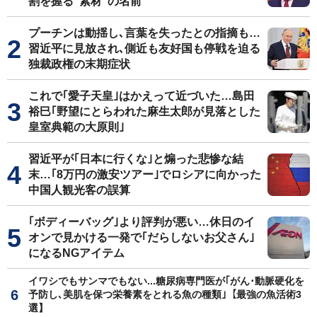
割を握る"素材"の名前
プーチンは動揺し､言葉を失ったとの指摘も…
習近平に見放され､側近も友好国も停戦を迫る
独裁政権の末期症状
これで｢愛子天皇｣はかえって近づいた…島田
裕巳｢野望にとらわれた麻生太郎が見落とした
皇室典範の大原則｣
習近平が｢日本に行くな｣と煽った悲惨な結
末…｢8万円の激安ツアー｣でロシアに向かった
中国人観光客の誤算
｢ボディーバッグ｣より評判が悪い…休日のイ
オンで見かける一発で｢だらしないお父さん｣
になるNGアイテム
イワシでもサンマでもない...糖尿病専門医が｢がん･動脈硬化を
予防し､美肌を保つ栄養素をとれる魚の種類｣【最強の魚活術3
選】