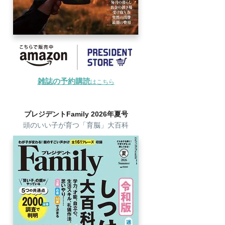
雑誌の予約購読
はこちら
プレジデントFamily 2026年夏号
頭のいい子が育つ「育脳」大百科