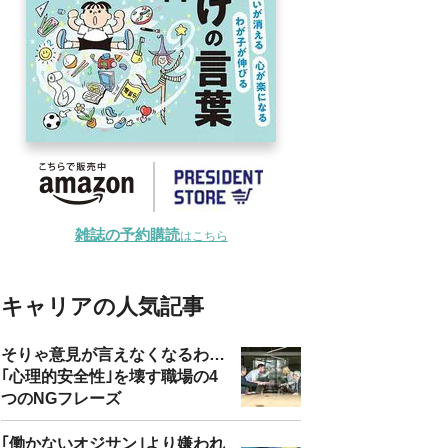
雑誌の予約購読
はこちら
キャリアの人気記事
そりゃ意見が言えなくなるわ…
｢心理的安全性｣を壊す職場の4
つのNGフレーズ
｢働かないオジサン｣より嫌われ