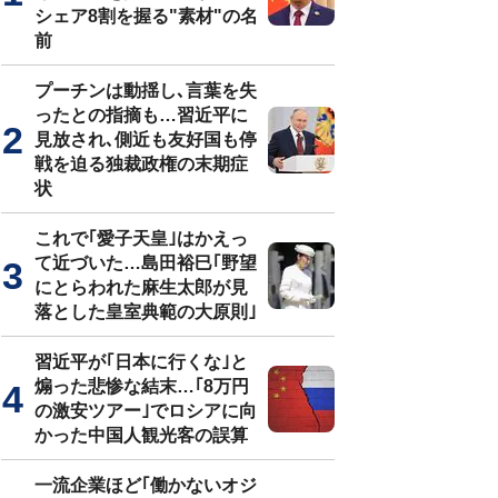
シェア8割を握る"素材"の名
前
プーチンは動揺し､言葉を失
ったとの指摘も…習近平に
見放され､側近も友好国も停
戦を迫る独裁政権の末期症
状
これで｢愛子天皇｣はかえっ
て近づいた…島田裕巳｢野望
にとらわれた麻生太郎が見
落とした皇室典範の大原則｣
習近平が｢日本に行くな｣と
煽った悲惨な結末…｢8万円
の激安ツアー｣でロシアに向
かった中国人観光客の誤算
一流企業ほど｢働かないオジ