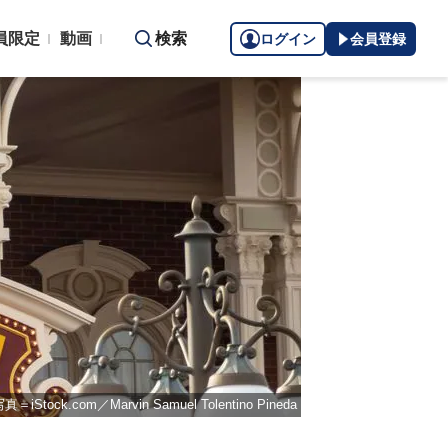
員限定
動画
検索
ログイン
会員登録
真＝iStock.com／Marvin Samuel Tolentino Pineda