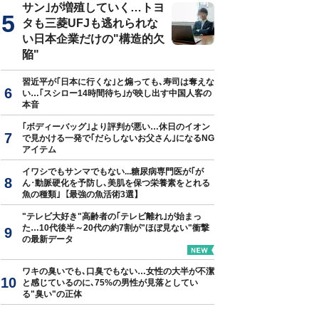
サン｣が増殖していく…トヨ
タも三菱UFJも逃れられな
い日本企業だけの"構造的欠
陥"
習近平が｢日本に行くな｣と煽っても､寿司は奪えな
い…｢スシロー14時間待ち｣が映し出す中国人客の
本音
｢ボディーバッグ｣より評判が悪い…休日のイオン
で見かける一発で｢だらしないお父さん｣になるNG
アイテム
イワシでもサンマでもない...糖尿病専門医が｢が
ん･動脈硬化を予防し､美肌を保つ栄養素をとれる
魚の種類｣【最強の魚活術3選】
"テレビ大好き"高齢者の｢テレビ離れ｣が始まっ
た…10代後半～20代の約7割が"ほぼ見ない"衝撃
の最新データ
ワキの臭いでも､口臭でもない…女性の大半が不潔
と感じているのに､75%の男性が見落としてい
る"臭い"の正体