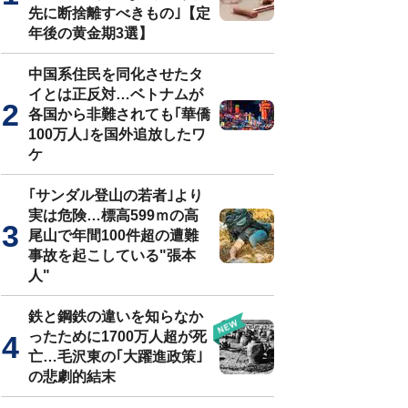
先に断捨離すべきもの｣【定
年後の黄金期3選】
中国系住民を同化させたタ
イとは正反対…ベトナムが
各国から非難されても｢華僑
100万人｣を国外追放したワ
ケ
｢サンダル登山の若者｣より
実は危険…標高599ｍの高
尾山で年間100件超の遭難
事故を起こしている"張本
人"
鉄と鋼鉄の違いを知らなか
ったために1700万人超が死
亡…毛沢東の｢大躍進政策｣
の悲劇的結末