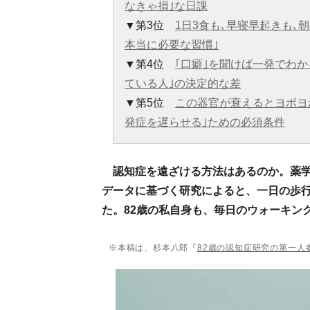
なきゃ損｣な日課
▼第3位
1日3食も､早寝早起きも､
本当に必要な習慣｣
▼第4位
｢口癖｣を聞けば一発でわか
ている人｣の決定的な差
▼第5位
この器官が衰えるとヨボヨ
発症を遅らせる｣ための必須条件
認知症を遠ざける方法はあるのか。薬学
データに基づく研究によると、一日の歩
た。82歳の私自身も、毎日のウォーキン
※本稿は、杉本八郎『
82歳の認知症研究の第一人