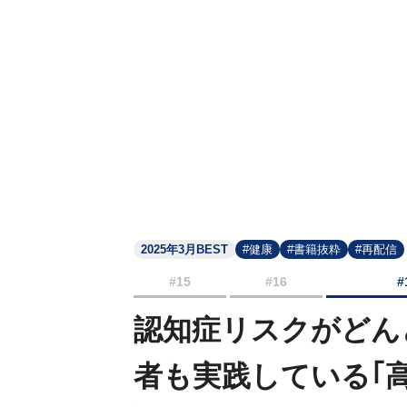
2025年3月BEST
#健康
#書籍抜粋
#再配信
#15
#16
#
認知症リスクがどん
者も実践している｢