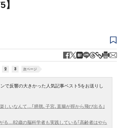
T5】
く
2
3
次ページ
ラインで反響の大きかった人気記事ベスト5をお送りし
楽しいなんて…｢膀胱､子宮､直腸が腟から飛び出る｣
がる…82歳の脳科学者も実践している｢高齢者はやら