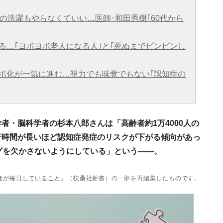
朝の洗濯もやらなくていい…医師･和田秀樹｢60代から
る…｢ヨボヨボ老人になる人｣と｢死ぬまでピンピンし
ボ化が一気に進む…視力でも味覚でもない｢認知症の
者・脳科学者の杉本八郎さんは「高齢者約1万4000人の
行時間が長いほど認知症発症のリスクが下がる傾向があっ
グを欠かさないようにしている」という――。
者が毎日していること
』（扶桑社新書）の一部を再編集したものです。