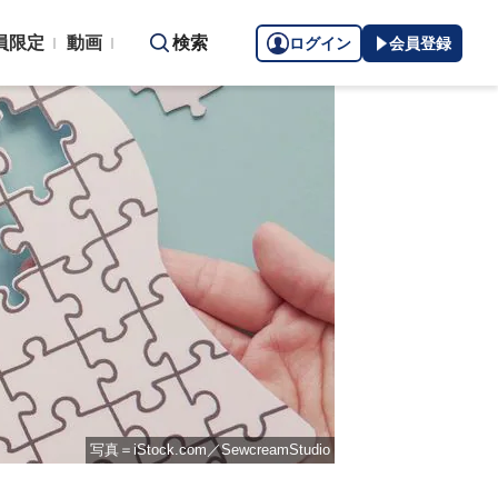
員限定
動画
検索
ログイン
会員登録
写真＝iStock.com／SewcreamStudio