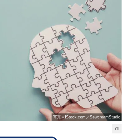
写真＝iStock.com／SewcreamStudio