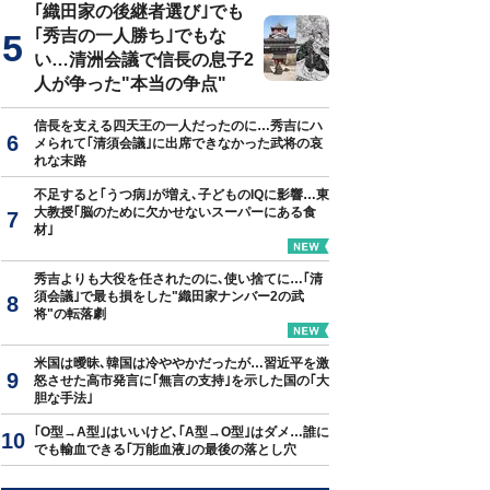
｢織田家の後継者選び｣でも
｢秀吉の一人勝ち｣でもな
い…清洲会議で信長の息子2
人が争った"本当の争点"
信長を支える四天王の一人だったのに…秀吉にハ
メられて｢清須会議｣に出席できなかった武将の哀
れな末路
不足すると｢うつ病｣が増え､子どものIQに影響…東
大教授｢脳のために欠かせないスーパーにある食
材｣
秀吉よりも大役を任されたのに､使い捨てに…｢清
須会議｣で最も損をした"織田家ナンバー2の武
将"の転落劇
米国は曖昧､韓国は冷ややかだったが…習近平を激
怒させた高市発言に｢無言の支持｣を示した国の｢大
胆な手法｣
｢O型→A型｣はいいけど､｢A型→O型｣はダメ…誰に
でも輸血できる｢万能血液｣の最後の落とし穴