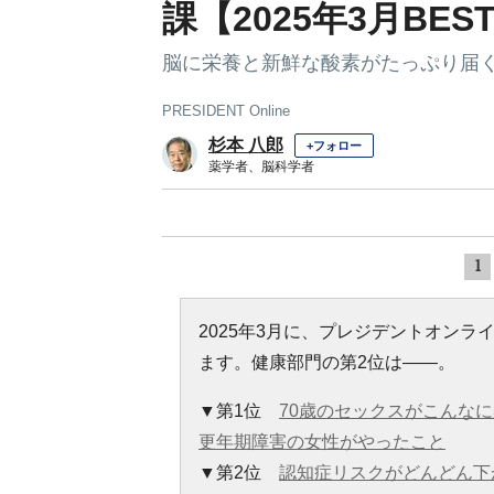
課【2025年3月BES
脳に栄養と新鮮な酸素がたっぷり届
PRESIDENT Online
杉本 八郎
+フォロー
薬学者、脳科学者
1
2025年3月に、プレジデントオン
ます。健康部門の第2位は――。
▼第1位
70歳のセックスがこんなに
更年期障害の女性がやったこと
▼第2位
認知症リスクがどんどん下