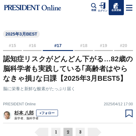
会員登録
検索
ログイン
2025年3月BEST
#15
#16
#17
#18
#19
#20
認知症リスクがどんどん下がる…82歳の
脳科学者も実践している｢高齢者はやら
なきゃ損｣な日課【2025年3月BEST5】
脳に栄養と新鮮な酸素がたっぷり届く
PRESIDENT Online
2025/04/12 17:00
杉本 八郎
+フォロー
薬学者、脳科学者
1
2
3