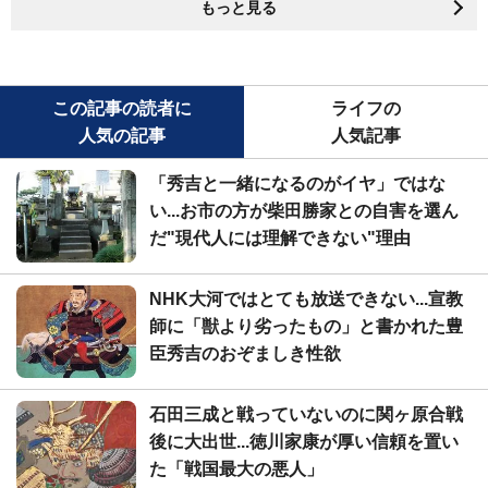
もっと見る
この記事の読者に
ライフの
人気の記事
人気記事
「秀吉と一緒になるのがイヤ」ではな
い...お市の方が柴田勝家との自害を選ん
だ"現代人には理解できない"理由
NHK大河ではとても放送できない...宣教
師に「獣より劣ったもの」と書かれた豊
臣秀吉のおぞましき性欲
石田三成と戦っていないのに関ヶ原合戦
後に大出世...徳川家康が厚い信頼を置い
た「戦国最大の悪人」