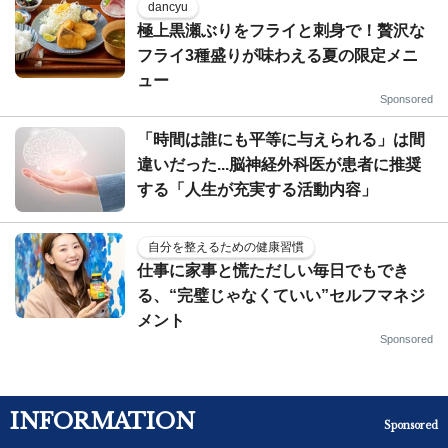
dancyu
極上黒瀬ぶりをフライと刺身で！贅沢な
フライ3種盛りが味わえる夏の限定メニ
ュー
Sponsored
「時間は誰にも平等に与えられる」は間
違いだった...脳神経外科医が患者に推奨
する「人生が充実する活動内容」
自分を整えるための健康習慣
仕事に家事と慌ただしい毎日でもでき
る、“完璧じゃなくていい”セルフマネジ
メント
Sponsored
INFORMATION
Sponsored