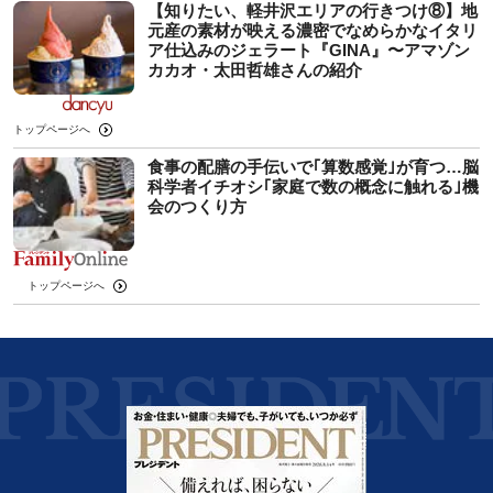
【知りたい、軽井沢エリアの行きつけ⑧】地
元産の素材が映える濃密でなめらかなイタリ
ア仕込みのジェラート『GINA』〜アマゾン
カカオ・太田哲雄さんの紹介
トップページへ
食事の配膳の手伝いで｢算数感覚｣が育つ…脳
科学者イチオシ｢家庭で数の概念に触れる｣機
会のつくり方
トップページへ