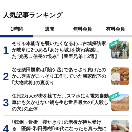
人気記事ランキング
1時間
週間
無料会員
有料会員
そりゃ本能寺を襲いたくなるわ…古城探訪家
が岐阜に2つある｢あけち城｣を訪ね実感し
た"光秀→信長の恨み"【豊臣兄弟！3選】
なぜ柴田勝家は｢賤ケ岳｣であっさり負けたの
か…秀吉がこっそり工作していた勝家配下の
｢大物武将｣の裏切り
住民2万人が街を捨てた…スマホにも電気自動
車にも欠かせない銅を生む世界最大の｢人殺し
の穴｣の正体
｢転倒→骨折→寝たきり｣の老後が待ち受け
る…医師･和田秀樹｢60代になったら真っ先に