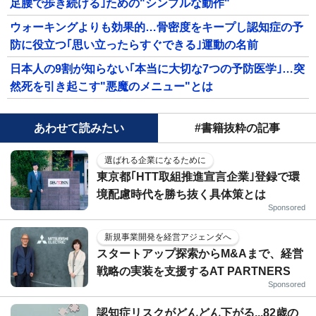
足腰で歩き続ける｣ための"シンプルな動作"
ウォーキングよりも効果的…骨密度をキープし認知症の予
防に役立つ｢思い立ったらすぐできる｣運動の名前
日本人の9割が知らない｢本当に大切な7つの予防医学｣…突
然死を引き起こす"悪魔のメニュー"とは
あわせて読みたい
#書籍抜粋の記事
選ばれる企業になるために
東京都｢HTT取組推進宣言企業｣登録で環
境配慮時代を勝ち抜く具体策とは
Sponsored
新規事業開発を経営アジェンダへ
スタートアップ探索からM&Aまで、経営
戦略の実装を支援するAT PARTNERS
Sponsored
認知症リスクがどんどん下がる...82歳の