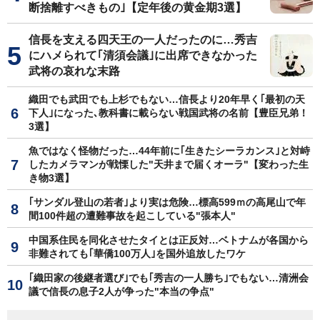
断捨離すべきもの｣【定年後の黄金期3選】
信長を支える四天王の一人だったのに…秀吉
にハメられて｢清須会議｣に出席できなかった
武将の哀れな末路
織田でも武田でも上杉でもない…信長より20年早く｢最初の天
下人｣になった､教科書に載らない戦国武将の名前【豊臣兄弟！
3選】
魚ではなく怪物だった…44年前に｢生きたシーラカンス｣と対峙
したカメラマンが戦慄した"天井まで届くオーラ"【変わった生
き物3選】
｢サンダル登山の若者｣より実は危険…標高599ｍの高尾山で年
間100件超の遭難事故を起こしている"張本人"
中国系住民を同化させたタイとは正反対…ベトナムが各国から
非難されても｢華僑100万人｣を国外追放したワケ
｢織田家の後継者選び｣でも｢秀吉の一人勝ち｣でもない…清洲会
議で信長の息子2人が争った"本当の争点"