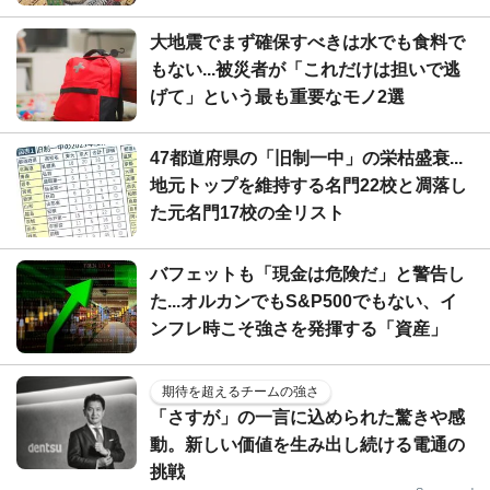
大地震でまず確保すべきは水でも食料で
もない...被災者が「これだけは担いで逃
げて」という最も重要なモノ2選
47都道府県の「旧制一中」の栄枯盛衰...
地元トップを維持する名門22校と凋落し
た元名門17校の全リスト
バフェットも「現金は危険だ」と警告し
た...オルカンでもS&P500でもない、イ
ンフレ時こそ強さを発揮する「資産」
期待を超えるチームの強さ
「さすが」の一言に込められた驚きや感
動。新しい価値を生み出し続ける電通の
挑戦