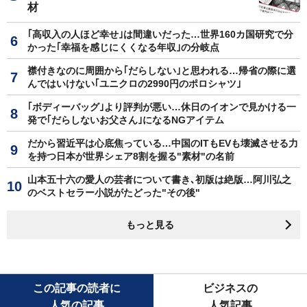
材
｢高収入の人ほど幸せ｣は間違いだった…世界160カ国研究で分
かった｢幸福を感じにくくなる年収｣の分岐点
襟付きなのに周囲から｢だらしない｣と思われる…帰省の際に選
んではいけない｢ユニクロの2990円のポロシャツ｣
｢ボディーバッグ｣より評判が悪い…休日のイオンで見かける一
発で｢だらしないお父さん｣になるNGアイテム
だから習近平は心底焦っている…中国のITもEVも壊滅させる力
を持つ日本が世界シェア8割を握る"素材"の名前
山本五十六の愛人の芸者について書き､初版は絶版…阿川弘之
のベストセラー小説がたどった"その後"
もっと見る
この記事の読者に
ビジネスの
人気の記事
人気記事