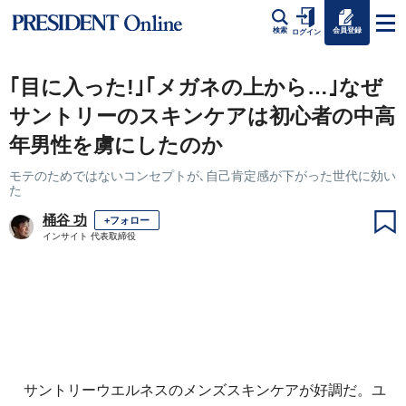
会員登録
検索
ログイン
｢目に入った!｣｢メガネの上から…｣なぜ
サントリーのスキンケアは初心者の中高
年男性を虜にしたのか
モテのためではないコンセプトが､自己肯定感が下がった世代に効い
た
桶谷 功
+フォロー
インサイト 代表取締役
サントリーウエルネスのメンズスキンケアが好調だ。ユ