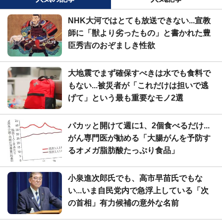
NHK大河ではとても放送できない...宣教
師に「獣より劣ったもの」と書かれた豊
臣秀吉のおぞましき性欲
大地震でまず確保すべきは水でも食料で
もない...被災者が「これだけは担いで逃
げて」という最も重要なモノ2選
パカッと開けて週に1、2個食べるだけ...
がん専門医が勧める「大腸がんを予防す
るオメガ脂肪酸たっぷり食品」
小泉進次郎氏でも、高市早苗氏でもな
い...いま自民党内で急浮上している「次
の首相」有力候補の意外な名前