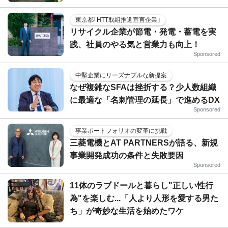
東京都｢HTT取組推進宣言企業｣
リサイクル企業が節電・発電・蓄電を実
践、社員のやる気と営業力も向上！
Sponsored
中堅企業にリーズナブルな新提案
なぜ複雑なSFAは挫折する？少人数組織
に最適な「名刺管理の延長」で進めるDX
Sponsored
事業ポートフォリオの変革に挑戦
三菱電機とAT PARTNERSが語る、新規
事業開発成功の条件と失敗要因
Sponsored
11体のラブドールと暮らし"正しい性行
為"を楽しむ...「人より人形を愛する男た
ち」が奇妙な生活を始めたワケ