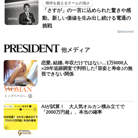
期待を超えるチームの強さ
「さすが」の一言に込められた驚きや感
動。新しい価値を生み出し続ける電通の
挑戦
Sponsored
恋愛､結婚､年収だけではない…1万6000人
×28年追跡調査で判明した｢容姿と寿命｣の無
視できない関係
トップページへ
AIが試算！ 大人気オルカン積み立てで
「2000万円超」、本当の確率