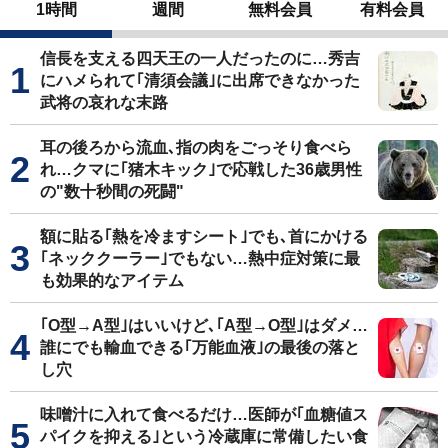
1時間
週間
無料会員
有料会員
信長を支える四天王の一人だったのに…秀吉
にハメられて｢清須会議｣に出席できなかった
武将の哀れな末路
耳の後ろから流血､指の肉をごっそり食べら
れ…クマに｢猪木キック｣で応戦した36歳男性
の"数十秒間の死闘"
額に貼る｢熱を冷ますシート｣でも､首にかける
｢ネッククーラー｣でもない…熱中症対策に最
も効果的なアイテム
｢O型→A型｣はいいけど､｢A型→O型｣はダメ…
誰にでも輸血できる｢万能血液｣の最後の落と
し穴
味噌汁に入れて食べるだけ…医師が｢血糖値ス
パイクを抑える｣という冷蔵庫に常備したい食