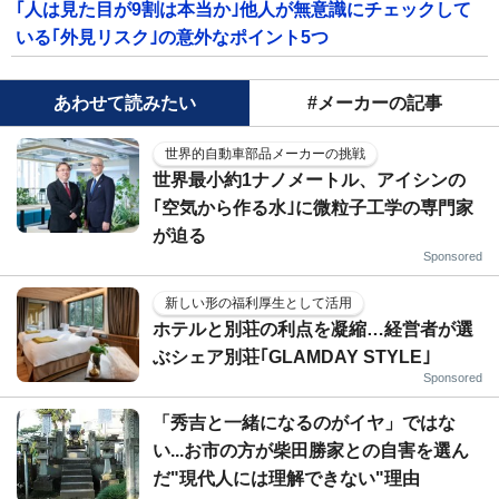
｢人は見た目が9割は本当か｣他人が無意識にチェックして
いる｢外見リスク｣の意外なポイント5つ
あわせて読みたい
#メーカーの記事
世界的自動車部品メーカーの挑戦
世界最小約1ナノメートル、アイシンの
｢空気から作る水｣に微粒子工学の専門家
が迫る
Sponsored
新しい形の福利厚生として活用
ホテルと別荘の利点を凝縮…経営者が選
ぶシェア別荘｢GLAMDAY STYLE｣
Sponsored
「秀吉と一緒になるのがイヤ」ではな
い...お市の方が柴田勝家との自害を選ん
だ"現代人には理解できない"理由