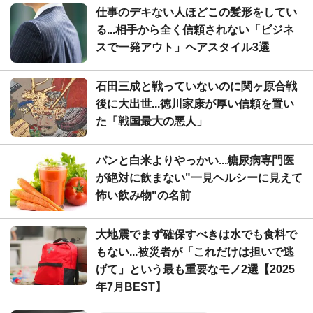
仕事のデキない人ほどこの髪形をしてい
る...相手から全く信頼されない「ビジネ
スで一発アウト」ヘアスタイル3選
石田三成と戦っていないのに関ヶ原合戦
後に大出世...徳川家康が厚い信頼を置い
た「戦国最大の悪人」
パンと白米よりやっかい...糖尿病専門医
が絶対に飲まない"一見ヘルシーに見えて
怖い飲み物"の名前
大地震でまず確保すべきは水でも食料で
もない...被災者が「これだけは担いで逃
げて」という最も重要なモノ2選【2025
年7月BEST】