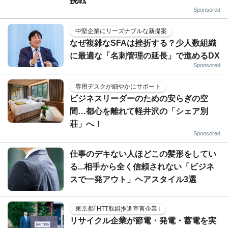
挑戦
Sponsored
中堅企業にリーズナブルな新提案
なぜ複雑なSFAは挫折する？少人数組織
に最適な「名刺管理の延長」で進めるDX
Sponsored
専用デスクが細やかにサポート
ビジネスリーダーのための安らぎの空
間…都心を離れて軽井沢の「シェア別
荘」へ！
Sponsored
仕事のデキない人ほどこの髪形をしてい
る...相手から全く信頼されない「ビジネ
スで一発アウト」ヘアスタイル3選
東京都｢HTT取組推進宣言企業｣
リサイクル企業が節電・発電・蓄電を実