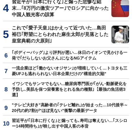
習近平が｢日本に行くな｣と煽った悲惨な結
末…｢8万円の激安ツアー｣でロシアに向かった
中国人観光客の誤算
これで｢愛子天皇｣はかえって近づいた…島田
裕巳｢野望にとらわれた麻生太郎が見落とした
皇室典範の大原則｣
｢ボディーバッグ｣より評判が悪い…休日のイオンで見かける一
発で｢だらしないお父さん｣になるNGアイテム
一流企業ほど｢働かないオジサン｣が増殖していく…トヨタも三
菱UFJも逃れられない日本企業だけの"構造的欠陥"
イワシでもサンマでもない...糖尿病専門医が｢がん･動脈硬化を
予防し､美肌を保つ栄養素をとれる魚の種類｣【最強の魚活術3
選】
"テレビ大好き"高齢者の｢テレビ離れ｣が始まった…10代後半～
20代の約7割が"ほぼ見ない"衝撃の最新データ
習近平が｢日本に行くな｣と煽っても､寿司は奪えない…｢スシロ
ー14時間待ち｣が映し出す中国人客の本音