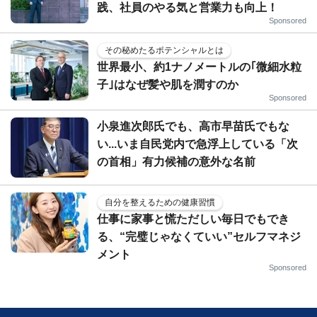
践、社員のやる気と営業力も向上！
Sponsored
その秘めたるポテンシャルとは
世界最小、約1ナノメートルの｢微細水粒
子｣はなぜ髪や肌を潤すのか
Sponsored
小泉進次郎氏でも、高市早苗氏でもな
い...いま自民党内で急浮上している「次
の首相」有力候補の意外な名前
自分を整えるための健康習慣
仕事に家事と慌ただしい毎日でもでき
る、“完璧じゃなくていい”セルフマネジ
メント
Sponsored