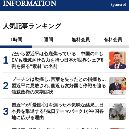
INFORMATION
Sponsored
人気記事ランキング
1時間
週間
無料会員
有料会員
だから習近平は心底焦っている…中国のITも
EVも壊滅させる力を持つ日本が世界シェア8
割を握る"素材"の名前
プーチンは動揺し､言葉を失ったとの指摘も…
習近平に見放され､側近も友好国も停戦を迫る
独裁政権の末期症状
習近平が｢愛国心｣を煽った不気味な結果…日
本兵を撃退する｢抗日テーマパーク｣が中国各
地に広がる理由