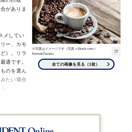
以降の摂取
場合がありま
スメしてい
マリー、カモ
※写真はイメージです（写真＝iStock.com／
など）。リラ
RomoloTavani）
に最適です。
全ての画像を見る（1枚）
いものを選ん
飲みたい場合
ょう。