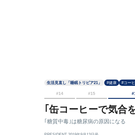
生活見直し「睡眠トリビア21」
#健康
#コー
#14
#15
#
｢缶コーヒーで気合
｢糖質中毒｣は糖尿病の原因になる
PRESIDENT 2019年9月13日号