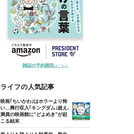
雑誌の予約購読
はこちら
ライフの人気記事
映画｢ちいかわ｣はホラーより怖
い…興行収入｢キングダム｣超え､
満員の映画館に"どよめき"が起
こる結末