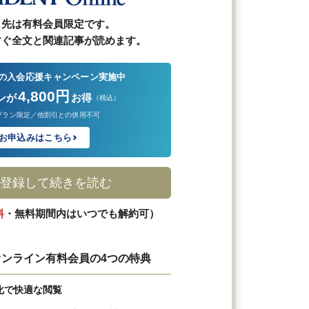
ら先は有料会員限定です。
すぐ全文と関連記事が読めます。
の入会応援キャンペーン実施中
4,800円
ンが
お得
（税込）
プラン限定／他割引との併用不可
お申込みはこちら
登録して続きを読む
料
・無料期間内はいつでも解約可）
ンライン有料会員の4つの特典
化で快適な閲覧