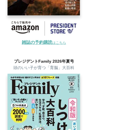
雑誌の予約購読
はこちら
プレジデントFamily 2026年夏号
頭のいい子が育つ「育脳」大百科