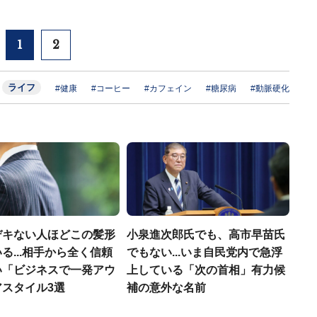
1
2
ライフ
#健康
#コーヒー
#カフェイン
#糖尿病
#動脈硬化
デキない人ほどこの髪形
小泉進次郎氏でも、高市早苗氏
る...相手から全く信頼
でもない...いま自民党内で急浮
い「ビジネスで一発アウ
上している「次の首相」有力候
アスタイル3選
補の意外な名前