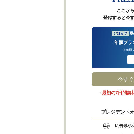
ここか
登録すると今
夏
8/31まで
年額プラ
※年額
今すぐ
（
最初の7日間無
プレジデントオ
広告最小