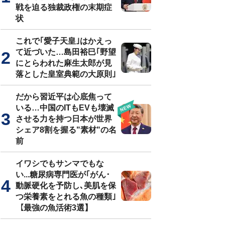
戦を迫る独裁政権の末期症
状
これで｢愛子天皇｣はかえっ
て近づいた…島田裕巳｢野望
にとらわれた麻生太郎が見
落とした皇室典範の大原則｣
だから習近平は心底焦って
いる…中国のITもEVも壊滅
させる力を持つ日本が世界
シェア8割を握る"素材"の名
前
イワシでもサンマでもな
い...糖尿病専門医が｢がん･
動脈硬化を予防し､美肌を保
つ栄養素をとれる魚の種類｣
【最強の魚活術3選】