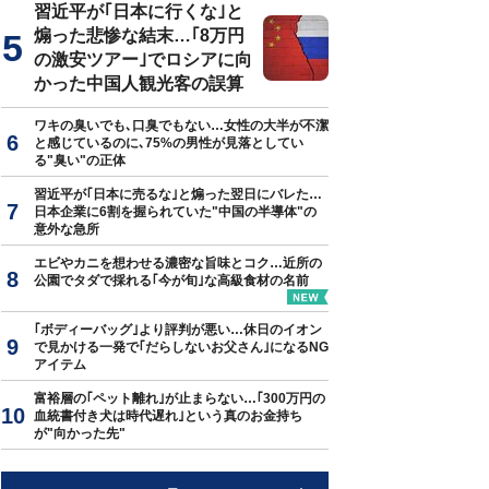
習近平が｢日本に行くな｣と
煽った悲惨な結末…｢8万円
の激安ツアー｣でロシアに向
かった中国人観光客の誤算
ワキの臭いでも､口臭でもない…女性の大半が不潔
と感じているのに､75%の男性が見落としてい
る"臭い"の正体
習近平が｢日本に売るな｣と煽った翌日にバレた…
日本企業に6割を握られていた"中国の半導体"の
意外な急所
エビやカニを想わせる濃密な旨味とコク…近所の
公園でタダで採れる｢今が旬｣な高級食材の名前
｢ボディーバッグ｣より評判が悪い…休日のイオン
で見かける一発で｢だらしないお父さん｣になるNG
アイテム
富裕層の｢ペット離れ｣が止まらない…｢300万円の
血統書付き犬は時代遅れ｣という真のお金持ち
が"向かった先"