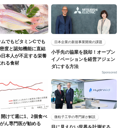
ウムでもビタミンCでも
日本企業の新規事業開発の課題
.骨密度と認知機能に直結
小手先の協業を脱却！オープン
の日本人が不足する栄養
イノベーションを経営アジェン
取れる食材
ダにする方法
Sponsored
開けて週に1、2個食べ
微粒子工学の専門家が解説
..がん専門医が勧める
目に見えない世界を計測する…