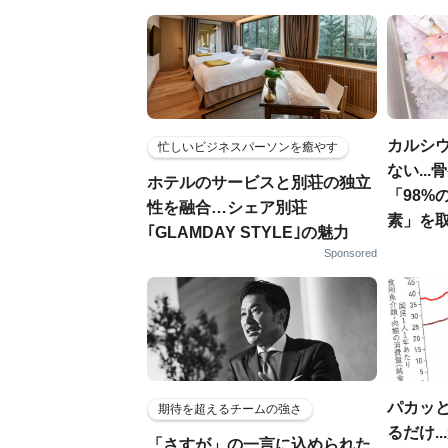
カルシ
忙しいビジネスパーソンを癒やす
ない..
ホテルのサービスと別荘の独立
「98%
性を融合…シェア別荘
素」を
｢GLAMDAY STYLE｣の魅力
Sponsored
パカッと
期待を超えるチームの強さ
るだけ.
「さすが」の一言に込められた