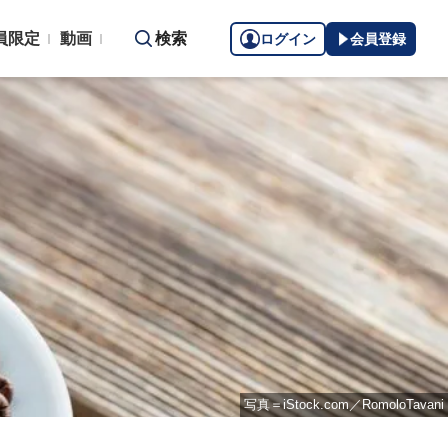
員限定
動画
検索
ログイン
会員登録
写真＝iStock.com／RomoloTavani