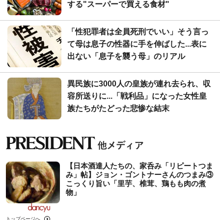
する"スーパーで買える食材"
「性犯罪者は全員死刑でいい」そう言っ
て母は息子の性器に手を伸ばした...表に
出ない「息子を襲う母」のリアル
異民族に3000人の皇族が連れ去られ、収
容所送りに...「戦利品」になった女性皇
族たちがたどった悲惨な結末
【日本酒達人たちの、家呑み「リピートつま
み」帖】ジョン・ゴントナーさんのつまみ③
こっくり旨い「里芋、椎茸、鶏もも肉の煮
物」
トップページへ