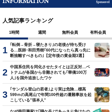
INFORMATION
Sponsored
人気記事ランキング
1時間
週間
無料会員
有料会員
｢転倒→骨折→寝たきり｣の老後が待ち受け
る…医師･和田秀樹｢60代になったら真っ先に
断捨離すべきもの｣【定年後の黄金期3選】
中国系住民を同化させたタイとは正反対…ベ
トナムが各国から非難されても｢華僑100万
人｣を国外追放したワケ
｢サンダル登山の若者｣より実は危険…標高
599ｍの高尾山で年間100件超の遭難事故を起
こしている"張本人"
なぜ柴田勝家は｢賤ケ岳｣であっさり負けたの