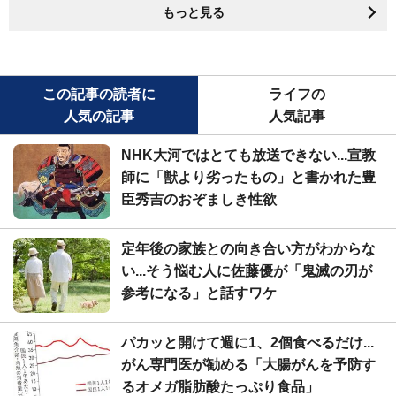
もっと見る
この記事の読者に
ライフの
人気の記事
人気記事
NHK大河ではとても放送できない...宣教
師に「獣より劣ったもの」と書かれた豊
臣秀吉のおぞましき性欲
定年後の家族との向き合い方がわからな
い...そう悩む人に佐藤優が「鬼滅の刃が
参考になる」と話すワケ
パカッと開けて週に1、2個食べるだけ...
がん専門医が勧める「大腸がんを予防す
るオメガ脂肪酸たっぷり食品」