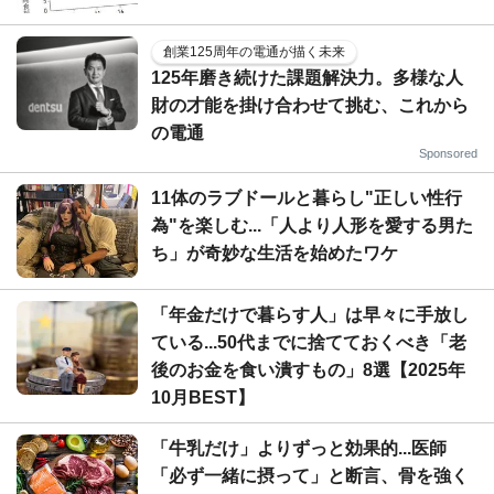
創業125周年の電通が描く未来
125年磨き続けた課題解決力。多様な人
財の才能を掛け合わせて挑む、これから
の電通
Sponsored
11体のラブドールと暮らし"正しい性行
為"を楽しむ...「人より人形を愛する男た
ち」が奇妙な生活を始めたワケ
「年金だけで暮らす人」は早々に手放し
ている...50代までに捨てておくべき「老
後のお金を食い潰すもの」8選【2025年
10月BEST】
「牛乳だけ」よりずっと効果的...医師
「必ず一緒に摂って」と断言、骨を強く