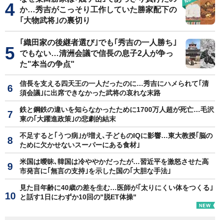
か…秀吉がこっそり工作していた勝家配下の
｢大物武将｣の裏切り
｢織田家の後継者選び｣でも｢秀吉の一人勝ち｣
でもない…清洲会議で信長の息子2人が争っ
た"本当の争点"
信長を支える四天王の一人だったのに…秀吉にハメられて｢清
須会議｣に出席できなかった武将の哀れな末路
鉄と鋼鉄の違いを知らなかったために1700万人超が死亡…毛沢
東の｢大躍進政策｣の悲劇的結末
不足すると｢うつ病｣が増え､子どものIQに影響…東大教授｢脳の
ために欠かせないスーパーにある食材｣
米国は曖昧､韓国は冷ややかだったが…習近平を激怒させた高
市発言に｢無言の支持｣を示した国の｢大胆な手法｣
見た目年齢に40歳の差を生む…医師が｢太りにくい体をつくる｣
と話す1日にわずか10回の"脱ET体操"