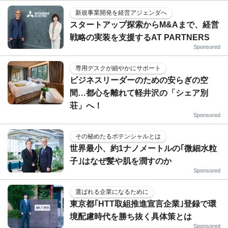
新規事業開発を経営アジェンダへ
スタートアップ探索からM&Aまで、経営
戦略の実装を支援するAT PARTNERS
Sponsored
専用デスクが細やかにサポート
ビジネスリーダーのための安らぎの空
間…都心を離れて軽井沢の「シェア別
荘」へ！
Sponsored
その秘めたるポテンシャルとは
世界最小、約1ナノメートルの｢微細水粒
子｣はなぜ髪や肌を潤すのか
Sponsored
選ばれる企業になるために
東京都｢HTT取組推進宣言企業｣登録で環
境配慮時代を勝ち抜く具体策とは
Sponsored