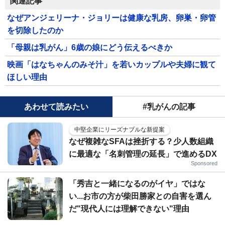
関連記事
なぜアンジェリーナ・ジョリーは健康な乳房、卵巣・卵管
を切除したのか
「母親は乳がん」6歳の娘にどう伝えるべきか
映画「はなちゃんのみそ汁」を若いカップルや夫婦に観て
ほしい理由
あわせて読みたい
#乳がんの記事
中堅企業にリーズナブルな新提案
なぜ複雑なSFAは挫折する？少人数組織
に最適な「名刺管理の延長」で進めるDX
Sponsored
「秀吉と一緒になるのがイヤ」ではな
い...お市の方が柴田勝家との自害を選ん
だ"現代人には理解できない"理由