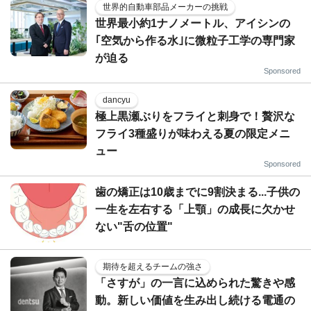
世界的自動車部品メーカーの挑戦
世界最小約1ナノメートル、アイシンの
｢空気から作る水｣に微粒子工学の専門家
が迫る
Sponsored
dancyu
極上黒瀬ぶりをフライと刺身で！贅沢な
フライ3種盛りが味わえる夏の限定メニ
ュー
Sponsored
歯の矯正は10歳までに9割決まる...子供の
一生を左右する「上顎」の成長に欠かせ
ない"舌の位置"
期待を超えるチームの強さ
「さすが」の一言に込められた驚きや感
動。新しい価値を生み出し続ける電通の