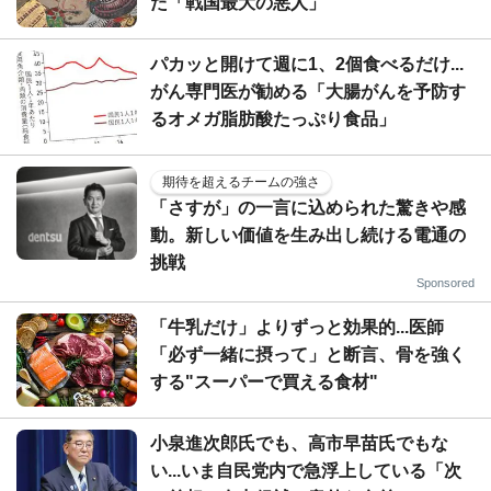
た「戦国最大の悪人」
パカッと開けて週に1、2個食べるだけ...
がん専門医が勧める「大腸がんを予防す
るオメガ脂肪酸たっぷり食品」
期待を超えるチームの強さ
「さすが」の一言に込められた驚きや感
動。新しい価値を生み出し続ける電通の
挑戦
Sponsored
「牛乳だけ」よりずっと効果的...医師
「必ず一緒に摂って」と断言、骨を強く
する"スーパーで買える食材"
小泉進次郎氏でも、高市早苗氏でもな
い...いま自民党内で急浮上している「次