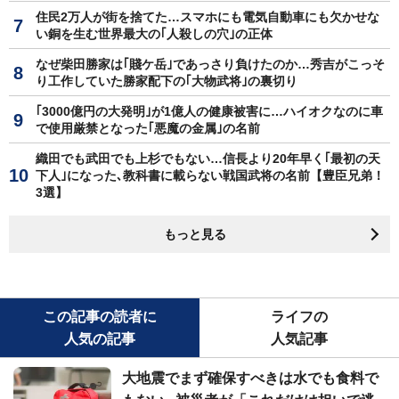
住民2万人が街を捨てた…スマホにも電気自動車にも欠かせな
い銅を生む世界最大の｢人殺しの穴｣の正体
なぜ柴田勝家は｢賤ケ岳｣であっさり負けたのか…秀吉がこっそ
り工作していた勝家配下の｢大物武将｣の裏切り
｢3000億円の大発明｣が1億人の健康被害に…ハイオクなのに車
で使用厳禁となった｢悪魔の金属｣の名前
織田でも武田でも上杉でもない…信長より20年早く｢最初の天
下人｣になった､教科書に載らない戦国武将の名前【豊臣兄弟！
3選】
もっと見る
この記事の読者に
ライフの
人気の記事
人気記事
大地震でまず確保すべきは水でも食料で