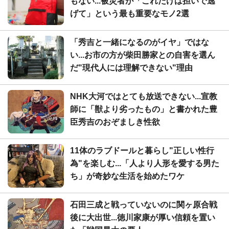
もない...被災者が「これだけは担いで逃
げて」という最も重要なモノ2選
「秀吉と一緒になるのがイヤ」ではな
い...お市の方が柴田勝家との自害を選ん
だ"現代人には理解できない"理由
NHK大河ではとても放送できない...宣教
師に「獣より劣ったもの」と書かれた豊
臣秀吉のおぞましき性欲
11体のラブドールと暮らし"正しい性行
為"を楽しむ...「人より人形を愛する男た
ち」が奇妙な生活を始めたワケ
石田三成と戦っていないのに関ヶ原合戦
後に大出世...徳川家康が厚い信頼を置い