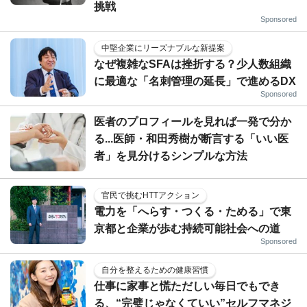
挑戦
Sponsored
中堅企業にリーズナブルな新提案
なぜ複雑なSFAは挫折する？少人数組織
に最適な「名刺管理の延長」で進めるDX
Sponsored
医者のプロフィールを見れば一発で分か
る...医師・和田秀樹が断言する「いい医
者」を見分けるシンプルな方法
官民で挑むHTTアクション
電力を「へらす・つくる・ためる」で東
京都と企業が歩む持続可能社会への道
Sponsored
自分を整えるための健康習慣
仕事に家事と慌ただしい毎日でもでき
る、“完璧じゃなくていい”セルフマネジ