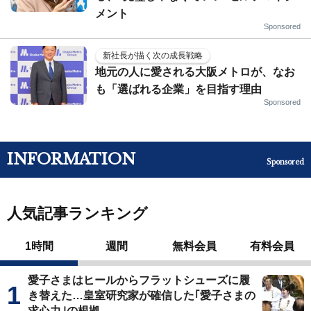
メント
Sponsored
新社長が描く次の成長戦略
地元の人に愛される大阪メトロが、なお
も「選ばれる企業」を目指す理由
Sponsored
INFORMATION
Sponsored
人気記事ランキング
1時間
週間
無料会員
有料会員
愛子さまはヒールからフラットシューズに履
き替えた…皇室研究家が確信した｢愛子さまの
求心力｣の根拠