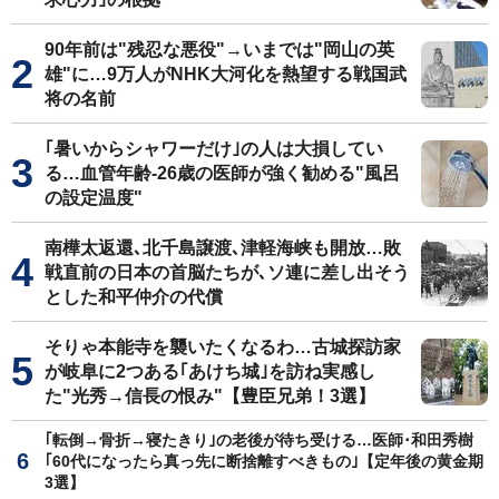
90年前は"残忍な悪役"→いまでは"岡山の英
雄"に…9万人がNHK大河化を熱望する戦国武
将の名前
｢暑いからシャワーだけ｣の人は大損してい
る…血管年齢-26歳の医師が強く勧める"風呂
の設定温度"
南樺太返還､北千島譲渡､津軽海峡も開放…敗
戦直前の日本の首脳たちが､ソ連に差し出そう
とした和平仲介の代償
そりゃ本能寺を襲いたくなるわ…古城探訪家
が岐阜に2つある｢あけち城｣を訪ね実感し
た"光秀→信長の恨み"【豊臣兄弟！3選】
｢転倒→骨折→寝たきり｣の老後が待ち受ける…医師･和田秀樹
｢60代になったら真っ先に断捨離すべきもの｣【定年後の黄金期
3選】