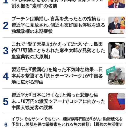
割を握る"素材"の名前
プーチンは動揺し､言葉を失ったとの指摘も…
習近平に見放され､側近も友好国も停戦を迫る
独裁政権の末期症状
これで｢愛子天皇｣はかえって近づいた…島田
裕巳｢野望にとらわれた麻生太郎が見落とした
皇室典範の大原則｣
習近平が｢愛国心｣を煽った不気味な結果…日
本兵を撃退する｢抗日テーマパーク｣が中国各
地に広がる理由
習近平が｢日本に行くな｣と煽った悲惨な結
末…｢8万円の激安ツアー｣でロシアに向かった
中国人観光客の誤算
イワシでもサンマでもない...糖尿病専門医が｢がん･動脈硬化を
予防し､美肌を保つ栄養素をとれる魚の種類｣【最強の魚活術3