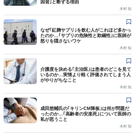
因習｣と断ずる理由
木村 知
なぜ｢紅麹サプリ｣を飲む人がこれほど多かっ
たのか…｢サプリの危険性と欺瞞性｣に医師が
怒りを隠さないワケ
木村 知
介護度を決める｢主治医｣は患者のどこを見て
いるのか…実情より軽く評価されてしまう人
がやりがちなこと
木村 知
成田悠輔氏の｢キリンCM降板｣は何が問題だ
ったのか…｢高齢者の安楽死｣について医師の
私が思うこと
木村 知