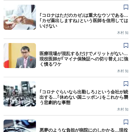
｢コロナはただのカゼ｣は重大なウソである…
｢カゼ薬出しますね｣という医師を信用しては
いけない
木村 知
医療現場が混乱するだけでメリットがない…
現役医師が｢マイナ保険証への切り替え｣に強
く憤るワケ
木村 知
｢コロナぐらいなら出勤しろ｣という会社が続
出する…｢休めない国ニッポン｣をこれから襲
う悲劇的な事態
木村 知
悪夢のような負担が病院にのしかかる…現役