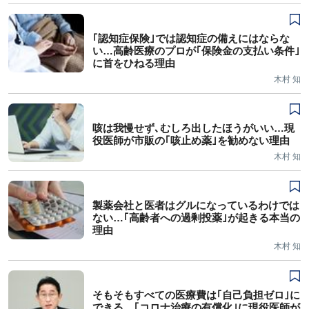
｢認知症保険｣では認知症の備えにはならな
い…高齢医療のプロが｢保険金の支払い条件｣
に首をひねる理由
木村 知
咳は我慢せず､むしろ出したほうがいい…現
役医師が市販の｢咳止め薬｣を勧めない理由
木村 知
製薬会社と医者はグルになっているわけでは
ない…｢高齢者への過剰投薬｣が起きる本当の
理由
木村 知
そもそもすべての医療費は｢自己負担ゼロ｣に
できる…｢コロナ治療の有償化｣に現役医師が