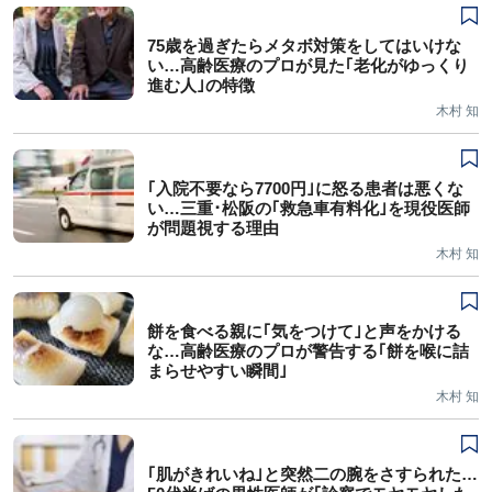
75歳を過ぎたらメタボ対策をしてはいけな
い…高齢医療のプロが見た｢老化がゆっくり
進む人｣の特徴
木村 知
｢入院不要なら7700円｣に怒る患者は悪くな
い…三重･松阪の｢救急車有料化｣を現役医師
が問題視する理由
木村 知
餅を食べる親に｢気をつけて｣と声をかける
な…高齢医療のプロが警告する｢餅を喉に詰
まらせやすい瞬間｣
木村 知
｢肌がきれいね｣と突然二の腕をさすられた…