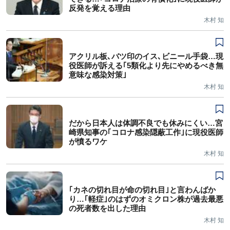
反発を覚える理由
木村 知
アクリル板､バツ印のイス､ビニール手袋…現
役医師が訴える｢5類化より先にやめるべき無
意味な感染対策｣
木村 知
だから日本人は体調不良でも休みにくい…宮
崎県知事の｢コロナ感染隠蔽工作｣に現役医師
が憤るワケ
木村 知
｢カネの切れ目が命の切れ目｣と言わんばか
り…｢軽症｣のはずのオミクロン株が過去最悪
の死者数を出した理由
木村 知