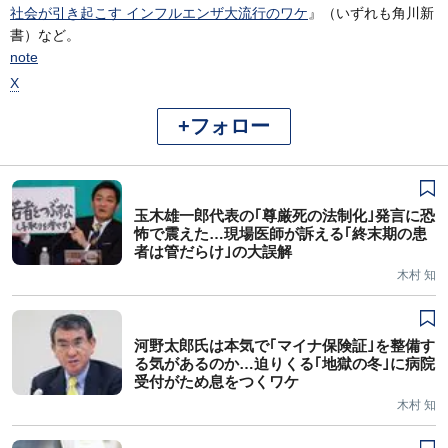
社会が引き起こす インフルエンザ大流行のワケ
』（いずれも角川新
書）など。
note
X
+フォロー
玉木雄一郎代表の｢尊厳死の法制化｣発言に恐
怖で震えた…現場医師が訴える｢終末期の患
者は管だらけ｣の大誤解
木村 知
河野太郎氏は本気で｢マイナ保険証｣を整備す
る気があるのか…迫りくる｢地獄の冬｣に病院
受付がため息をつくワケ
木村 知