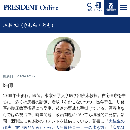
会員登録
検索
ログイン
木村 知（きむら・とも）
更新日：2026/02/05
医師
1968年生まれ。医師。東京科学大学医学部臨床教授。在宅医療を中
心に、多くの患者の診療、看取りをおこないつつ、医学部生・研修
医の臨床教育指導にも従事、後進の育成も手掛けている。医療者な
らではの視点で、時事問題、政治問題についても積極的に発信。新
聞・週刊誌にも多数のコメントを提供している。著書に『
大往生の
作法 在宅医だからわかった人生最終コーナーの歩き方
』『
病気は