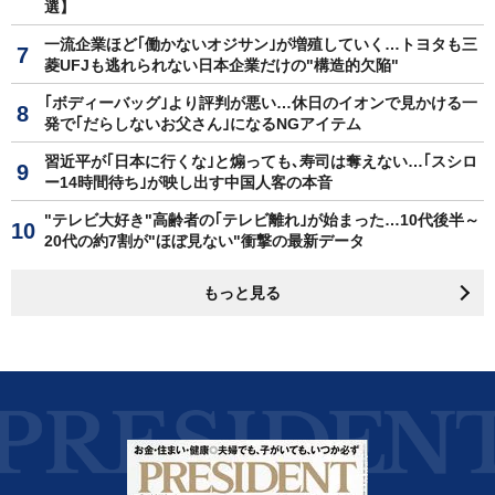
選】
一流企業ほど｢働かないオジサン｣が増殖していく…トヨタも三
菱UFJも逃れられない日本企業だけの"構造的欠陥"
｢ボディーバッグ｣より評判が悪い…休日のイオンで見かける一
発で｢だらしないお父さん｣になるNGアイテム
習近平が｢日本に行くな｣と煽っても､寿司は奪えない…｢スシロ
ー14時間待ち｣が映し出す中国人客の本音
"テレビ大好き"高齢者の｢テレビ離れ｣が始まった…10代後半～
20代の約7割が"ほぼ見ない"衝撃の最新データ
もっと見る