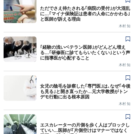
ただでさえ待たされる｢病院の受付｣が大混乱
に…｢マイナ保険証は患者の人命にかかわる｣
と医師が訴える理由
木村 知
｢経験の浅いベテラン医師｣がどんどん増え
る…｢研修医に診てもらいたくない｣という声
に指導医が心配すること
木村 知
女児の陰毛を診察した｢専門医｣は､なぜ｢今後
も見る｣と開き直ったか…元大学教授がトン
デモ行動に出る根本原因
木村 知
エスカレーターの片側を歩く人はブロックし
ていい…医師が｢片側空けはマナーではなく