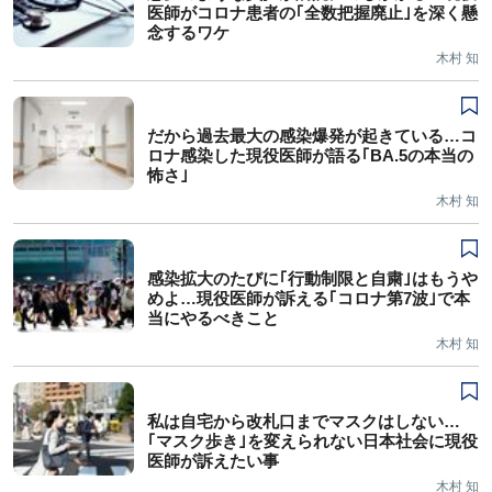
医師がコロナ患者の｢全数把握廃止｣を深く懸
念するワケ
木村 知
だから過去最大の感染爆発が起きている…コ
ロナ感染した現役医師が語る｢BA.5の本当の
怖さ｣
木村 知
感染拡大のたびに｢行動制限と自粛｣はもうや
めよ…現役医師が訴える｢コロナ第7波｣で本
当にやるべきこと
木村 知
私は自宅から改札口までマスクはしない…
｢マスク歩き｣を変えられない日本社会に現役
医師が訴えたい事
木村 知