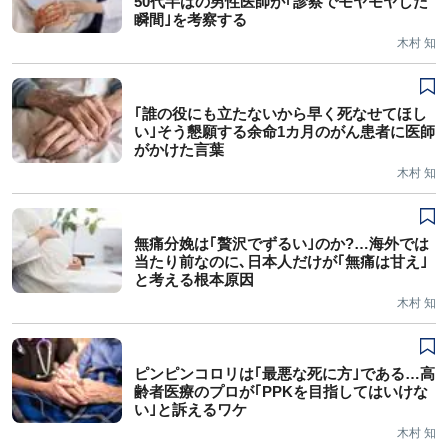
50代半ばの男性医師が｢診察でモヤモヤした
瞬間｣を考察する
木村 知
｢誰の役にも立たないから早く死なせてほし
い｣そう懇願する余命1カ月のがん患者に医師
がかけた言葉
木村 知
無痛分娩は｢贅沢でずるい｣のか?…海外では
当たり前なのに､日本人だけが｢無痛は甘え｣
と考える根本原因
木村 知
ピンピンコロリは｢最悪な死に方｣である…高
齢者医療のプロが｢PPKを目指してはいけな
い｣と訴えるワケ
木村 知