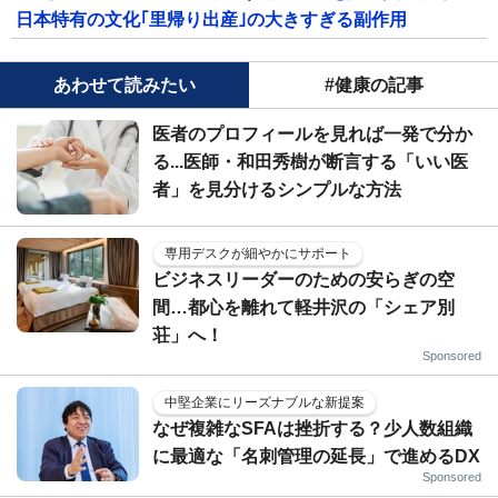
日本特有の文化｢里帰り出産｣の大きすぎる副作用
あわせて読みたい
#健康の記事
医者のプロフィールを見れば一発で分か
る...医師・和田秀樹が断言する「いい医
者」を見分けるシンプルな方法
専用デスクが細やかにサポート
ビジネスリーダーのための安らぎの空
間…都心を離れて軽井沢の「シェア別
荘」へ！
Sponsored
中堅企業にリーズナブルな新提案
なぜ複雑なSFAは挫折する？少人数組織
に最適な「名刺管理の延長」で進めるDX
Sponsored