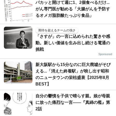
パカッと開けて週に1、2個食べるだけ...
がん専門医が勧める「大腸がんを予防す
るオメガ脂肪酸たっぷり食品」
期待を超えるチームの強さ
「さすが」の一言に込められた驚きや感
動。新しい価値を生み出し続ける電通の
挑戦
Sponsored
新大阪駅から15分なのに巨大廃墟がそび
える...「消えた終着駅」が映し出す昭和
のニュータウンの栄枯盛衰【2025年8月
BEST】
自分の鬱憤を子供で晴らす親。娘が母親
に放った痛烈な一言――『真綿の檻』第
2話