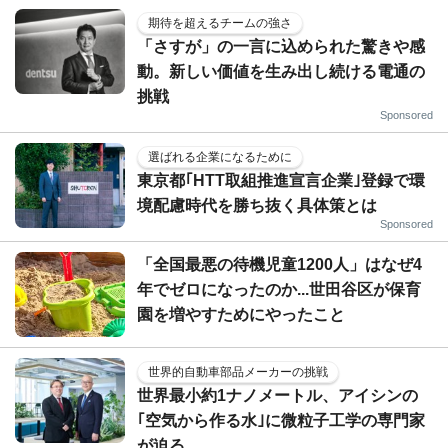
期待を超えるチームの強さ
「さすが」の一言に込められた驚きや感
動。新しい価値を生み出し続ける電通の
挑戦
Sponsored
選ばれる企業になるために
東京都｢HTT取組推進宣言企業｣登録で環
境配慮時代を勝ち抜く具体策とは
Sponsored
「全国最悪の待機児童1200人」はなぜ4
年でゼロになったのか...世田谷区が保育
園を増やすためにやったこと
世界的自動車部品メーカーの挑戦
世界最小約1ナノメートル、アイシンの
｢空気から作る水｣に微粒子工学の専門家
が迫る