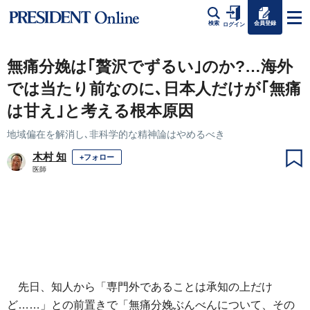
会員登録
検索
ログイン
無痛分娩は｢贅沢でずるい｣のか?…海外
では当たり前なのに､日本人だけが｢無痛
は甘え｣と考える根本原因
地域偏在を解消し､非科学的な精神論はやめるべき
木村 知
+フォロー
医師
先日、知人から「専門外であることは承知の上だけ
ど……」との前置きで「無痛分娩ぶんべんについて、その