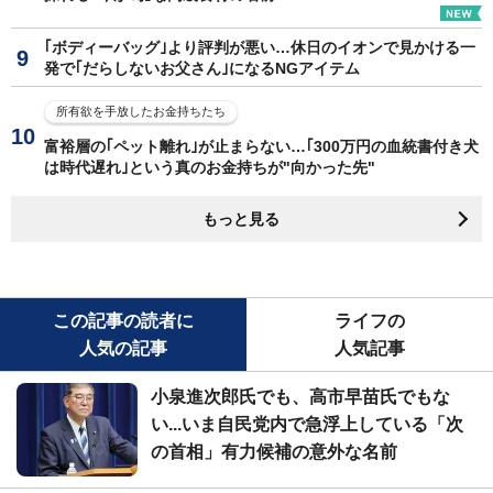
｢ボディーバッグ｣より評判が悪い…休日のイオンで見かける一
発で｢だらしないお父さん｣になるNGアイテム
所有欲を手放したお金持ちたち
富裕層の｢ペット離れ｣が止まらない…｢300万円の血統書付き犬
は時代遅れ｣という真のお金持ちが"向かった先"
もっと見る
この記事の読者に
ライフの
人気の記事
人気記事
小泉進次郎氏でも、高市早苗氏でもな
い...いま自民党内で急浮上している「次
の首相」有力候補の意外な名前