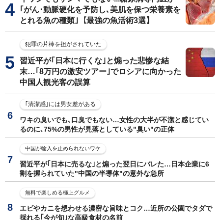
｢がん･動脈硬化を予防し､美肌を保つ栄養素を
とれる魚の種類｣【最強の魚活術3選】
犯罪の片棒を担がされていた
習近平が｢日本に行くな｣と煽った悲惨な結
末…｢8万円の激安ツアー｣でロシアに向かった
中国人観光客の誤算
｢清潔感｣には男女差がある
ワキの臭いでも､口臭でもない…女性の大半が不潔と感じてい
るのに､75%の男性が見落としている"臭い"の正体
中国が輸入を止められないワケ
習近平が｢日本に売るな｣と煽った翌日にバレた…日本企業に6
割を握られていた"中国の半導体"の意外な急所
無料で楽しめる極上グルメ
エビやカニを想わせる濃密な旨味とコク…近所の公園でタダで
採れる｢今が旬｣な高級食材の名前