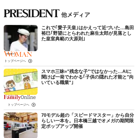
これで｢愛子天皇｣はかえって近づいた…島田
裕巳｢野望にとらわれた麻生太郎が見落とし
た皇室典範の大原則｣
トップページへ
スマホ三昧="残念な子"ではなかった…AIに
聞けば一発でわかる｢子供の隠れた才能と"向
いている職業"｣
トップページへ
70モデル超の「スピードマスター」から自分
らしい一本を。日本橋三越でオメガの期間限
定ポップアップ開催