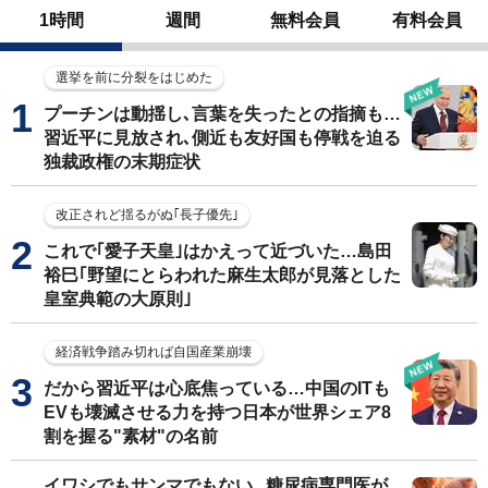
1時間
週間
無料会員
有料会員
選挙を前に分裂をはじめた
プーチンは動揺し､言葉を失ったとの指摘も…
習近平に見放され､側近も友好国も停戦を迫る
独裁政権の末期症状
改正されど揺るがぬ｢長子優先｣
これで｢愛子天皇｣はかえって近づいた…島田
裕巳｢野望にとらわれた麻生太郎が見落とした
皇室典範の大原則｣
経済戦争踏み切れば自国産業崩壊
だから習近平は心底焦っている…中国のITも
EVも壊滅させる力を持つ日本が世界シェア8
割を握る"素材"の名前
イワシでもサンマでもない...糖尿病専門医が