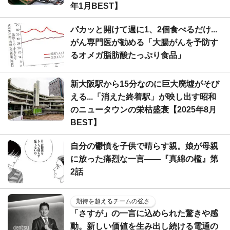
年1月BEST】
パカッと開けて週に1、2個食べるだけ...
がん専門医が勧める「大腸がんを予防す
るオメガ脂肪酸たっぷり食品」
新大阪駅から15分なのに巨大廃墟がそび
える...「消えた終着駅」が映し出す昭和
のニュータウンの栄枯盛衰【2025年8月
BEST】
自分の鬱憤を子供で晴らす親。娘が母親
に放った痛烈な一言――『真綿の檻』第
2話
期待を超えるチームの強さ
「さすが」の一言に込められた驚きや感
動。新しい価値を生み出し続ける電通の