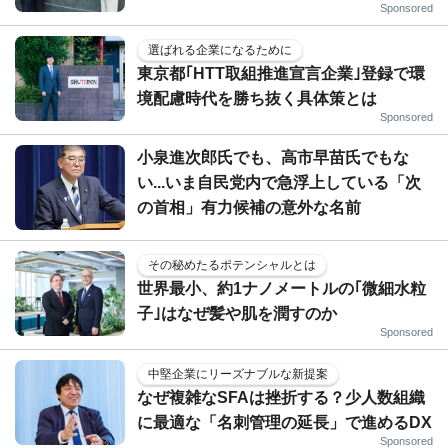
Sponsored
選ばれる企業になるために
東京都｢HTT取組推進宣言企業｣登録で環
境配慮時代を勝ち抜く具体策とは
Sponsored
小泉進次郎氏でも、高市早苗氏でもな
い...いま自民党内で急浮上している「次
の首相」有力候補の意外な名前
その秘めたるポテンシャルとは
世界最小、約1ナノメートルの｢微細水粒
子｣はなぜ髪や肌を潤すのか
Sponsored
中堅企業にリーズナブルな新提案
なぜ複雑なSFAは挫折する？少人数組織
に最適な「名刺管理の延長」で進めるDX
Sponsored