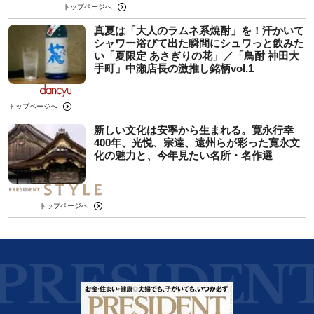
トップページへ
真夏は「大人のラムネ系焼酎」を！汗かいて
シャワー浴びて出た瞬間にシュワっと飲みた
い「夏限定 あさぎりの花」／「鳥酎 神田大
手町」中瀬店長の激推し銘柄vol.1
トップページへ
新しい文化は安寧から生まれる。寛永行幸
400年、光悦、宗達、遠州らが彩った寛永文
化の魅力と、今年見たい名所・名作選
トップページへ