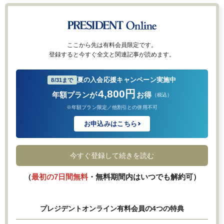
ここから先は有料会員限定です。
登録すると今すぐ全文と関連記事が読めます。
夏の入会応援キャンペーン実施中
8/31まで
4,800円
年額プランが
お得
（税込）
※年額プラン限定／他割引との併用不可
お申込みはこちら
今すぐ登録して続きを読む
（
最初の7日間無料
・無料期間内はいつでも解約可）
プレジデントオンライン有料会員の4つの特典