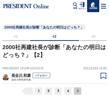
会員登録
検索
ログイン
2000社再建社長が診断「あなたの明日はどっち？」
#1
#2
#3
2000社再建社長が診断「あなたの明日は
どっち？」【2】
PRESIDENT 2010年10月4日号
2012/12/02 16:00
長谷川 和廣
+フォロー
会社力研究所代表
1
2
3
4
5