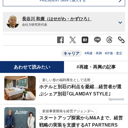
PRESIDENT Storeで購入する
長谷川 和廣（はせがわ・かずひろ）
会社力研究所代表
キャリア
#再建・再興
#評価・査定
あわせて読みたい
#再建・再興の記事
新しい形の福利厚生として活用
ホテルと別荘の利点を凝縮…経営者が選
ぶシェア別荘｢GLAMDAY STYLE｣
Sponsored
新規事業開発を経営アジェンダへ
スタートアップ探索からM&Aまで、経営
戦略の実装を支援するAT PARTNERS