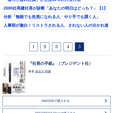
2000社再建社長が診断「あなたの明日はどっち？」【1】
分析「無能でも役員になれる人、やり手でも躓く人」
人事部が激白！リストラされる人、されない人の分かれ道
1
2
3
4
5
『社長の手紙』（プレジデント社）
著者
長谷川 和廣
AMAZONで購入する