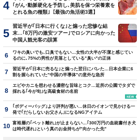
｢がん･動脈硬化を予防し､美肌を保つ栄養素を
とれる魚の種類｣【最強の魚活術3選】
習近平が｢日本に行くな｣と煽った悲惨な結
末…｢8万円の激安ツアー｣でロシアに向かった
中国人観光客の誤算
ワキの臭いでも､口臭でもない…女性の大半が不潔と感じてい
るのに､75%の男性が見落としている"臭い"の正体
習近平が｢日本に売るな｣と煽った翌日にバレた…日本企業に6
割を握られていた"中国の半導体"の意外な急所
エビやカニを想わせる濃密な旨味とコク…近所の公園でタダで
採れる｢今が旬｣な高級食材の名前
｢ボディーバッグ｣より評判が悪い…休日のイオンで見かける一
発で｢だらしないお父さん｣になるNGアイテム
富裕層の｢ペット離れ｣が止まらない…｢300万円の血統書付き犬
は時代遅れ｣という真のお金持ちが"向かった先"