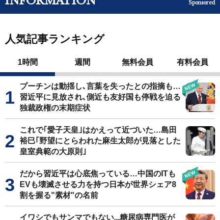
INFORMATION
Sponsored
人気記事ランキング
1時間
週間
無料会員
有料会員
プーチンは動揺し､言葉を失ったとの指摘も…
習近平に見放され､側近も友好国も停戦を迫る
独裁政権の末期症状
これで｢愛子天皇｣はかえって近づいた…島田
裕巳｢野望にとらわれた麻生太郎が見落とした
皇室典範の大原則｣
だから習近平は心底焦っている…中国のITも
EVも壊滅させる力を持つ日本が世界シェア8
割を握る"素材"の名前
イワシでもサンマでもない...糖尿病専門医が