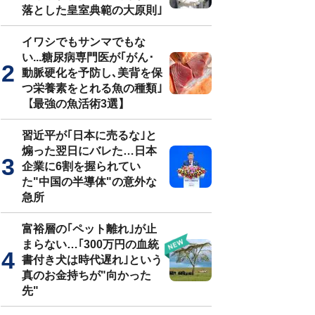
落とした皇室典範の大原則｣
イワシでもサンマでもな
い...糖尿病専門医が｢がん･
動脈硬化を予防し､美背を保
つ栄養素をとれる魚の種類｣
【最強の魚活術3選】
習近平が｢日本に売るな｣と
煽った翌日にバレた…日本
企業に6割を握られてい
た"中国の半導体"の意外な
急所
富裕層の｢ペット離れ｣が止
まらない…｢300万円の血統
書付き犬は時代遅れ｣という
真のお金持ちが"向かった
先"