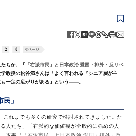
2
3
次ページ
人たちか。『
「右派市民」と日本政治 愛国・排外・反リベ
大学教授の松谷満さんは「よく言われる『シニア層が主
にも一定の広がりがある」という――。
市民」
、これまでも多くの研究で検討されてきました。た
する人たち」「右派的な価値観が全般的に強めの人
た。本書『
「右派市民」と日本政治 愛国・排外・反