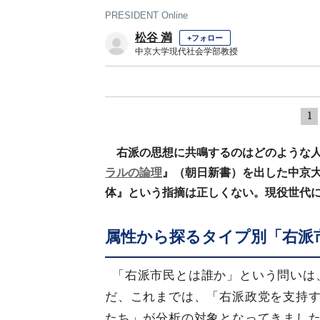
PRESIDENT Online
松谷 満
+フォロー
中京大学現代社会学部教授
1
右派の思想に共鳴するのはどのような
ラルの論理
』（朝日新書）を出した中京
体』という指摘は正しくない。現役世代
属性から探るタイプ別「右派
「右派市民とは誰か」という問いは
だ、これまでは、「右派政党を支持
たち」が分析の対象となってきまし