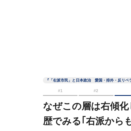
『「右派市民」と日本政治 愛国・排外・反リベ
#1
#2
なぜこの層は右傾化
歴でみる｢右派から