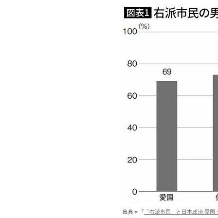
出典＝『
「右派市民」と日本政治 愛国