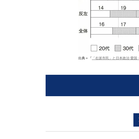
出典＝『
「右派市民」と日本政治 愛国