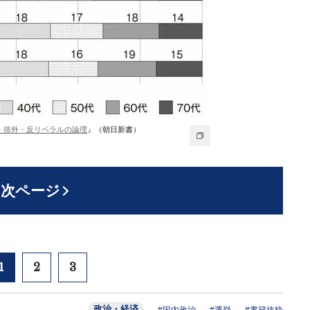
・排外・反リベラルの論理
』（朝日新書）
次ページ
1
2
3
政治・経済