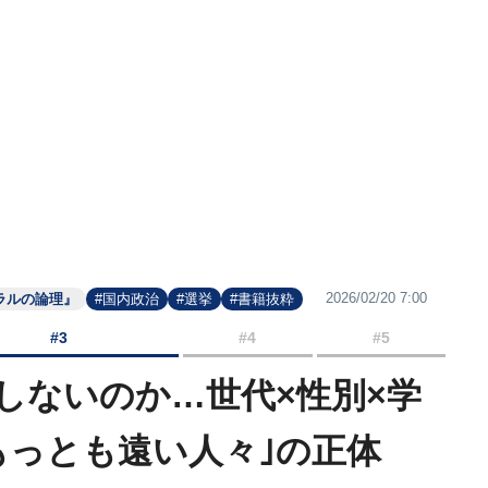
2026/02/20 7:00
ラルの論理』
#国内政治
#選挙
#書籍抜粋
#3
#4
#5
しないのか…世代×性別×学
もっとも遠い人々｣の正体