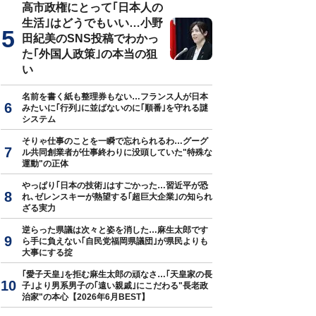
高市政権にとって｢日本人の
生活｣はどうでもいい…小野
田紀美のSNS投稿でわかっ
た｢外国人政策｣の本当の狙
い
名前を書く紙も整理券もない…フランス人が日本
みたいに｢行列｣に並ばないのに｢順番｣を守れる謎
システム
そりゃ仕事のことを一瞬で忘れられるわ…グーグ
ル共同創業者が仕事終わりに没頭していた"特殊な
運動"の正体
やっぱり｢日本の技術｣はすごかった…習近平が恐
れ､ゼレンスキーが熱望する｢超巨大企業｣の知られ
ざる実力
逆らった県議は次々と姿を消した…麻生太郎です
ら手に負えない｢自民党福岡県議団｣が県民よりも
大事にする掟
｢愛子天皇｣を拒む麻生太郎の頑なさ…｢天皇家の長
子｣より男系男子の｢遠い親戚｣にこだわる"長老政
治家"の本心【2026年6月BEST】