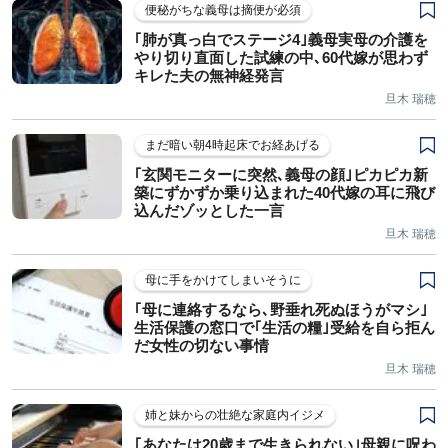
便秘がちな義母は摘便が必須
｢肺が真っ白でステージ4｣義母実母の介護を
やり切り直面した試練の中､60代嫁が思わず
キレた夫の無神経発言
旦木 瑞穂
まだ暗い朝4時起床でお経あげる
｢玄関モニターに突然､義母の顔｣ピカピカ新
築にずかずか乗り込まれた40代嫁の耳に飛び
込んだゾッとした一言
旦木 瑞穂
母に手をかけてしまいそうに
｢母に連絡するなら､野垂れ死ぬほうがマシ｣
生活保護の窓口で｢生活の糧｣受給を自ら拒ん
だ女性の切ない事情
旦木 瑞穂
姉と妹からの壮絶な家庭内イジメ
｢あなたは20歳まで生きられない｣母親に呪わ