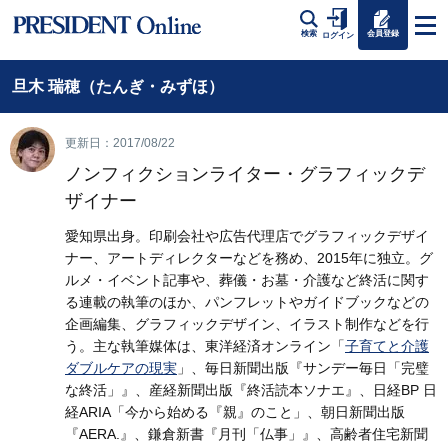
会員登録
検索
ログイン
旦木 瑞穂（たんぎ・みずほ）
更新日：2017/08/22
ノンフィクションライター・グラフィックデ
ザイナー
愛知県出身。印刷会社や広告代理店でグラフィックデザイ
ナー、アートディレクターなどを務め、2015年に独立。グ
ルメ・イベント記事や、葬儀・お墓・介護など終活に関す
る連載の執筆のほか、パンフレットやガイドブックなどの
企画編集、グラフィックデザイン、イラスト制作などを行
う。主な執筆媒体は、東洋経済オンライン「
子育てと介護
ダブルケアの現実
」、毎日新聞出版『サンデー毎日「完璧
な終活」』、産経新聞出版『終活読本ソナエ』、日経BP 日
経ARIA「今から始める『親』のこと」、朝日新聞出版
『AERA.』、鎌倉新書『月刊「仏事」』、高齢者住宅新聞