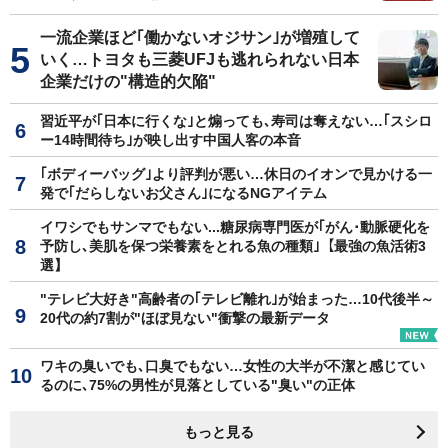
一流企業ほど｢働かないオジサン｣が増殖して
いく…トヨタも三菱UFJも逃れられない日本
企業だけの"構造的欠陥"
習近平が｢日本に行くな｣と煽っても､寿司は奪えない…｢スシロ
ー14時間待ち｣が映し出す中国人客の本音
｢ボディーバッグ｣より評判が悪い…休日のイオンで見かける一
発で｢だらしないお父さん｣になるNGアイテム
イワシでもサンマでもない...糖尿病専門医が｢がん･動脈硬化を
予防し､美肌を保つ栄養素をとれる魚の種類｣【最強の魚活術3
選】
"テレビ大好き"高齢者の｢テレビ離れ｣が始まった…10代後半～
20代の約7割が"ほぼ見ない"衝撃の最新データ
ワキの臭いでも､口臭でもない…女性の大半が不潔と感じてい
るのに､75%の男性が見落としている"臭い"の正体
もっと見る