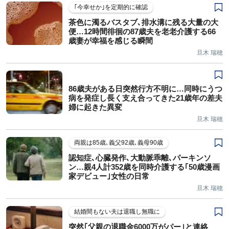
｢今幸せか｣を定期的に確認
茶色に濁るバスタブ､排水溝に残る大量の大
便…12時間徘徊の87歳夫を老老介護する66
歳妻が幸福を感じる瞬間
旦木 瑞穂
86歳夫がある日突然行方不明に…同時にうつ
病を発症し長く支え合ってきた21歳年の差夫
婦に起きた異変
旦木 瑞穂
両親は85歳､義父92歳､義母90歳
認知症､心臓発作､大動脈乖離､パーキンソ
ン…親4人計352歳を同時介護する｢50歳漫画
家デビュー｣女性の日常
旦木 瑞穂
結婚間もない夫は退職し無職に
突然｢父親の退職金6000万がパー｣と連絡