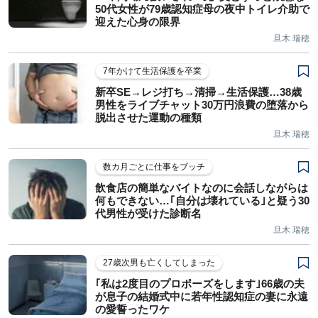
50代女性が79歳認知症母の夜中トイレ介助で
迎えた心身の限界
旦木 瑞穂
7年かけて生活保護を卒業
新卒SE→レジ打ち→清掃→生活保護…38歳
男性をライブチャット30万円浪費の堕落から
脱出させた運動の種類
旦木 瑞穂
数カ月ごとに仕事をブッチ
飲食店の簡単なバイトなのに会話しながらは
何もできない…｢自分は壊れている｣と疑う30
代男性が受けた診断名
旦木 瑞穂
27歳次男も亡くしてしまった
｢私は2度目のプロポーズをします｣66歳の夫
が息子の結婚式中に若年性認知症の妻に永遠
の愛誓ったワケ