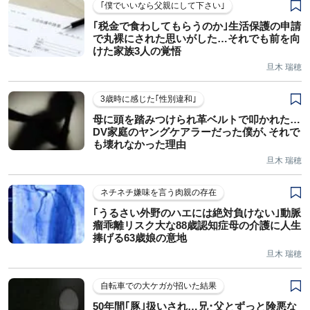
｢僕でいいなら父親にして下さい｣
｢税金で食わしてもらうのか｣生活保護の申請
で丸裸にされた思いがした…それでも前を向
けた家族3人の覚悟
旦木 瑞穂
3歳時に感じた｢性別違和｣
母に頭を踏みつけられ革ベルトで叩かれた…
DV家庭のヤングケアラーだった僕が､それで
も壊れなかった理由
旦木 瑞穂
ネチネチ嫌味を言う肉親の存在
｢うるさい外野のハエには絶対負けない｣動脈
瘤乖離リスク大な88歳認知症母の介護に人生
捧げる63歳娘の意地
旦木 瑞穂
自転車での大ケガが招いた結果
50年間｢豚｣扱いされ…兄･父とずっと険悪な