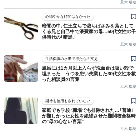
旦木 瑞穂
心穏やかな時間はなかった
暗闇の中､仁王立ちで裁ちばさみを落として
くる兄と自己中で浪費家の母…50代女性の子
供時代の｢暗黒｣
旦木 瑞穂
生活保護の水際で得た心の支え
風呂には1カ月以上入らず洗面台は吸い殻で
埋まった…うつを患い失業した30代女性を救
った相談員の言葉
旦木 瑞穂
期待も信用もされていない
家庭でも学校･職場でも排除された…｢普通｣
が難しかった女性を絶望させた難関校合格時
の"母の心ない言葉"
旦木 瑞穂