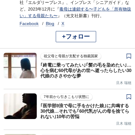
社『エルダリープレス』、インプレス「シニアガイド」な
ど。2023年12月に『
毒母は連鎖する〜子どもを「所有物扱
い」する母親たち〜
』（光文社新書）刊行。
Facebook
Blog
X
+フォロー
祖父母と母親が支配する独裁国家
｢終電に乗ってみたい｣｢髪の毛を染めたい｣…
心を病む60代母があの世へ逝ったらしたい30
代娘のささやかな夢
旦木 瑞穂
7年前から引きこもり状態に
｢医学部9浪で母に手をかけた娘｣に共鳴する
30代娘…それでも｢60代乳がんの母を捨てら
れない｣10年の苦悩
旦木 瑞穂