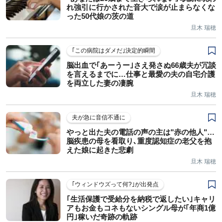
れ強引に行かされた音大で涙が止まらなくな
った50代娘の茨の道
旦木 瑞穂
｢この病院はダメだ｣決定的瞬間
脳出血で｢あーうー｣さえ発さぬ66歳夫が冗談
を言えるまでに…仕事と最愛の夫の自宅介護
を両立した妻の凄腕
旦木 瑞穂
夫が急に音信不通に
やっと出た夫の電話の声の主は"赤の他人"…
脳疾患の母を看取り､重度認知症の老父を抱
えた娘に起きた悲劇
旦木 瑞穂
｢ウィンドウズって何?｣が出発点
｢生活保護で受給分を納税で返したい｣キャリ
アもお金もコネもないシングル母が｢年商1億
円｣稼いだ奇跡の軌跡