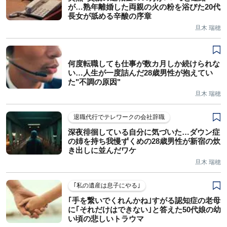
が…熟年離婚した両親の火の粉を浴びた20代
長女が舐める辛酸の序章
旦木 瑞穂
何度転職しても仕事が数カ月しか続けられな
い…人生が一度詰んだ28歳男性が抱えてい
た"不調の原因"
旦木 瑞穂
退職代行でテレワークの会社辞職
深夜徘徊している自分に気づいた…ダウン症
の姉を持ち我慢ずくめの28歳男性が新宿の炊
き出しに並んだワケ
旦木 瑞穂
｢私の遺産は息子にやる｣
｢手を繋いでくれんかね｣すがる認知症の老母
に｢それだけはできない｣と答えた50代娘の幼
い頃の悲しいトラウマ