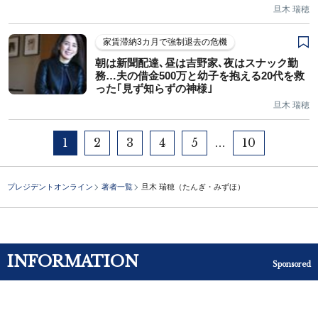
旦木 瑞穂
家賃滞納3カ月で強制退去の危機
朝は新聞配達､昼は吉野家､夜はスナック勤
務…夫の借金500万と幼子を抱える20代を救
った｢見ず知らずの神様｣
旦木 瑞穂
1
2
3
4
5
10
…
プレジデントオンライン
著者一覧
旦木 瑞穂（たんぎ・みずほ）
INFORMATION
Sponsored