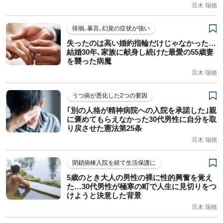
旦木 瑞穂
徘徊､暴言､幻覚の症状が強い
失ったのは高い婚約指輪だけじゃなかった…
結婚30年､家族に献身し続けた最愛の55歳妻
を襲った病魔
旦木 瑞穂
うつ病が悪化した2つの要因
｢別の人格が精神病院への入院を承諾した｣親
に褒めてもらえなかった30代男性に自分を取
り戻させた憲法第25条
旦木 瑞穂
閉鎖病棟入院を経て生活保護に
5歳のとき大人の男性の裸に性的興奮を覚え
た…30代男性が極寒の町で人生に見切りをつ
けようと決意した背景
旦木 瑞穂