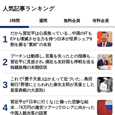
人気記事ランキング
1時間
週間
無料会員
有料会員
だから習近平は心底焦っている…中国のITも
EVも壊滅させる力を持つ日本が世界シェア8
割を握る"素材"の名前
プーチンは動揺し､言葉を失ったとの指摘も…
習近平に見放され､側近も友好国も停戦を迫る
独裁政権の末期症状
これで｢愛子天皇｣はかえって近づいた…島田
裕巳｢野望にとらわれた麻生太郎が見落とした
皇室典範の大原則｣
習近平が｢日本に行くな｣と煽った悲惨な結
末…｢8万円の激安ツアー｣でロシアに向かった
中国人観光客の誤算