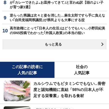
が｢カレーできたよ｡お皿持ってきて｣と言わぬ訳【頭のよい子
が育つ家3選】
逆らった県議は次々と姿を消した…麻生太郎ですら手に負えな
い｢自民党福岡県議団｣が県民よりも大事にする掟
高市政権にとって｢日本人の生活｣はどうでもいい…小野田紀美
のSNS投稿でわかった｢外国人政策｣の本当の狙い
もっと見る
この記事の読者に
社会の
人気の記事
人気記事
カルシウムでもビタミンCでもない...骨密
度と認知機能に直結「98%の日本人が不
足する栄養素」を取れる食材