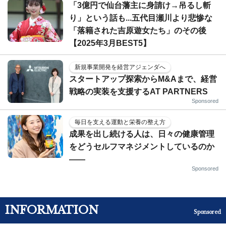
「3億円で仙台藩主に身請け→吊るし斬
り」という話も...五代目瀬川より悲惨な
「落籍された吉原遊女たち」のその後
【2025年3月BEST5】
新規事業開発を経営アジェンダへ
スタートアップ探索からM&Aまで、経営
戦略の実装を支援するAT PARTNERS
Sponsored
毎日を支える運動と栄養の整え方
成果を出し続ける人は、日々の健康管理
をどうセルフマネジメントしているのか
——
Sponsored
INFORMATION
Sponsored