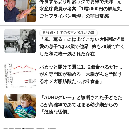
外食するより断然ラクでお得で美味...元
水産庁職員が考案「1尾2000円の鮮魚丸
ごとフライパン料理」の非日常感
看護婦としての名声と私生活の影
「風、薫る」には出てこない大関和の"最
愛の息子"は33歳で他界...娘も20歳で亡く
した和に唯一残された存在
パカッと開けて週に1、2個食べるだけ...
がん専門医が勧める「大腸がんを予防す
るオメガ脂肪酸たっぷり食品」
「ADHDグレー」と診断された子どもた
ちが高確率であてはまる幼少期からの
「危険な習慣」