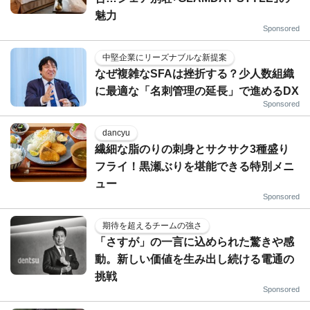
魅力
Sponsored
中堅企業にリーズナブルな新提案
なぜ複雑なSFAは挫折する？少人数組織
に最適な「名刺管理の延長」で進めるDX
Sponsored
dancyu
繊細な脂のりの刺身とサクサク3種盛り
フライ！黒瀬ぶりを堪能できる特別メニ
ュー
Sponsored
期待を超えるチームの強さ
「さすが」の一言に込められた驚きや感
動。新しい価値を生み出し続ける電通の
挑戦
Sponsored