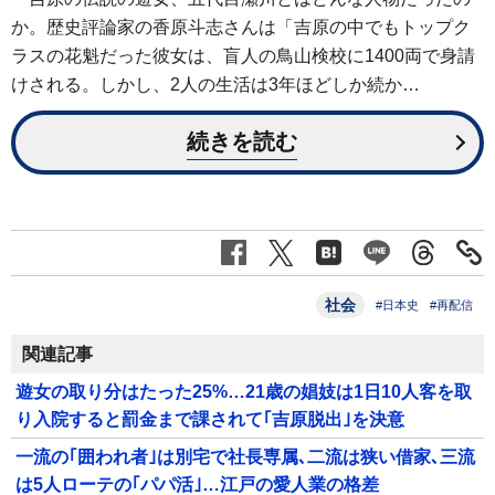
か。歴史評論家の香原斗志さんは「吉原の中でもトップク
ラスの花魁だった彼女は、盲人の鳥山検校に1400両で身請
けされる。しかし、2人の生活は3年ほどしか続か…
続きを読む
社会
#日本史
#再配信
関連記事
遊女の取り分はたった25%…21歳の娼妓は1日10人客を取
り入院すると罰金まで課されて｢吉原脱出｣を決意
一流の｢囲われ者｣は別宅で社長専属､二流は狭い借家､三流
は5人ローテの｢パパ活｣…江戸の愛人業の格差