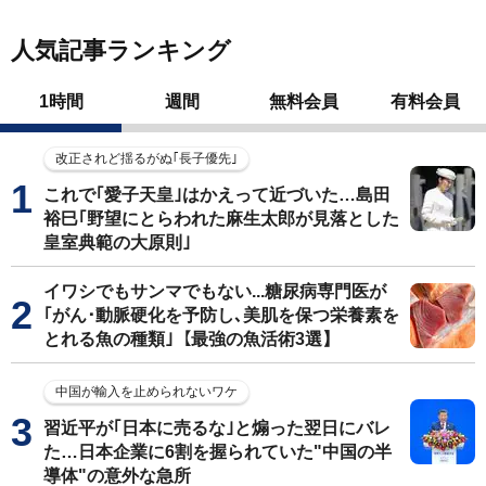
人気記事ランキング
1時間
週間
無料会員
有料会員
改正されど揺るがぬ｢長子優先｣
これで｢愛子天皇｣はかえって近づいた…島田
裕巳｢野望にとらわれた麻生太郎が見落とした
皇室典範の大原則｣
イワシでもサンマでもない...糖尿病専門医が
｢がん･動脈硬化を予防し､美肌を保つ栄養素を
とれる魚の種類｣【最強の魚活術3選】
中国が輸入を止められないワケ
習近平が｢日本に売るな｣と煽った翌日にバレ
た…日本企業に6割を握られていた"中国の半
導体"の意外な急所