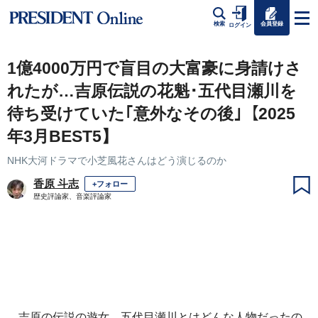
会員登録
検索
ログイン
1億4000万円で盲目の大富豪に身請けさ
れたが…吉原伝説の花魁･五代目瀬川を
待ち受けていた｢意外なその後｣【2025
年3月BEST5】
NHK大河ドラマで小芝風花さんはどう演じるのか
香原 斗志
+フォロー
歴史評論家、音楽評論家
吉原の伝説の遊女、五代目瀬川とはどんな人物だったの