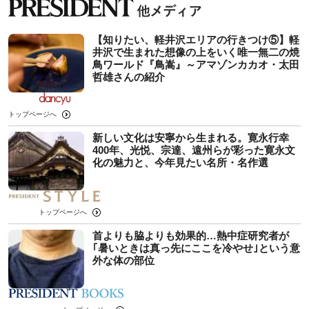
【知りたい、軽井沢エリアの行きつけ⑤】軽
井沢で生まれた想像の上をいく唯一無二の焼
鳥ワールド『鳥嵩』～アマゾンカカオ・太田
哲雄さんの紹介
トップページへ
新しい文化は安寧から生まれる。寛永行幸
400年、光悦、宗達、遠州らが彩った寛永文
化の魅力と、今年見たい名所・名作選
トップページへ
首よりも脇よりも効果的…熱中症研究者が
｢暑いときは真っ先にここを冷やせ｣という意
外な体の部位