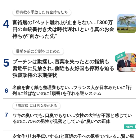
所有欲を手放したお金持ちたち
富裕層の｢ペット離れ｣が止まらない…｢300万
円の血統書付き犬は時代遅れ｣という真のお金
持ちが"向かった先"
選挙を前に分裂をはじめた
プーチンは動揺し､言葉を失ったとの指摘も…
習近平に見放され､側近も友好国も停戦を迫る
独裁政権の末期症状
名前を書く紙も整理券もない…フランス人が日本みたいに｢行
列｣に並ばないのに｢順番｣を守れる謎システム
｢清潔感｣には男女差がある
ワキの臭いでも､口臭でもない…女性の大半が不潔と感じてい
るのに､75%の男性が見落としている"臭い"の正体
夕食作り｢お手伝いする｣と直訴の子への返答でバレる…賢い親