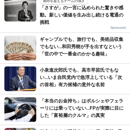
期待を超えるチームの強さ
「さすが」の一言に込められた驚きや感
動。新しい価値を生み出し続ける電通の
挑戦
Sponsored
ギャンブルでも、旅行でも、美術品収集
でもない...和田秀樹が手を出すなという
「世の中で一番金のかかる趣味」
小泉進次郎氏でも、高市早苗氏でもな
い...いま自民党内で急浮上している「次
の首相」有力候補の意外な名前
「本当のお金持ち」はポルシェやフェラ
ーリには乗っていない...FPが実際に目に
した「富裕層のクルマ」の真実