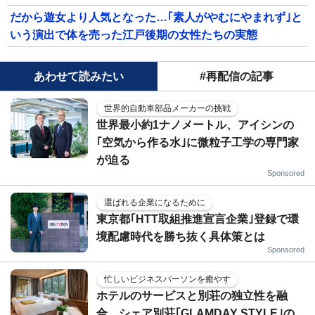
だから遊女より人気となった…｢素人がやむにやまれず｣と
いう演出で体を売った江戸後期の女性たちの実態
あわせて読みたい
#再配信の記事
世界的自動車部品メーカーの挑戦
世界最小約1ナノメートル、アイシンの
｢空気から作る水｣に微粒子工学の専門家
が迫る
Sponsored
選ばれる企業になるために
東京都｢HTT取組推進宣言企業｣登録で環
境配慮時代を勝ち抜く具体策とは
Sponsored
忙しいビジネスパーソンを癒やす
ホテルのサービスと別荘の独立性を融
合…シェア別荘｢GLAMDAY STYLE｣の