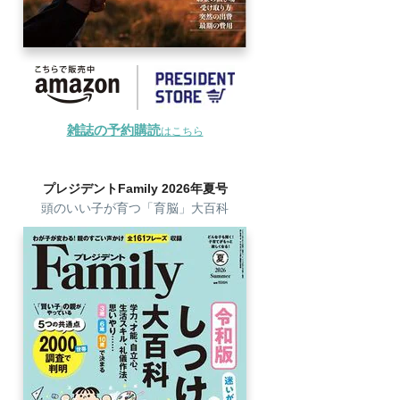
雑誌の予約購読
はこちら
プレジデントFamily 2026年夏号
頭のいい子が育つ「育脳」大百科