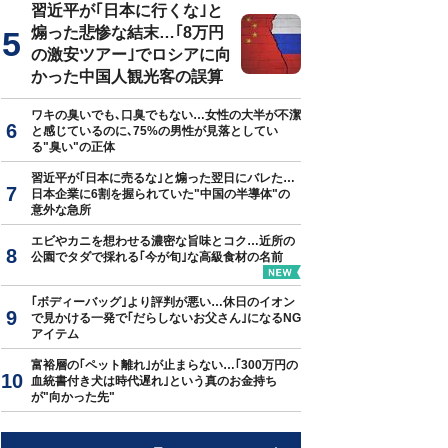
習近平が｢日本に行くな｣と
煽った悲惨な結末…｢8万円
の激安ツアー｣でロシアに向
かった中国人観光客の誤算
ワキの臭いでも､口臭でもない…女性の大半が不潔
と感じているのに､75%の男性が見落としてい
る"臭い"の正体
習近平が｢日本に売るな｣と煽った翌日にバレた…
日本企業に6割を握られていた"中国の半導体"の
意外な急所
エビやカニを想わせる濃密な旨味とコク…近所の
公園でタダで採れる｢今が旬｣な高級食材の名前
｢ボディーバッグ｣より評判が悪い…休日のイオン
で見かける一発で｢だらしないお父さん｣になるNG
アイテム
富裕層の｢ペット離れ｣が止まらない…｢300万円の
血統書付き犬は時代遅れ｣という真のお金持ち
が"向かった先"