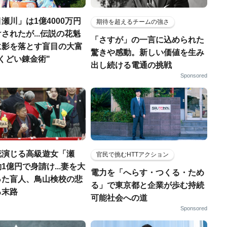
瀬川」は1億4000万円
期待を超えるチームの強さ
されたが...伝説の花魁
「さすが」の一言に込められた
に影を落とす盲目の大富
驚きや感動。新しい価値を生み
くどい錬金術"
出し続ける電通の挑戦
Sponsored
花演じる高級遊女「瀬
官民で挑むHTTアクション
1億円で身請け...妻を大
電力を「へらす・つくる・ため
った盲人、鳥山検校の悲
る」で東京都と企業が歩む持続
る末路
可能社会への道
Sponsored