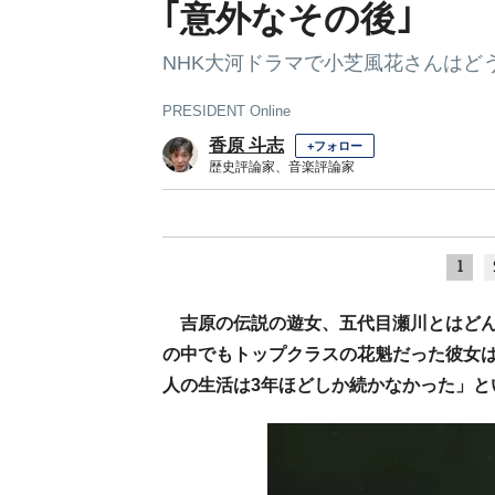
｢意外なその後｣
NHK大河ドラマで小芝風花さんはど
PRESIDENT Online
香原 斗志
+フォロー
歴史評論家、音楽評論家
1
吉原の伝説の遊女、五代目瀬川とはど
の中でもトップクラスの花魁だった彼女は
人の生活は3年ほどしか続かなかった」と