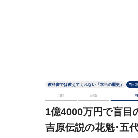
教科書では教えてくれない「本当の歴史」
#日
#64
#65
#
1億4000万円で盲
吉原伝説の花魁･五