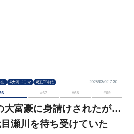
2025/03/02 7:30
本史
#大河ドラマ
#江戸時代
66
#67
#68
#69
目の大富豪に身請けされたが…
代目瀬川を待ち受けていた