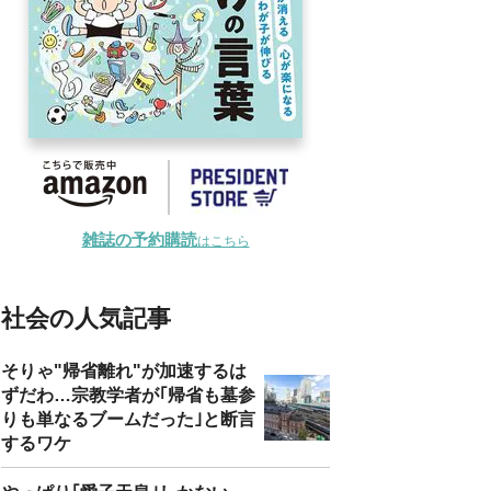
雑誌の予約購読
はこちら
社会の人気記事
そりゃ"帰省離れ"が加速するは
ずだわ…宗教学者が｢帰省も墓参
りも単なるブームだった｣と断言
するワケ