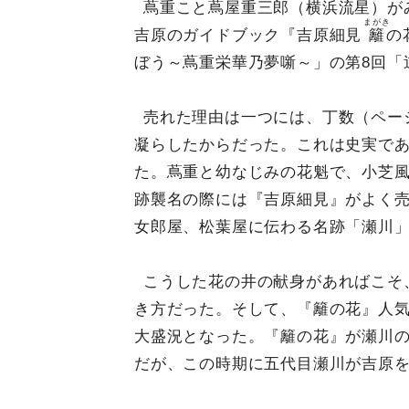
蔦重こと蔦屋重三郎（横浜流星）が
まがき
吉原のガイドブック『吉原細見
籬
の
ぼう～蔦重栄華乃夢噺～」の第8回「
売れた理由は一つには、丁数（ペー
凝らしたからだった。これは史実で
た。蔦重と幼なじみの花魁で、小芝
跡襲名の際には『吉原細見』がよく
女郎屋、松葉屋に伝わる名跡「瀬川
こうした花の井の献身があればこそ
き方だった。そして、『籬の花』人
大盛況となった。『籬の花』が瀬川
だが、この時期に五代目瀬川が吉原