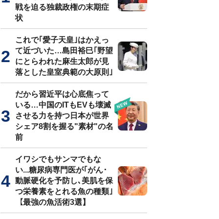
戦を迫る独裁政権の末期症
状
これで｢愛子天皇｣はかえっ
て近づいた…島田裕巳｢野望
にとらわれた麻生太郎が見
落とした皇室典範の大原則｣
だから習近平は心底焦って
いる…中国のITもEVも壊滅
させる力を持つ日本が世界
シェア8割を握る"素材"の名
前
イワシでもサンマでもな
い...糖尿病専門医が｢がん･
動脈硬化を予防し､美肌を保
つ栄養素をとれる魚の種類｣
【最強の魚活術3選】