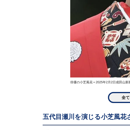
俳優の小芝風花＝2025年2月2日成田山
全て
五代目瀬川を演じる小芝風花