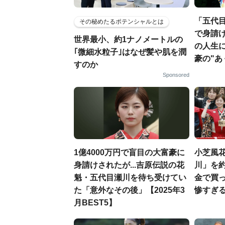
「五代目
その秘めたるポテンシャルとは
で身請け
世界最小、約1ナノメートルの
の人生
｢微細水粒子｣はなぜ髪や肌を潤
豪の"あ
すのか
Sponsored
1億4000万円で盲目の大富豪に
小芝風
身請けされたが...吉原伝説の花
川」を約
魁・五代目瀬川を待ち受けてい
金で買
た「意外なその後」【2025年3
惨すぎ
月BEST5】