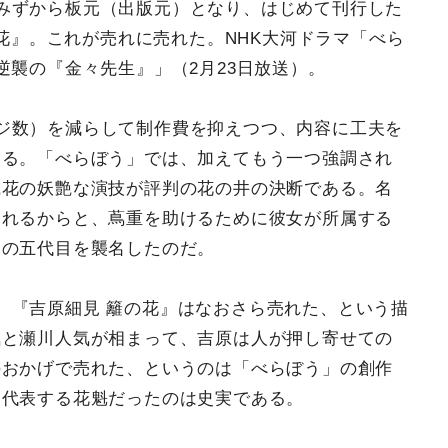
みずから板元（出版元）となり、はじめて刊行した
花』。これが売れに売れた。NHK大河ドラマ「べら
逆襲の『金々先生』」（2月23日放送）。
ジ数）を減らして制作費を抑えつつ、内容に工夫を
ある。「べらぼう」では、加えてもう一つ強調され
風花の妖艶な演技が評判の花の井の決断である。名
売れるからと、蔦重を助けるために彼女が所属する
」の五代目を襲名したのだ。
、『吉原細見 籬の花』はなおさら売れた、という描
気と瀬川人気が相まって、吉原は人が押し寄せての
のおかげで売れた、というのは「べらぼう」の創作
を代表する花魁だったのは史実である。