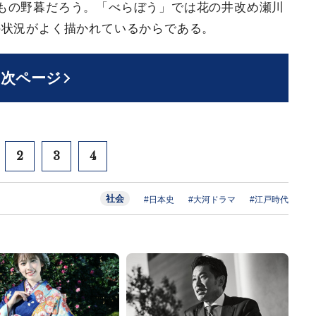
もの野暮だろう。「べらぼう」では花の井改め瀬川
の状況がよく描かれているからである。
次ページ
2
3
4
社会
#日本史
#大河ドラマ
#江戸時代