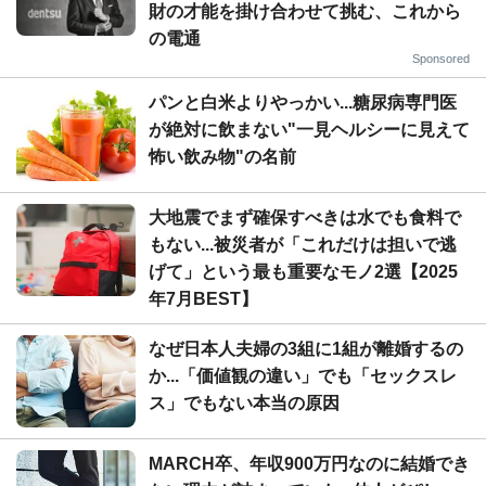
財の才能を掛け合わせて挑む、これから
の電通
Sponsored
パンと白米よりやっかい...糖尿病専門医
が絶対に飲まない"一見ヘルシーに見えて
怖い飲み物"の名前
大地震でまず確保すべきは水でも食料で
もない...被災者が「これだけは担いで逃
げて」という最も重要なモノ2選【2025
年7月BEST】
なぜ日本人夫婦の3組に1組が離婚するの
か...「価値観の違い」でも「セックスレ
ス」でもない本当の原因
MARCH卒、年収900万円なのに結婚でき