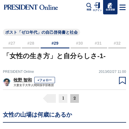
会員登録
検索
ログイン
ポスト「ゼロ年代」の自己啓発書と社会
#27
#28
#29
#30
#31
#32
「女性の生き方」と自分らしさ-1-
PRESIDENT Online
2013/02/27 11:00
牧野 智和
+フォロー
大妻女子大学人間関係学部教授
1
2
女性の山場は何歳にあるか