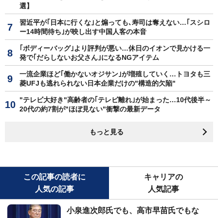
選】
習近平が｢日本に行くな｣と煽っても､寿司は奪えない…｢スシロ
ー14時間待ち｣が映し出す中国人客の本音
｢ボディーバッグ｣より評判が悪い…休日のイオンで見かける一
発で｢だらしないお父さん｣になるNGアイテム
一流企業ほど｢働かないオジサン｣が増殖していく…トヨタも三
菱UFJも逃れられない日本企業だけの"構造的欠陥"
"テレビ大好き"高齢者の｢テレビ離れ｣が始まった…10代後半～
20代の約7割が"ほぼ見ない"衝撃の最新データ
もっと見る
この記事の読者に
キャリアの
人気の記事
人気記事
小泉進次郎氏でも、高市早苗氏でもな