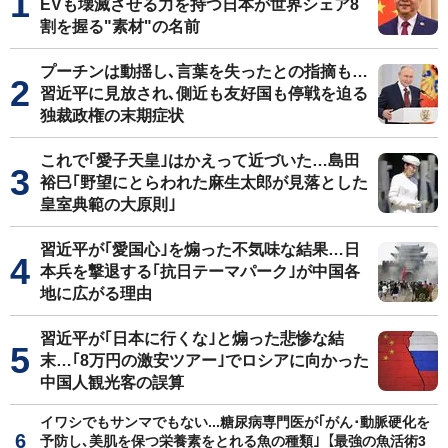
EVも壊滅させる力を持つ日本が世界シェア8
割を握る"素材"の名前
プーチンは動揺し､言葉を失ったとの指摘も…
習近平に見放され､側近も友好国も停戦を迫る
独裁政権の末期症状
これで｢愛子天皇｣はかえって近づいた…島田
裕巳｢野望にとらわれた麻生太郎が見落とした
皇室典範の大原則｣
習近平が｢愛国心｣を煽った不気味な結果…日
本兵を撃退する｢抗日テーマパーク｣が中国各
地に広がる理由
習近平が｢日本に行くな｣と煽った悲惨な結
末…｢8万円の激安ツアー｣でロシアに向かった
中国人観光客の誤算
イワシでもサンマでもない...糖尿病専門医が｢がん･動脈硬化を
予防し､美肌を保つ栄養素をとれる魚の種類｣【最強の魚活術3