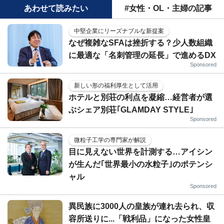
あわせて読みたい
#女性・OL・主婦の記事
中堅企業にリーズナブルな新提案
なぜ複雑なSFAは挫折する？少人数組織
に最適な「名刺管理の延長」で進めるDX
Sponsored
新しい形の福利厚生として活用
ホテルと別荘の利点を凝縮…経営者が選
ぶシェア別荘｢GLAMDAY STYLE｣
Sponsored
微粒子工学の専門家が解説
目に見えない世界を計測する…アイシン
が生んだ｢世界最小の水粒子｣のポテンシ
ャル
Sponsored
異民族に3000人の皇族が連れ去られ、収
容所送りに...「戦利品」になった女性皇