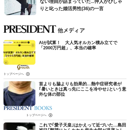
ない理由が詰まっていた...仲人がぴしゃ
りと叱った婚活男性(36)の一言
AIが試算！ 大人気オルカン積み立てで
「2000万円超」、本当の確率
トップページへ
首よりも脇よりも効果的…熱中症研究者が
｢暑いときは真っ先にここを冷やせ｣という意
外な体の部位
トップページへ
これで｢愛子天皇｣はかえって近づいた…島田