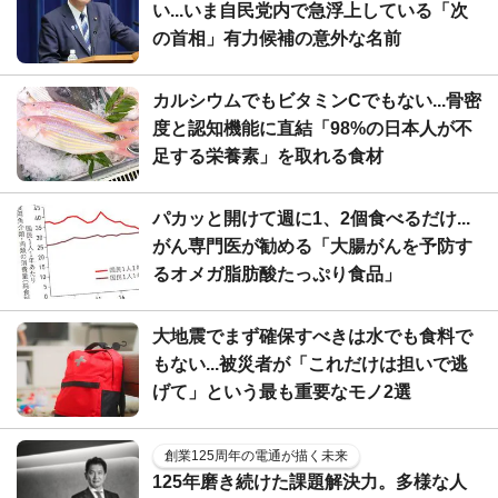
い...いま自民党内で急浮上している「次
の首相」有力候補の意外な名前
カルシウムでもビタミンCでもない...骨密
度と認知機能に直結「98%の日本人が不
足する栄養素」を取れる食材
パカッと開けて週に1、2個食べるだけ...
がん専門医が勧める「大腸がんを予防す
るオメガ脂肪酸たっぷり食品」
大地震でまず確保すべきは水でも食料で
もない...被災者が「これだけは担いで逃
げて」という最も重要なモノ2選
創業125周年の電通が描く未来
125年磨き続けた課題解決力。多様な人