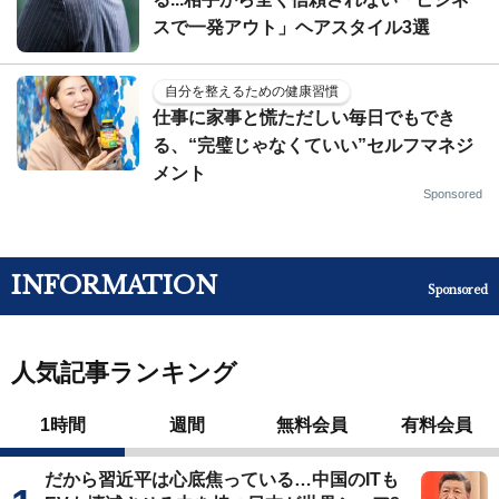
スで一発アウト」ヘアスタイル3選
自分を整えるための健康習慣
仕事に家事と慌ただしい毎日でもでき
る、“完璧じゃなくていい”セルフマネジ
メント
Sponsored
INFORMATION
Sponsored
人気記事ランキング
1時間
週間
無料会員
有料会員
だから習近平は心底焦っている…中国のITも