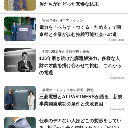
族たちがたどった悲惨な結末
官民で挑むHTTアクション
電力を「へらす・つくる・ためる」で東
京都と企業が歩む持続可能社会への道
Sponsored
創業125周年の電通が描く未来
125年磨き続けた課題解決力。多様な人
財の才能を掛け合わせて挑む、これから
の電通
Sponsored
事業ポートフォリオの変革に挑戦
三菱電機とAT PARTNERSが語る、新規
事業開発成功の条件と失敗要因
Sponsored
仕事のデキない人ほどこの髪形をしてい
る...相手から全く信頼されない「ビジネ