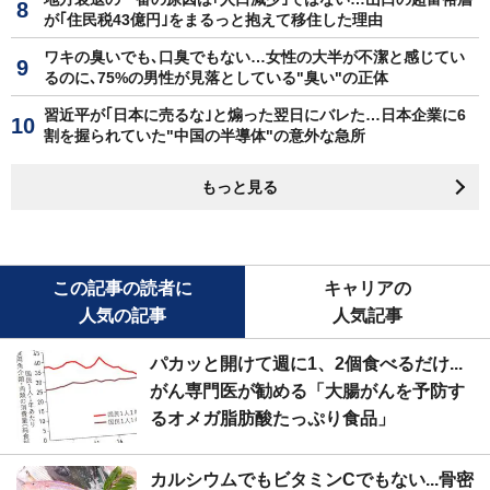
が｢住民税43億円｣をまるっと抱えて移住した理由
ワキの臭いでも､口臭でもない…女性の大半が不潔と感じてい
るのに､75%の男性が見落としている"臭い"の正体
習近平が｢日本に売るな｣と煽った翌日にバレた…日本企業に6
割を握られていた"中国の半導体"の意外な急所
もっと見る
この記事の読者に
キャリアの
人気の記事
人気記事
パカッと開けて週に1、2個食べるだけ...
がん専門医が勧める「大腸がんを予防す
るオメガ脂肪酸たっぷり食品」
カルシウムでもビタミンCでもない...骨密