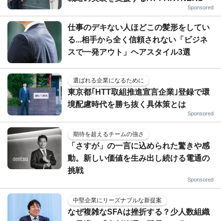
Sponsored
仕事のデキない人ほどこの髪形をしてい
る...相手から全く信頼されない「ビジネ
スで一発アウト」ヘアスタイル3選
選ばれる企業になるために
東京都｢HTT取組推進宣言企業｣登録で環
境配慮時代を勝ち抜く具体策とは
Sponsored
期待を超えるチームの強さ
「さすが」の一言に込められた驚きや感
動。新しい価値を生み出し続ける電通の
挑戦
Sponsored
中堅企業にリーズナブルな新提案
なぜ複雑なSFAは挫折する？少人数組織