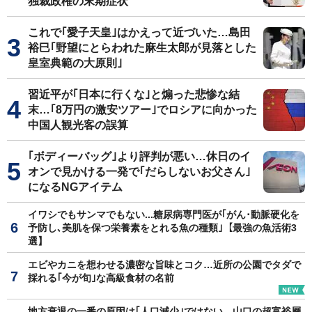
独裁政権の末期症状
これで｢愛子天皇｣はかえって近づいた…島田
裕巳｢野望にとらわれた麻生太郎が見落とした
皇室典範の大原則｣
習近平が｢日本に行くな｣と煽った悲惨な結
末…｢8万円の激安ツアー｣でロシアに向かった
中国人観光客の誤算
｢ボディーバッグ｣より評判が悪い…休日のイ
オンで見かける一発で｢だらしないお父さん｣
になるNGアイテム
イワシでもサンマでもない...糖尿病専門医が｢がん･動脈硬化を
予防し､美肌を保つ栄養素をとれる魚の種類｣【最強の魚活術3
選】
エビやカニを想わせる濃密な旨味とコク…近所の公園でタダで
採れる｢今が旬｣な高級食材の名前
地方衰退の一番の原因は｢人口減少｣ではない…山口の超富裕層