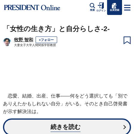
会員登録
検索
ログイン
「女性の生き方」と自分らしさ-2-
牧野 智和
+フォロー
大妻女子大学人間関係学部教授
恋愛、結婚、出産、仕事――何をどう選択しても「別で
ありえたかもしれない自分」がいる。そのとき自己啓発書
が示す解決法は。
続きを読む