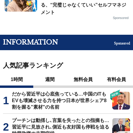
る、“完璧じゃなくていい”セルフマネジ
メント
Sponsored
INFORMATION
Sponsored
人気記事ランキング
1時間
週間
無料会員
有料会員
だから習近平は心底焦っている…中国のITも
EVも壊滅させる力を持つ日本が世界シェア8
割を握る"素材"の名前
プーチンは動揺し､言葉を失ったとの指摘も…
習近平に見放され､側近も友好国も停戦を迫る