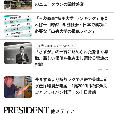
のニュータウンの栄枯盛衰
「三菱商事"採用大学"ランキング」を見
れば一目瞭然...学歴社会・日本で成功に
必要な「出身大学の最低ライン」
期待を超えるチームの強さ
「さすが」の一言に込められた驚きや感
動。新しい価値を生み出し続ける電通の
挑戦
Sponsored
外食するより断然ラクでお得で美味...元
水産庁職員が考案「1尾2000円の鮮魚丸
ごとフライパン料理」の非日常感