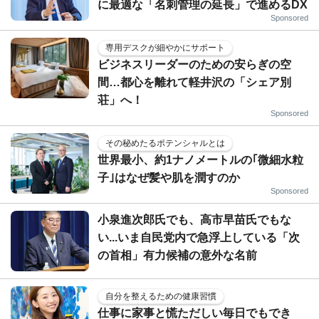
に最適な「名刺管理の延長」で進めるDX
Sponsored
専用デスクが細やかにサポート
ビジネスリーダーのための安らぎの空
間…都心を離れて軽井沢の「シェア別
荘」へ！
Sponsored
その秘めたるポテンシャルとは
世界最小、約1ナノメートルの｢微細水粒
子｣はなぜ髪や肌を潤すのか
Sponsored
小泉進次郎氏でも、高市早苗氏でもな
い...いま自民党内で急浮上している「次
の首相」有力候補の意外な名前
自分を整えるための健康習慣
仕事に家事と慌ただしい毎日でもでき