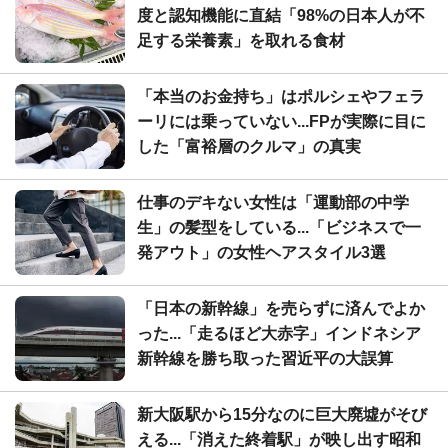
度と認知機能に直結「98%の日本人が不
足する栄養素」を取れる食材
「本当のお金持ち」はポルシェやフェラ
ーリには乗っていない...FPが実際に目に
した「富裕層のクルマ」の真実
仕事のデキない女性は「運動部の中学
生」の髪型をしている...「ビジネスで一
発アウト」の女性ヘアスタイル3選
「日本の新幹線」を売らずに済んでよか
った...「走るほど大赤字」インドネシア
新幹線を勝ち取った習近平の大誤算
新大阪駅から15分なのに巨大廃墟がそび
える...「消えた終着駅」が映し出す昭和