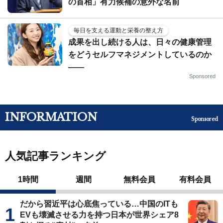
の首相」有力候補の意外な名前
毎日を支える運動と栄養の整え方
成果を出し続ける人は、日々の健康管理
をどうセルフマネジメントしているのか
——
Sponsored
INFORMATION
Sponsored
人気記事ランキング
1時間
週間
無料会員
有料会員
だから習近平は心底焦っている…中国のITも
EVも壊滅させる力を持つ日本が世界シェア8