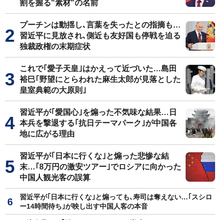
割を握る"素材"の名前
プーチンは動揺し､言葉を失ったとの指摘も…
習近平に見放され､側近も友好国も停戦を迫る
独裁政権の末期症状
これで｢愛子天皇｣はかえって近づいた…島田
裕巳｢野望にとらわれた麻生太郎が見落とした
皇室典範の大原則｣
習近平が｢愛国心｣を煽った不気味な結果…日
本兵を撃退する｢抗日テーマパーク｣が中国各
地に広がる理由
習近平が｢日本に行くな｣と煽った悲惨な結
末…｢8万円の激安ツアー｣でロシアに向かった
中国人観光客の誤算
習近平が｢日本に行くな｣と煽っても､寿司は奪えない…｢スシロ
ー14時間待ち｣が映し出す中国人客の本音