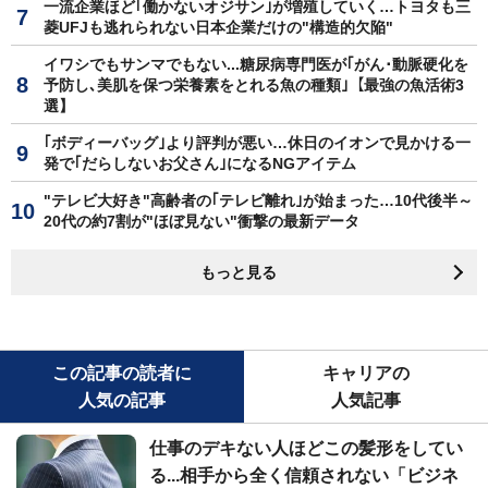
一流企業ほど｢働かないオジサン｣が増殖していく…トヨタも三
菱UFJも逃れられない日本企業だけの"構造的欠陥"
イワシでもサンマでもない...糖尿病専門医が｢がん･動脈硬化を
予防し､美肌を保つ栄養素をとれる魚の種類｣【最強の魚活術3
選】
｢ボディーバッグ｣より評判が悪い…休日のイオンで見かける一
発で｢だらしないお父さん｣になるNGアイテム
"テレビ大好き"高齢者の｢テレビ離れ｣が始まった…10代後半～
20代の約7割が"ほぼ見ない"衝撃の最新データ
もっと見る
この記事の読者に
キャリアの
人気の記事
人気記事
仕事のデキない人ほどこの髪形をしてい
る...相手から全く信頼されない「ビジネ