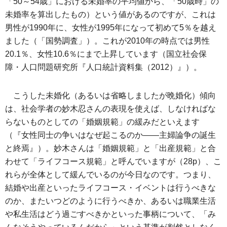
「50～54歳」における未婚率の平均値から、「50歳時」の
未婚率を算出したもの）という値があるのですが、これは
男性が1990年に、女性が1995年になって初めて5％を越え
ました（「国勢調査」）。これが2010年の時点では男性
20.1％、女性10.6％にまで上昇しています（国立社会保
障・人口問題研究所『人口統計資料集（2012）』）。
こうした未婚化（あるいは省略しましたが晩婚化）傾向
は、社会学者の妙木忍さんの表現を使えば、しなければな
らないものとしての「婚姻規範」の緩みだといえます
（『女性同士の争いはなぜ起こるのか――主婦論争の誕生
と終焉』）。妙木さんは「婚姻規範」と「出産規範」と合
わせて「ライフコース規範」と呼んでいますが（28p）、こ
れらが全体として緩んでいるのが今日なのです。つまり、
結婚や出産といったライフコース・イベントは行うべきな
のか、またいつどのように行うべきか、あるいは職業生活
や私生活はどう過ごすべきかといった事柄について、「み