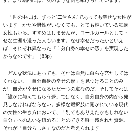
す。より端的には、次のような例も挙げられています。
「世の中には、ずっと“二号さん”であっても幸せな女性が
います。かたや男性がいなくても、とても輝いている独身
女性もいる。すすめはしませんが、コールガールとして幸
せな生涯を送った人もいます。なぜ幸せだったかといえ
ば、それぞれ異なった『自分自身の幸せの形』を実現した
からなのです」（83p）
どんな状況にあっても、それは自然に自らを充たしては
くれない。「自分自身の幸せの形」を見つけることのみ
が、自分が幸せになるただ一つの道なのだ。そしてそれは
「誰かに与えてもらう夢」ではなく、自分自身の内から発
見しなければならない。多様な選択肢に開かれている現代
の女性の生き方において、「別でもありえたかもしれない
自分」への思いを鎮めることのできる唯一残された資源、
それが「自分らしさ」なのだと考えられます。