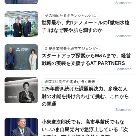
Sponsored
その秘めたるポテンシャルとは
世界最小、約1ナノメートルの｢微細水粒
子｣はなぜ髪や肌を潤すのか
Sponsored
新規事業開発を経営アジェンダへ
スタートアップ探索からM&Aまで、経営
戦略の実装を支援するAT PARTNERS
Sponsored
創業125周年の電通が描く未来
125年磨き続けた課題解決力。多様な人
財の才能を掛け合わせて挑む、これから
の電通
Sponsored
小泉進次郎氏でも、高市早苗氏でもな
い...いま自民党内で急浮上している「次