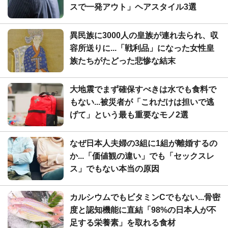
スで一発アウト」ヘアスタイル3選
異民族に3000人の皇族が連れ去られ、収
容所送りに...「戦利品」になった女性皇
族たちがたどった悲惨な結末
大地震でまず確保すべきは水でも食料で
もない...被災者が「これだけは担いで逃
げて」という最も重要なモノ2選
なぜ日本人夫婦の3組に1組が離婚するの
か...「価値観の違い」でも「セックスレ
ス」でもない本当の原因
カルシウムでもビタミンCでもない...骨密
度と認知機能に直結「98%の日本人が不
足する栄養素」を取れる食材