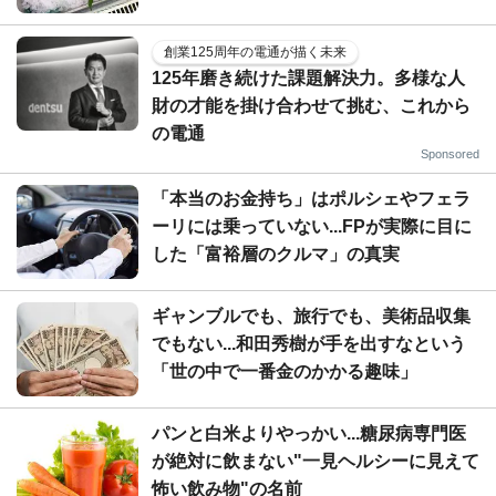
創業125周年の電通が描く未来
125年磨き続けた課題解決力。多様な人
財の才能を掛け合わせて挑む、これから
の電通
Sponsored
「本当のお金持ち」はポルシェやフェラ
ーリには乗っていない...FPが実際に目に
した「富裕層のクルマ」の真実
ギャンブルでも、旅行でも、美術品収集
でもない...和田秀樹が手を出すなという
「世の中で一番金のかかる趣味」
パンと白米よりやっかい...糖尿病専門医
が絶対に飲まない"一見ヘルシーに見えて
怖い飲み物"の名前