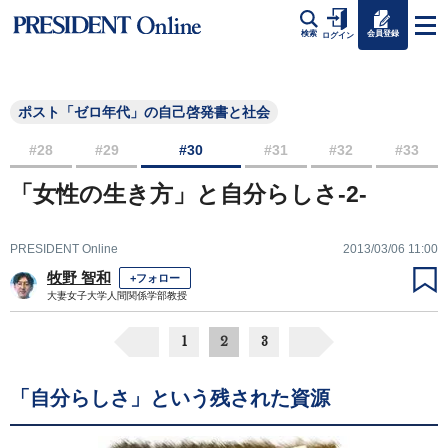
会員登録
検索
ログイン
ポスト「ゼロ年代」の自己啓発書と社会
#28
#29
#30
#31
#32
#33
「女性の生き方」と自分らしさ-2-
PRESIDENT Online
2013/03/06 11:00
牧野 智和
+フォロー
大妻女子大学人間関係学部教授
1
2
3
「自分らしさ」という残された資源