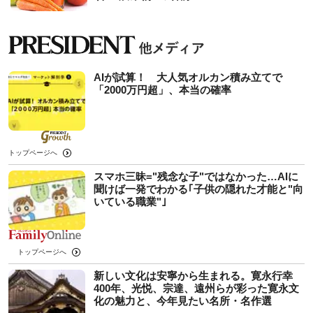
AIが試算！ 大人気オルカン積み立てで
「2000万円超」、本当の確率
トップページへ
スマホ三昧="残念な子"ではなかった…AIに
聞けば一発でわかる｢子供の隠れた才能と"向
いている職業"｣
トップページへ
新しい文化は安寧から生まれる。寛永行幸
400年、光悦、宗達、遠州らが彩った寛永文
化の魅力と、今年見たい名所・名作選