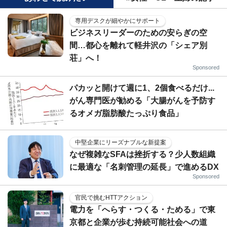
専用デスクが細やかにサポート
ビジネスリーダーのための安らぎの空
間…都心を離れて軽井沢の「シェア別
荘」へ！
Sponsored
パカッと開けて週に1、2個食べるだけ...
がん専門医が勧める「大腸がんを予防す
るオメガ脂肪酸たっぷり食品」
中堅企業にリーズナブルな新提案
なぜ複雑なSFAは挫折する？少人数組織
に最適な「名刺管理の延長」で進めるDX
Sponsored
官民で挑むHTTアクション
電力を「へらす・つくる・ためる」で東
京都と企業が歩む持続可能社会への道