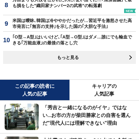
も損をした"織田家ナンバー2の武将"の転落劇
米国は曖昧､韓国は冷ややかだったが…習近平を激怒させた高
市発言に｢無言の支持｣を示した国の｢大胆な手法｣
｢O型→A型｣はいいけど､｢A型→O型｣はダメ…誰にでも輸血で
きる｢万能血液｣の最後の落とし穴
もっと見る
この記事の読者に
キャリアの
人気の記事
人気記事
「秀吉と一緒になるのがイヤ」ではな
い...お市の方が柴田勝家との自害を選ん
だ"現代人には理解できない"理由