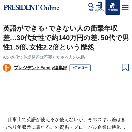
会員登録
検索
ログイン
英語ができる･できない人の衝撃年収
差…30代女性で約140万円の差､50代で男
性1.5倍､女性2.2倍という歴然
AIの進化で英語習得は不要とサボる人の末路
プレジデントFamily編集部
+フォロー
仕事上で英語が使えるか使えないか。そのスキル差はき
っちり年収差に表れる。外資系・グローバル企業に特化し