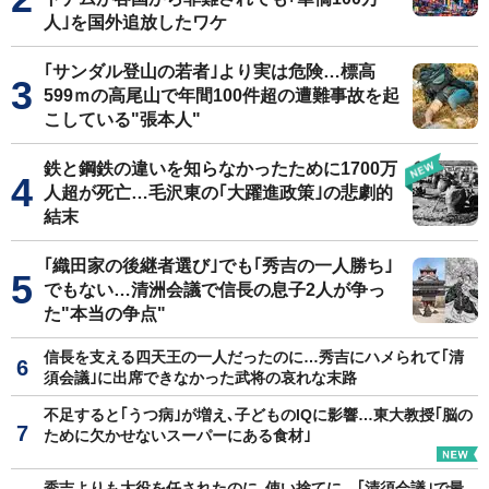
人｣を国外追放したワケ
｢サンダル登山の若者｣より実は危険…標高
599ｍの高尾山で年間100件超の遭難事故を起
こしている"張本人"
鉄と鋼鉄の違いを知らなかったために1700万
人超が死亡…毛沢東の｢大躍進政策｣の悲劇的
結末
｢織田家の後継者選び｣でも｢秀吉の一人勝ち｣
でもない…清洲会議で信長の息子2人が争っ
た"本当の争点"
信長を支える四天王の一人だったのに…秀吉にハメられて｢清
須会議｣に出席できなかった武将の哀れな末路
不足すると｢うつ病｣が増え､子どものIQに影響…東大教授｢脳の
ために欠かせないスーパーにある食材｣
秀吉よりも大役を任されたのに､使い捨てに…｢清須会議｣で最