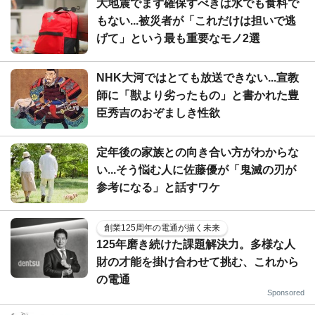
大地震でまず確保すべきは水でも食料で
もない...被災者が「これだけは担いで逃
げて」という最も重要なモノ2選
NHK大河ではとても放送できない...宣教
師に「獣より劣ったもの」と書かれた豊
臣秀吉のおぞましき性欲
定年後の家族との向き合い方がわからな
い...そう悩む人に佐藤優が「鬼滅の刃が
参考になる」と話すワケ
創業125周年の電通が描く未来
125年磨き続けた課題解決力。多様な人
財の才能を掛け合わせて挑む、これから
の電通
Sponsored