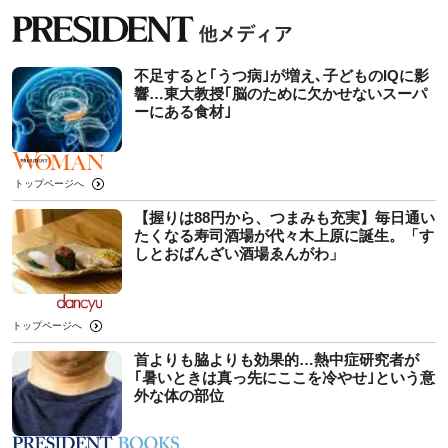
不足すると｢うつ病｣が増え､子どものIQに影
響…東大教授｢脳のために欠かせないスーパ
ーにある食材｣
トップページへ
【握りは88円から、つまみも充実】毎日通い
たくなる寿司酒場が代々木上原に誕生。「す
しとおばんざい酒場ゑんがわ」
トップページへ
首よりも脇よりも効果的…熱中症研究者が
｢暑いときは真っ先にここを冷やせ｣という意
外な体の部位