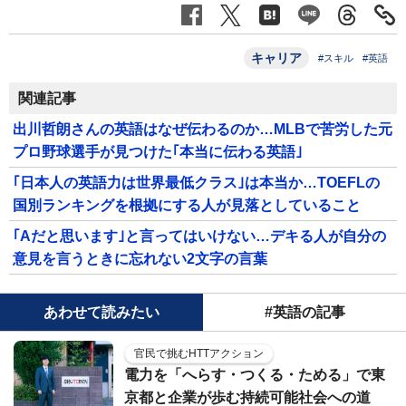
キャリア
#スキル
#英語
関連記事
出川哲朗さんの英語はなぜ伝わるのか…MLBで苦労した元
プロ野球選手が見つけた｢本当に伝わる英語｣
｢日本人の英語力は世界最低クラス｣は本当か…TOEFLの
国別ランキングを根拠にする人が見落としていること
｢Aだと思います｣と言ってはいけない…デキる人が自分の
意見を言うときに忘れない2文字の言葉
あわせて読みたい
#英語の記事
官民で挑むHTTアクション
電力を「へらす・つくる・ためる」で東
京都と企業が歩む持続可能社会への道