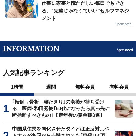
仕事に家事と慌ただしい毎日でもでき
る、“完璧じゃなくていい”セルフマネジ
メント
Sponsored
INFORMATION
Sponsored
人気記事ランキング
1時間
週間
無料会員
有料会員
｢転倒→骨折→寝たきり｣の老後が待ち受け
る…医師･和田秀樹｢60代になったら真っ先に
断捨離すべきもの｣【定年後の黄金期3選】
中国系住民を同化させたタイとは正反対…ベ
トナムが各国から非難されても｢華僑100万