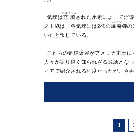
じゅうてん
気球は
充填
された水素によって浮
しょうい
スト紙は、各気球には2発の
焼夷
弾の
いたと報じている。
これらの気球爆弾がアメリカ本土に
人々が語り継ぐ知られざる逸話とな
ィアで紹介される程度だったが、今
1