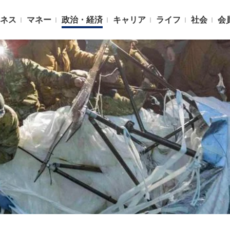
ネス
マネー
政治・経済
キャリア
ライフ
社会
会