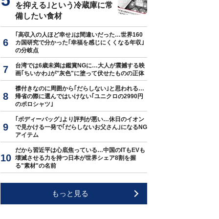
を抑える｣という冷蔵庫に常
備したい食材
｢高収入の人ほど幸せ｣は間違いだった…世界160
カ国研究で分かった｢幸福を感じにくくなる年収｣
の分岐点
台湾では6歳未満は鑑賞NGに…大人が震撼する映
画｢ちいかわ｣が"灰色"に塗って伏せたものの正体
襟付きなのに周囲から｢だらしない｣と思われる…
帰省の際に選んではいけない｢ユニクロの2990円
のポロシャツ｣
｢ボディーバッグ｣より評判が悪い…休日のイオン
で見かける一発で｢だらしないお父さん｣になるNG
アイテム
だから習近平は心底焦っている…中国のITもEVも
壊滅させる力を持つ日本が世界シェア8割を握
る"素材"の名前
もっと見る