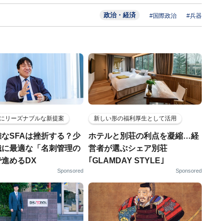
政治・経済
#国際政治
#兵器
にリーズナブルな新提案
新しい形の福利厚生として活用
なSFAは挫折する？少
ホテルと別荘の利点を凝縮…経
織に最適な「名刺管理の
営者が選ぶシェア別荘
進めるDX
｢GLAMDAY STYLE｣
Sponsored
Sponsored