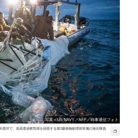
写真＝US NAVY／AFP／時事通信フォト
沖の大西洋で、高高度偵察気球を回収する第2爆発物処理班所属の海兵隊員