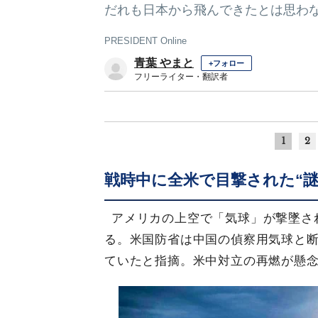
だれも日本から飛んできたとは思わ
PRESIDENT Online
青葉 やまと
+フォロー
フリーライター・翻訳者
1
2
戦時中に全米で目撃された“謎
アメリカの上空で「気球」が撃墜さ
る。米国防省は中国の偵察用気球と
ていたと指摘。米中対立の再燃が懸