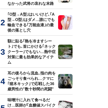
なかった武将の哀れな末路
｢O型→A型｣はいいけど､｢A
型→O型｣はダメ…誰にでも
輸血できる｢万能血液｣の最
後の落とし穴
額に貼る｢熱を冷ますシー
ト｣でも､首にかける｢ネック
クーラー｣でもない…熱中症
対策に最も効果的なアイテ
ム
耳の後ろから流血､指の肉を
ごっそり食べられ…クマに
｢猪木キック｣で応戦した36
歳男性の"数十秒間の死闘"
味噌汁に入れて食べるだ
け…医師が｢血糖値スパイク