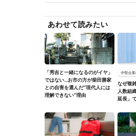
あわせて読みたい
「秀吉と一緒になるのがイヤ」
中堅企業
ではない...お市の方が柴田勝家
なぜ複雑
との自害を選んだ"現代人には
人数組
理解できない"理由
延長」で