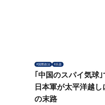
#国際政治
#兵器
｢中国のスパイ気球
日本軍が太平洋越し
の末路