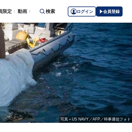
員限定
動画
検索
ログイン
会員登録
写真＝US NAVY／AFP／時事通信フォト