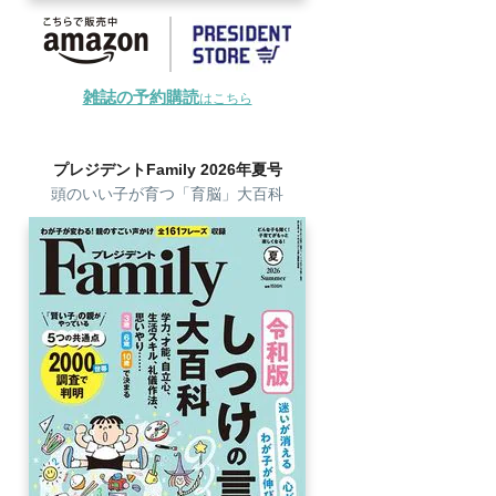
雑誌の予約購読
はこちら
プレジデントFamily 2026年夏号
頭のいい子が育つ「育脳」大百科