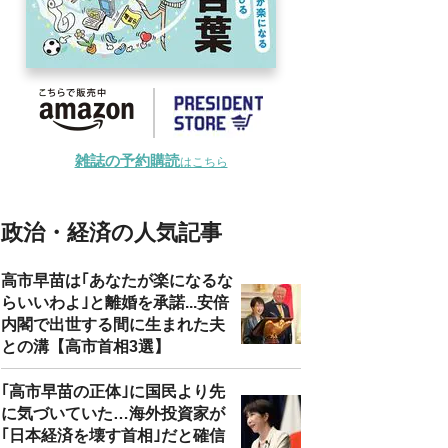
雑誌の予約購読
はこちら
政治・経済の人気記事
高市早苗は｢あなたが楽になるな
らいいわよ｣と離婚を承諾...安倍
内閣で出世する間に生まれた夫
との溝【高市首相3選】
｢高市早苗の正体｣に国民より先
に気づいていた…海外投資家が
｢日本経済を壊す首相｣だと確信