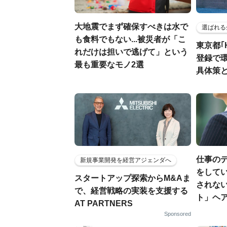
大地震でまず確保すべきは水で
選ばれる
も食料でもない...被災者が「こ
東京都｢
れだけは担いで逃げて」という
登録で
最も重要なモノ2選
具体策
仕事の
新規事業開発を経営アジェンダへ
をしてい
スタートアップ探索からM&Aま
されな
で、経営戦略の実装を支援する
ト」ヘ
AT PARTNERS
Sponsored