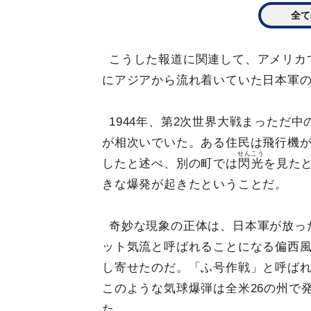
全て
こうした報道に関連して、アメリカ
にアジアから流れ着いていた日本軍
1944年、第2次世界大戦まっただ
が相次いでいた。ある住民は飛行機
せんこう
したと述べ、別の町では
閃光
を見た
きな爆発が起きたということだ。
奇妙な現象の正体は、日本軍が放っ
ット気流と呼ばれることになる偏西
し寄せたのだ。「ふ号作戦」と呼ばれ
このような気球爆弾は全米26の州で
た。