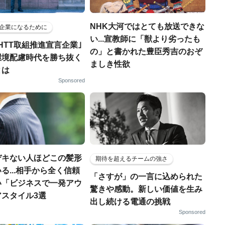
NHK大河ではとても放送できな
企業になるために
い...宣教師に「獣より劣ったも
HTT取組推進宣言企業｣
の」と書かれた豊臣秀吉のおぞ
環境配慮時代を勝ち抜く
ましき性欲
とは
Sponsored
デキない人ほどこの髪形
期待を超えるチームの強さ
る...相手から全く信頼
「さすが」の一言に込められた
い「ビジネスで一発アウ
驚きや感動。新しい価値を生み
アスタイル3選
出し続ける電通の挑戦
Sponsored