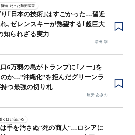
お荷物｣だった防衛産業
り｢日本の技術｣はすごかった…習近
れ､ゼレンスキーが熱望する｢超巨大
の知られざる実力
増田 剛
口6万弱の島がトランプに｢ノー｣を
のか…"沖縄化"を拒んだグリーンラ
が持つ最強の切り札
座安 あきの
引くほど儲かる
は手を汚さぬ"死の商人"…ロシアに