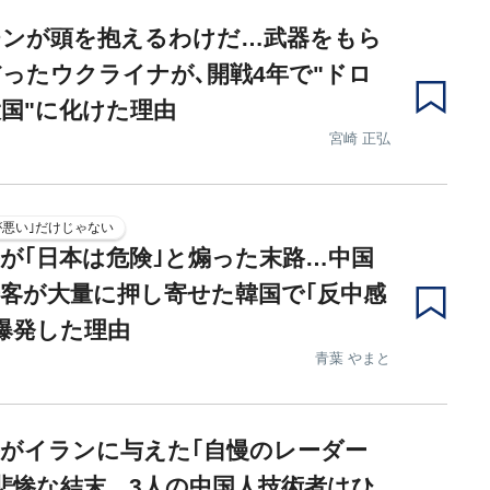
チンが頭を抱えるわけだ…武器をもら
ったウクライナが､開戦4年で"ドロ
国"に化けた理由
宮崎 正弘
が悪い｣だけじゃない
が｢日本は危険｣と煽った末路…中国
客が大量に押し寄せた韓国で｢反中感
爆発した理由
青葉 やまと
がイランに与えた｢自慢のレーダー
悲惨な結末…3人の中国人技術者はひ