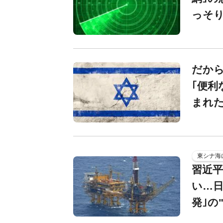
っそ
だか
｢便利
まれ
東シナ海
習近平
い…日
発｣の