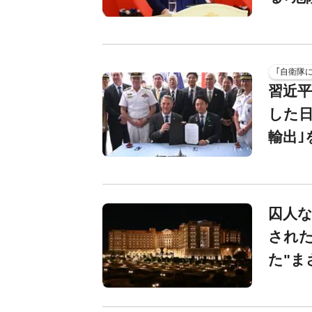
｢自衛隊
習近平
した日
輸出｣
囚人
され
た"ま