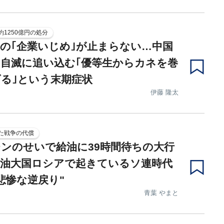
約1250億円の処分
の｢企業いじめ｣が止まらない…中国
自滅に追い込む｢優等生からカネを巻
る｣という末期症状
伊藤 隆太
た戦争の代償
ンのせいで給油に39時間待ちの大行
産油大国ロシアで起きているソ連時代
悲惨な逆戻り"
青葉 やまと