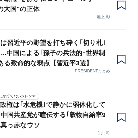
の大国"の正体
池上 彰
は習近平の野望を打ち砕く｢切り札｣
...中国による｢孫子の兵法的･世界制
ある致命的な弱点【習近平3選】
PRESIDENTまとめ
しか打てないジレンマ
政権は｢水危機｣で静かに弱体化して
中国共産党が喧伝する｢穀物自給率9
の真っ赤なウソ
白川 司