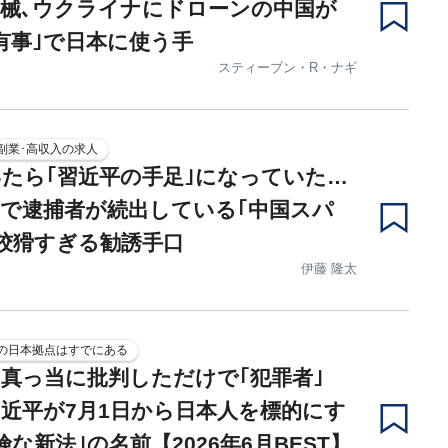
械､ウクライナにドローンの中国が
有事｣で日本に使う手
スティーブン・R・ナギ
副業･高収入の求人
たら｢習近平の手足｣になっていた…
で逮捕者が続出している｢中国スパ
狡猾すぎる勧誘手口
伊藤 隆太
の日本拠点はすでにある
真っ当に批判しただけで｢犯罪者｣
近平が7月1日から日本人を標的にす
険な新法｣の名前【2026年6月BEST】