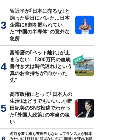
習近平が｢日本に売るな｣と
煽った翌日にバレた…日本
企業に6割を握られてい
た"中国の半導体"の意外な
急所
富裕層の｢ペット離れ｣が止
まらない…｢300万円の血統
書付き犬は時代遅れ｣という
真のお金持ちが"向かった
先"
高市政権にとって｢日本人の
生活｣はどうでもいい…小野
田紀美のSNS投稿でわかっ
た｢外国人政策｣の本当の狙
い
名前を書く紙も整理券もない…フランス人が日本
みたいに｢行列｣に並ばないのに｢順番｣を守れる謎