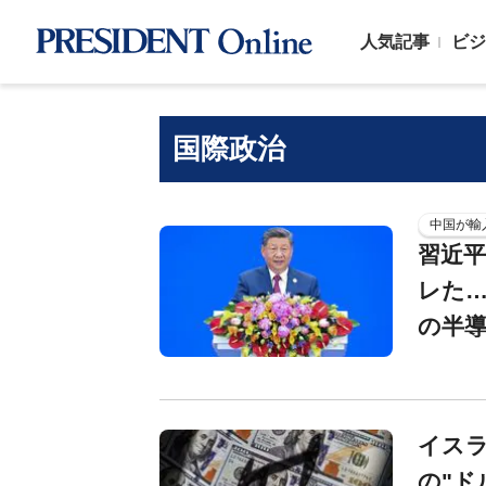
人気記事
ビジ
国際政治
中国が輸
習近平
レた…
の半導
イス
の"ド