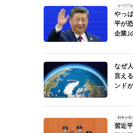
かつて｢
やっぱ
平が恐
企業｣
なぜ人
言える
ンド
戦争が長
習近平