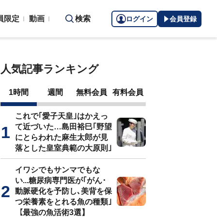
員限定
動画
検索
ログイン
会員登録
人気記事ランキング
1時間
週間
無料会員
有料会員
これで｢愛子天皇｣はかえっ
て近づいた…島田裕巳｢野望
にとらわれた麻生太郎が見
落とした皇室典範の大原則｣
イワシでもサンマでもな
い...糖尿病専門医が｢がん･
動脈硬化を予防し､美背を保
つ栄養素をとれる魚の種類｣
【最強の魚活術3選】