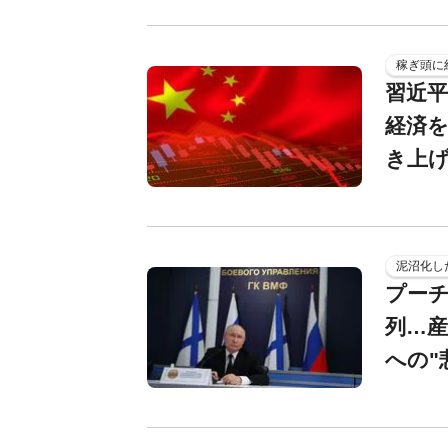
稼ぎ頭に
習近平
経済を
き上げ
泥沼化し
プーチ
列…
への"