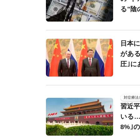
る"陰
日本に
がある
圧｣に
対症療法
習近平
いる…
8%｣