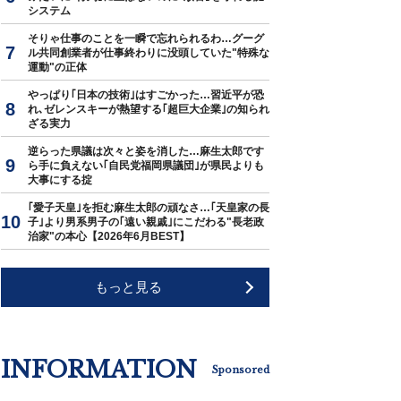
システム
そりゃ仕事のことを一瞬で忘れられるわ…グーグ
ル共同創業者が仕事終わりに没頭していた"特殊な
運動"の正体
やっぱり｢日本の技術｣はすごかった…習近平が恐
れ､ゼレンスキーが熱望する｢超巨大企業｣の知られ
ざる実力
逆らった県議は次々と姿を消した…麻生太郎です
ら手に負えない｢自民党福岡県議団｣が県民よりも
大事にする掟
｢愛子天皇｣を拒む麻生太郎の頑なさ…｢天皇家の長
子｣より男系男子の｢遠い親戚｣にこだわる"長老政
治家"の本心【2026年6月BEST】
もっと見る
INFORMATION
Sponsored