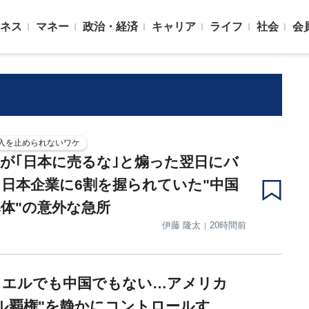
ネス
マネー
政治・経済
キャリア
ライフ
社会
会
入を止められないワケ
が｢日本に売るな｣と煽った翌日にバ
日本企業に6割を握られていた"中国
体"の意外な急所
伊藤 隆太
20時間前
ラエルでも中国でもない…アメリカ
ル覇権"を静かにコントロールす