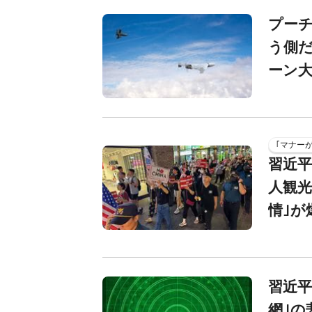
プー
う側だ
ーン大
｢マナー
習近平
人観光
情｣が
習近平
網｣の