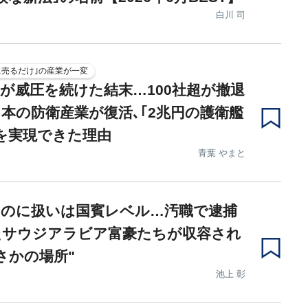
白川 司
に売るだけ｣の産業が一変
が威圧を続けた結末…100社超が撤退
本の防衛産業が復活､｢2兆円の護衛艦
を実現できた理由
青葉 やまと
なのに扱いは国賓レベル…汚職で逮捕
たサウジアラビア富豪たちが収容され
さかの場所"
池上 彰