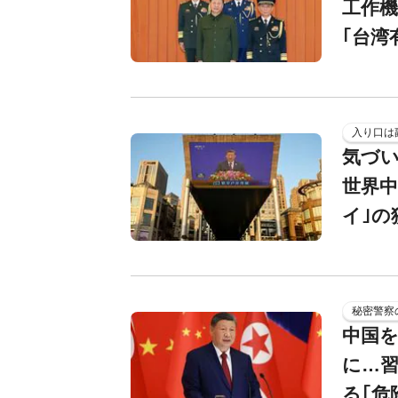
工作機
｢台湾
入り口は
気づい
世界中
イ｣の
秘密警察
中国を
に…習
る｢危