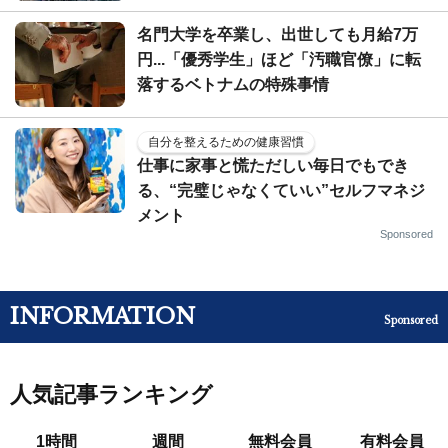
名門大学を卒業し、出世しても月給7万
円...「優秀学生」ほど「汚職官僚」に転
落するベトナムの特殊事情
自分を整えるための健康習慣
仕事に家事と慌ただしい毎日でもでき
る、“完璧じゃなくていい”セルフマネジ
メント
Sponsored
INFORMATION
Sponsored
人気記事ランキング
1時間
週間
無料会員
有料会員