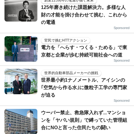
創業125周年の電通が描く未来
125年磨き続けた課題解決力。多様な人
財の才能を掛け合わせて挑む、これから
の電通
Sponsored
官民で挑むHTTアクション
電力を「へらす・つくる・ためる」で東
京都と企業が歩む持続可能社会への道
Sponsored
世界的自動車部品メーカーの挑戦
世界最小約1ナノメートル、アイシンの
｢空気から作る水｣に微粒子工学の専門家
が迫る
Sponsored
ウーバー禁止、救急隊入れず...マンショ
ンを「ヤバい規則」で縛っていた管理組
合にNOと言った住民たちの闘い