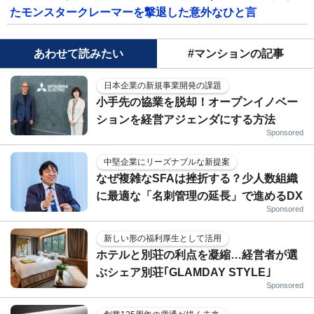
たモンスタークレーマーを撃退した意外なひと言
あわせて読みたい
#マンションの記事
日本企業の新規事業開発の課題
小手先の協業を脱却！オープンイノベー
ションを経営アジェンダにする方法
Sponsored
中堅企業にリーズナブルな新提案
なぜ複雑なSFAは挫折する？少人数組織
に最適な「名刺管理の延長」で進めるDX
Sponsored
新しい形の福利厚生として活用
ホテルと別荘の利点を凝縮…経営者が選
ぶシェア別荘｢GLAMDAY STYLE｣
Sponsored