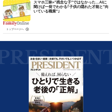
スマホ三昧="残念な子"ではなかった…AIに
聞けば一発でわかる｢子供の隠れた才能と"向
いている職業"｣
トップページへ