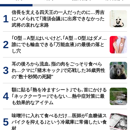
信長を支える四天王の一人だったのに…秀吉
にハメられて｢清須会議｣に出席できなかった
武将の哀れな末路
｢O型→A型｣はいいけど､｢A型→O型｣はダメ…
誰にでも輸血できる｢万能血液｣の最後の落と
し穴
耳の後ろから流血､指の肉をごっそり食べら
れ…クマに｢猪木キック｣で応戦した36歳男性
の"数十秒間の死闘"
額に貼る｢熱を冷ますシート｣でも､首にかける
｢ネッククーラー｣でもない…熱中症対策に最
も効果的なアイテム
味噌汁に入れて食べるだけ…医師が｢血糖値ス
パイクを抑える｣という冷蔵庫に常備したい食
材