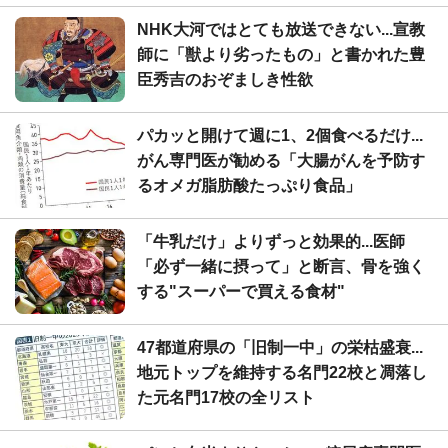
NHK大河ではとても放送できない...宣教
師に「獣より劣ったもの」と書かれた豊
臣秀吉のおぞましき性欲
パカッと開けて週に1、2個食べるだけ...
がん専門医が勧める「大腸がんを予防す
るオメガ脂肪酸たっぷり食品」
「牛乳だけ」よりずっと効果的...医師
「必ず一緒に摂って」と断言、骨を強く
する"スーパーで買える食材"
47都道府県の「旧制一中」の栄枯盛衰...
地元トップを維持する名門22校と凋落し
た元名門17校の全リスト