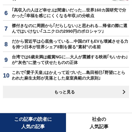
｢高収入の人ほど幸せ｣は間違いだった…世界160カ国研究で分
かった｢幸福を感じにくくなる年収｣の分岐点
襟付きなのに周囲から｢だらしない｣と思われる…帰省の際に選
んではいけない｢ユニクロの2990円のポロシャツ｣
だから習近平は心底焦っている…中国のITもEVも壊滅させる力
を持つ日本が世界シェア8割を握る"素材"の名前
台湾では6歳未満は鑑賞NGに…大人が震撼する映画｢ちいかわ｣
が"灰色"に塗って伏せたものの正体
これで｢愛子天皇｣はかえって近づいた…島田裕巳｢野望にとら
われた麻生太郎が見落とした皇室典範の大原則｣
もっと見る
この記事の読者に
社会の
人気の記事
人気記事