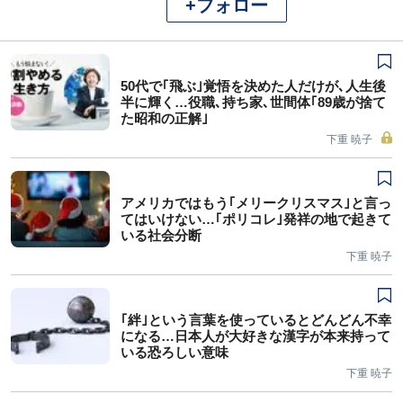
+フォロー
50代で｢飛ぶ｣覚悟を決めた人だけが､人生後
半に輝く…役職､持ち家､世間体｢89歳が捨て
た昭和の正解｣
下重 暁子
アメリカではもう｢メリークリスマス｣と言っ
てはいけない…｢ポリコレ｣発祥の地で起きて
いる社会分断
下重 暁子
｢絆｣という言葉を使っているとどんどん不幸
になる…日本人が大好きな漢字が本来持って
いる恐ろしい意味
下重 暁子