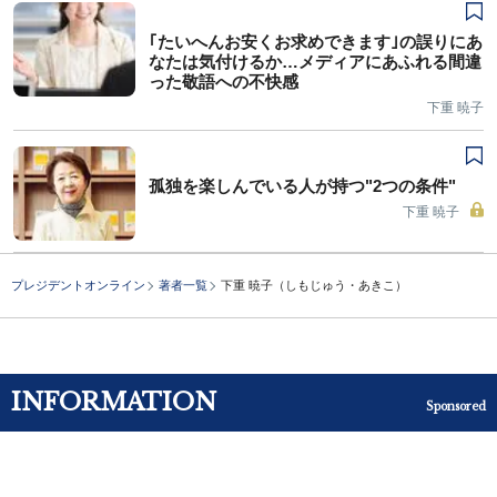
｢たいへんお安くお求めできます｣の誤りにあ
なたは気付けるか…メディアにあふれる間違
った敬語への不快感
下重 暁子
孤独を楽しんでいる人が持つ"2つの条件"
下重 暁子
プレジデントオンライン
著者一覧
下重 暁子（しもじゅう・あきこ）
INFORMATION
Sponsored