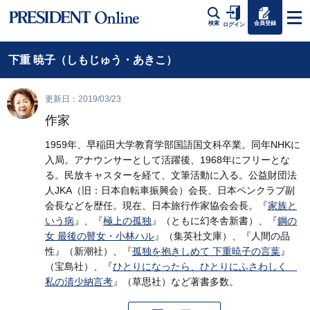
会員登録
検索
ログイン
下重 暁子（しもじゅう・あきこ）
更新日：2019/03/23
作家
1959年、早稲田大学教育学部国語国文科卒業。同年NHKに
入局。アナウンサーとして活躍後、1968年にフリーとな
る。民放キャスターを経て、文筆活動に入る。公益財団法
人JKA（旧：日本自転車振興会）会長、日本ペンクラブ副
会長などを歴任。現在、日本旅行作家協会会長。『
家族と
いう病
』、『
極上の孤独
』（ともに幻冬舎新書）、『
鋼の
女 最後の瞽女・小林ハル
』（集英社文庫）、『人間の品
性』（新潮社）、『
孤独を抱きしめて 下重暁子の言葉
』
（宝島社）、『
ひとりになったら、ひとりにふさわしく
私の清少納言考
』（草思社）など著書多数。