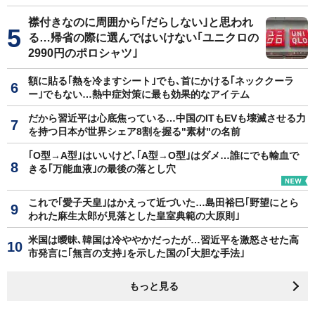
襟付きなのに周囲から｢だらしない｣と思われ
る…帰省の際に選んではいけない｢ユニクロの
2990円のポロシャツ｣
額に貼る｢熱を冷ますシート｣でも､首にかける｢ネッククーラ
ー｣でもない…熱中症対策に最も効果的なアイテム
だから習近平は心底焦っている…中国のITもEVも壊滅させる力
を持つ日本が世界シェア8割を握る"素材"の名前
｢O型→A型｣はいいけど､｢A型→O型｣はダメ…誰にでも輸血で
きる｢万能血液｣の最後の落とし穴
これで｢愛子天皇｣はかえって近づいた…島田裕巳｢野望にとら
われた麻生太郎が見落とした皇室典範の大原則｣
米国は曖昧､韓国は冷ややかだったが…習近平を激怒させた高
市発言に｢無言の支持｣を示した国の｢大胆な手法｣
もっと見る