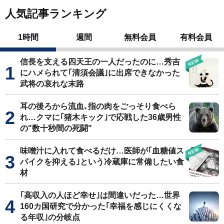
人気記事ランキング
1時間
週間
無料会員
有料会員
信長を支える四天王の一人だったのに…秀吉
にハメられて｢清須会議｣に出席できなかった
武将の哀れな末路
耳の後ろから流血､指の肉をごっそり食べら
れ…クマに｢猪木キック｣で応戦した36歳男性
の"数十秒間の死闘"
味噌汁に入れて食べるだけ…医師が｢血糖値ス
パイクを抑える｣という冷蔵庫に常備したい食
材
｢高収入の人ほど幸せ｣は間違いだった…世界
160カ国研究で分かった｢幸福を感じにくくな
る年収｣の分岐点