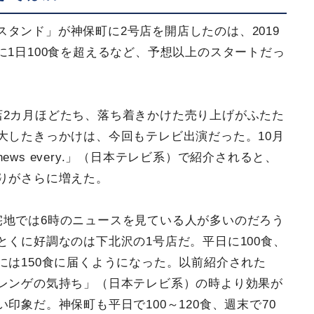
タンド」が神保町に2号店を開店したのは、2019
に1日100食を超えるなど、予想以上のスタートだっ
店2カ月ほどたち、落ち着きかけた売り上げがふたた
大したきっかけは、今回もテレビ出演だった。10月
news every.」（日本テレビ系）で紹介されると、
りがさらに増えた。
宅地では6時のニュースを見ている人が多いのだろう
とくに好調なのは下北沢の1号店だ。平日に100食、
には150食に届くようになった。以前紹介された
レンゲの気持ち」（日本テレビ系）の時より効果が
い印象だ。神保町も平日で100～120食、週末で70