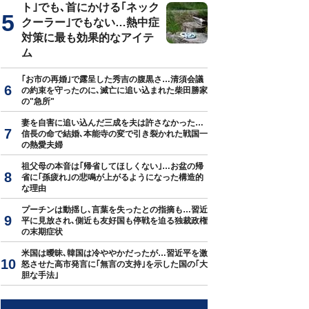
ト｣でも､首にかける｢ネック
クーラー｣でもない…熱中症
対策に最も効果的なアイテ
ム
｢お市の再婚｣で露呈した秀吉の腹黒さ…清須会議
の約束を守ったのに､滅亡に追い込まれた柴田勝家
の"急所"
妻を自害に追い込んだ三成を夫は許さなかった…
信長の命で結婚､本能寺の変で引き裂かれた戦国一
の熱愛夫婦
祖父母の本音は｢帰省してほしくない｣…お盆の帰
省に｢孫疲れ｣の悲鳴が上がるようになった構造的
な理由
プーチンは動揺し､言葉を失ったとの指摘も…習近
平に見放され､側近も友好国も停戦を迫る独裁政権
の末期症状
米国は曖昧､韓国は冷ややかだったが…習近平を激
怒させた高市発言に｢無言の支持｣を示した国の｢大
胆な手法｣