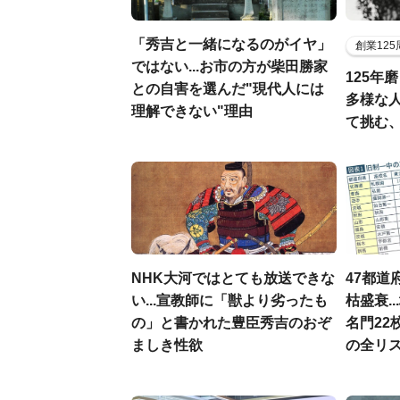
「秀吉と一緒になるのがイヤ」
創業12
ではない...お市の方が柴田勝家
125年
との自害を選んだ"現代人には
多様な
理解できない"理由
て挑む
NHK大河ではとても放送できな
47都道
い...宣教師に「獣より劣ったも
枯盛衰.
の」と書かれた豊臣秀吉のおぞ
名門22
ましき性欲
の全リ