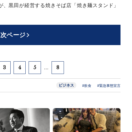
が、黒田が経営する焼きそば店「焼き麺スタンド」
次ページ
3
4
5
8
…
ビジネス
#飲食
#緊急事態宣言