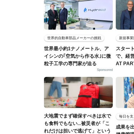
世界的自動車部品メーカーの挑戦
新規事業
世界最小約1ナノメートル、ア
スター
イシンの｢空気から作る水｣に微
で、経
粒子工学の専門家が迫る
AT PA
Sponsored
大地震でまず確保すべきは水で
毎日を支
も食料でもない...被災者が「こ
成果を
れだけは担いで逃げて」という