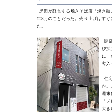
黒田が経営する焼きそば店「焼き麺ス
年8月のことだった。売り上げはすぐ
た。
開
び拡
に「
客入
住
か。
週末
「メ
大き