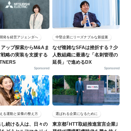
開発を経営アジェンダへ
中堅企業にリーズナブルな新提案
トアップ探索からM&Aま
なぜ複雑なSFAは挫折する？少
営戦略の実装を支援する
人数組織に最適な「名刺管理の
RTNERS
延長」で進めるDX
Sponsored
Sponsored
える運動と栄養の整え方
選ばれる企業になるために
出し続ける人は、日々の
東京都｢HTT取組推進宣言企業｣