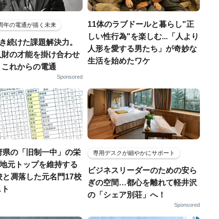
11体のラブドールと暮らし"正
5周年の電通が描く未来
しい性行為"を楽しむ...「人より
磨き続けた課題解決力。
人形を愛する男たち」が奇妙な
人財の才能を掛け合わせ
生活を始めたワケ
、これからの電通
Sponsored
府県の「旧制一中」の栄
専用デスクが細やかにサポート
..地元トップを維持する
ビジネスリーダーのための安ら
校と凋落した元名門17校
ぎの空間…都心を離れて軽井沢
スト
の「シェア別荘」へ！
Sponsored