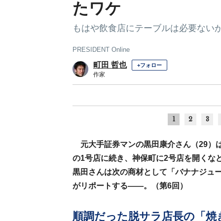
たワケ
もはや飲食店にテーブルは必要ない
PRESIDENT Online
町田 哲也
+フォロー
作家
1
2
3
元大手証券マンの黒田康介さん（29）
の1号店に続き、神保町に2号店を開くな
黒田さんは次の商材として「バナナジュ
がリポートする――。（第6回）
順調だった脱サラ店長の「焼