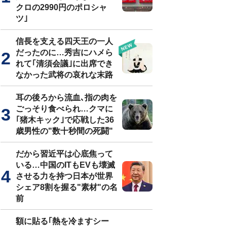
クロの2990円のポロシャ
ツ｣
信長を支える四天王の一人
だったのに…秀吉にハメら
れて｢清須会議｣に出席でき
なかった武将の哀れな末路
耳の後ろから流血､指の肉を
ごっそり食べられ…クマに
｢猪木キック｣で応戦した36
歳男性の"数十秒間の死闘"
だから習近平は心底焦って
いる…中国のITもEVも壊滅
させる力を持つ日本が世界
シェア8割を握る"素材"の名
前
額に貼る｢熱を冷ますシー