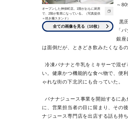
～8
オープンした神保町店。1階がおもに厨房
で、2階が客席になっている。（写真提供
＝焼き麺スタンド）
黒
全ての画像を見る（10枚）
「バ
銀座
は面倒だが、ときどき飲みたくなる
冷凍バナナと牛乳をミキサーで混ぜ
い。健康かつ機能的な食べ物で、便
ゃれな街の下北沢にも合っていた。
バナナジュース事業を開始するにあ
に、営業担当者の目に留まり、その
ナジュース専門店を出店する話も持