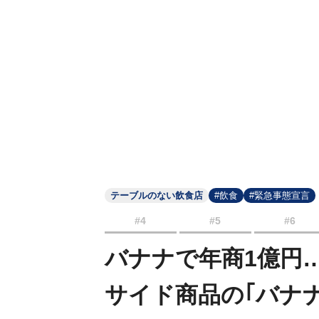
テーブルのない飲食店
#飲食
#緊急事態宣言
#4
#5
#6
バナナで年商1億円
サイド商品の｢バナ