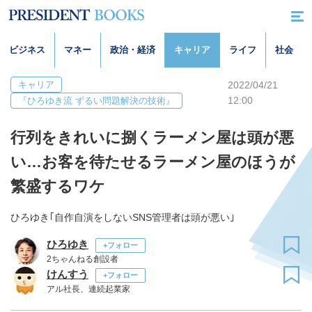
ビジネス
マネー
政治・経済
キャリア
ライフ
社会
キャリア
2022/04/21
12:00
『ひろゆき流 ずるい問題解決の技術』
行列をきれいに捌くラーメン屋は頭が悪
い…お客を待たせるラーメン屋のほうが
繁盛するワケ
ひろゆき｢自作自演をしないSNS管理者は頭が悪い｣
ひろゆき
+フォロー
2ちゃんねる創設者
けんすう
+フォロー
アル社長、連続起業家