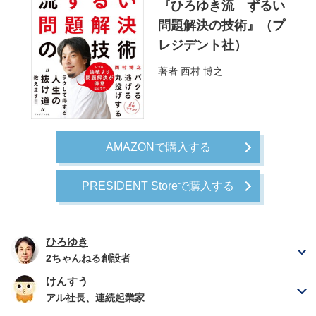
『ひろゆき流 ずるい
問題解決の技術』（プ
レジデント社）
著者
西村 博之
AMAZONで購入する
PRESIDENT Storeで購入する
ひろゆき
2ちゃんねる創設者
けんすう
アル社長、連続起業家