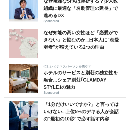
なぜ複雑なSFAは挫折する？少人数
組織に最適な「名刺管理の延長」で
進めるDX
Sponsored
なぜ知能の高い女性ほど「恋愛がで
きない」と悩むのか...日本人に"恋愛
弱者"が増えている2つの理由
忙しいビジネスパーソンを癒やす
ホテルのサービスと別荘の独立性を
融合…シェア別荘｢GLAMDAY
STYLE｣の魅力
Sponsored
「1分だけいいですか?」と言っては
いけない...上位5%のデキる人が会話
の"最初の10秒"で必ず話す内容