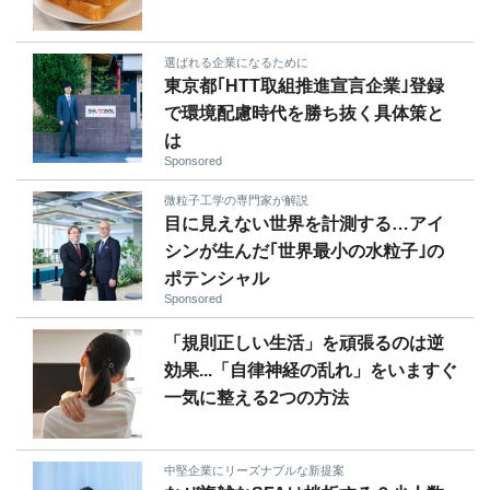
選ばれる企業になるために
東京都｢HTT取組推進宣言企業｣登録
で環境配慮時代を勝ち抜く具体策と
は
Sponsored
微粒子工学の専門家が解説
目に見えない世界を計測する…アイ
シンが生んだ｢世界最小の水粒子｣の
ポテンシャル
Sponsored
「規則正しい生活」を頑張るのは逆
効果...「自律神経の乱れ」をいますぐ
一気に整える2つの方法
中堅企業にリーズナブルな新提案