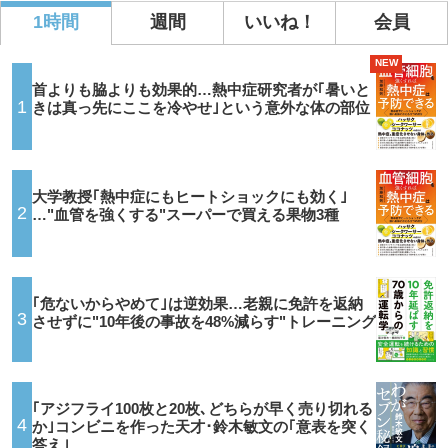
1時間
週間
いいね！
会員
NEW
首よりも脇よりも効果的…熱中症研究者が｢暑いと
1
きは真っ先にここを冷やせ｣という意外な体の部位
大学教授｢熱中症にもヒートショックにも効く｣
2
…"血管を強くする"スーパーで買える果物3種
｢危ないからやめて｣は逆効果…老親に免許を返納
3
させずに"10年後の事故を48%減らす"トレーニング
｢アジフライ100枚と20枚､どちらが早く売り切れる
4
か｣コンビニを作った天才･鈴木敏文の｢意表を突く
答え｣