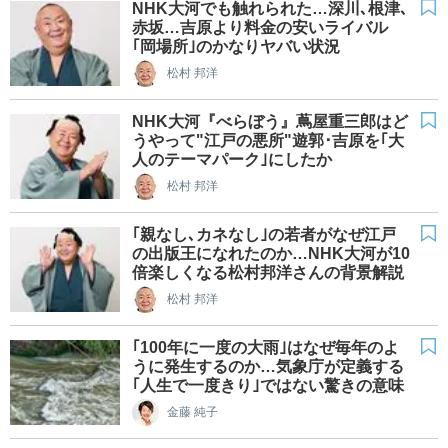
NHK大河でも触れられた…深川､根津､
赤坂…吉原より料金の安いライバル
｢岡場所｣のかなりヤバい状況
松村 邦洋
NHK大河『べらぼう』蔦屋重三郎はど
うやって"江戸の悪所"遊郭･吉原を｢大
人のテーマパーク｣にしたか
松村 邦洋
｢親なし､カネなし｣の若者がなぜ江戸
の出版王になれたのか…NHK大河が10
倍楽しくなる松村邦洋さんの背景解説
松村 邦洋
｢100年に一度の大雨｣はなぜ毎年のよ
うに発生するのか…気象庁が定義する
｢人生で一度きり｣ではない驚きの意味
金藤 純子