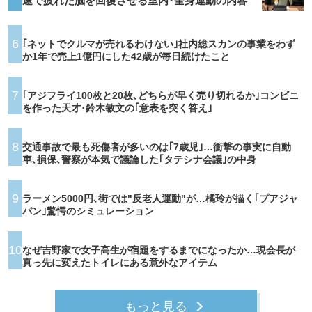
速で疲れた脳を回復させる室内･全身運動の内容
6
｢ネットでクルマが売れるわけない｣社内総スカンの事業をわず
か1年で売上1億円にした42歳が毎日続けたこと
7
｢アジフライ100枚と20枚､どちらが早く売り切れるか｣コンビニ
を作った天才･鈴木敏文の｢意表を突く答え｣
8
交通事故で最も死傷者が多いのは｢7歳児｣…衝撃の事実に自動
車､損保､警察が本気で議論した｢タテシナ会議｣の中身
9
ラーメン5000円､街では"反老人運動"が…橘玲が描く｢プアジャ
パン｣驚愕のシミュレーション
10
なぜ吉野家で女子高生が宿題をするまでになったか…現会長が
真っ先に変えたトイレにある意外なアイテム
もっと見る