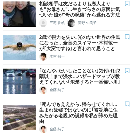
相談相手は友だちよりも恋人より
も"お母さん"…生きづらさの原因に気
づいた娘が"母の呪縛"から逃れる方法
三宅 香帆
菅野 久美子
2歳で視力を失い､光のない世界の住民
になった…全盲のスイマー･木村敬一
が｢大変ですね｣と言われて思うこと
木村 敬一
｢なんや､たいしたことない｣気付けば2
階以上まで浸水…ハザードマップが教
えてくれない｢氾濫すると一番怖い川｣
金藤 純子
｢死んでもええから､帰らせてくれ｣…
生まれ故郷ではないのに｢被災地に住
みたがる老親｣の説得を私が諦めた理
由
金藤 純子