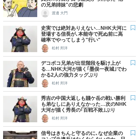
の兄弟姉妹"の悲劇
渡邊 大門
史実では絶対ありえない…NHK大河に
登場する信長が､本能寺で死ぬ前に高
確率でやってしまう"行い"
松村 邦洋
デコボコ兄弟が出世階段を駆け上が
る…NHK大河が描く｢墨俣一夜城｣でわ
かる2人の強力タッグぶり
松村 邦洋
秀吉の中国大返しも賤ケ岳の戦い勝利
も弟なしにありえなかった…次のNHK
大河が描く秀長の｢百戦不敗｣ぶり
松村 邦洋
信号はきちんと守るのに､なぜ企業の