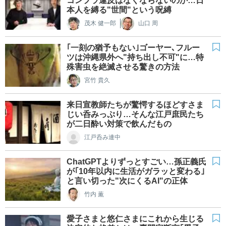
コンプラ違反はなくならないのか…日
本人を縛る"世間"という呪縛
茂木 健一郎
山口 周
｢一刻の猶予もない｣ゴーヤー､フルー
ツは沖縄県外へ"持ち出し不可"に…特
殊害虫を絶滅させる驚きの方法
宮竹 貴久
来日宣教師たちが驚愕するほどすさま
じい呑みっぷり…そんな江戸庶民たち
が二日酔い対策で飲んだもの
江戸呑み連中
ChatGPTよりずっとすごい…孫正義氏
が｢10年以内に生活がガラッと変わる｣
と言い切った"次にくるAI"の正体
竹内 薫
愛子さまと悠仁さまにこれから生じる