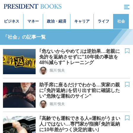
ビジネス
マネー
政治・経済
キャリア
ライフ
社会
「社会」の記事一覧
｢危ないからやめて｣は逆効果…老親に
免許を返納させずに"10年後の事故を
48%減らす"トレーニング
堀川 悦夫
助手席に座るだけでわかる…実家の親
に｢免許返納｣を切り出す前に確認した
い"危険な運転のサイン"
堀川 悦夫
｢高齢でも運転できる人=運転がうまい
人｣ではない…専門家が指摘｢免許返納
に10年差がつく決定的違い｣