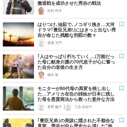
撤退戦を成功させた秀吉の戦法
松村 邦洋
はりつけ､油茹で､ノコギリ挽き…大河
ドラマ｢豊臣兄弟!｣にはきっと出ない秀
吉が命じた残酷な刑罰の数々
渡邊 大門
｢人はやっぱり朽ちていく…｣万能だっ
た母に献身介護の70代息子が心に誓っ
た自分の老後の生き方
楠木 新
モニターが80代母の異変を映し出し
た…アメリカ在住の姉妹が日本に残し
た母を悪質商法から救った意外な方法
君野 倫子
三吉 佐知子
｢豊臣兄弟｣の美談に隠された不都合な
真実…秀吉が自ら歴史から消した"他