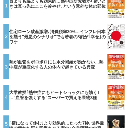
首よりも脇よりも効果的…熱中症研究者が｢暑いと
1
きは真っ先にここを冷やせ｣という意外な体の部位
住宅ローン破産激増､消費税率30%…インフレ日本
2
を襲う"最悪のシナリオ"でも若者の8割が｢幸せ｣の
ワケ
熱が血管をボロボロにし水分補給が効かない…熱
3
中症が重症化する人の体内で起きている異変
大学教授｢熱中症にもヒートショックにも効く｣
4
…"血管を強くする"スーパーで買える果物3種
｢横になって休む｣より効果的…たった7秒､世界最
5