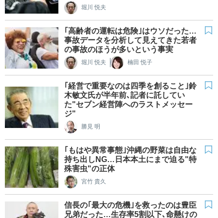
堀川 悦夫
｢高齢者の運転は危険｣はウソだった…
事故データを分析して見えてきた若者
の事故のほうが多いという事実
堀川 悦夫
楠田 悦子
｢経営で重要なのは四季を創ること｣鈴
木敏文氏が半年前､記者に託してい
た"セブン経営陣へのラストメッセー
ジ"
勝見 明
｢もはや異常事態｣沖縄の野菜は自由な
持ち出しNG…日本本土にまで迫る"特
殊害虫"の正体
宮竹 貴久
信長の｢最大の危機｣を救ったのは豊臣
兄弟だった…生存率5割以下､命懸けの