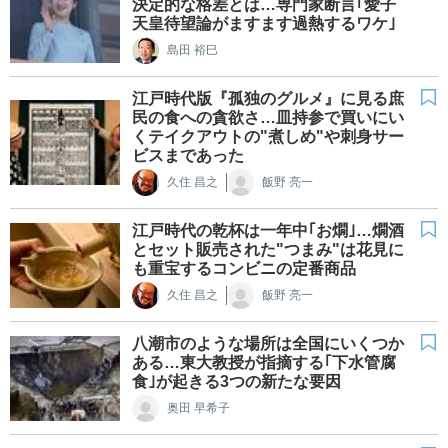
決定的な格差とは…専門家断言｢愛子
天皇待望論がますます過熱するワケ｣
島田 裕巳
江戸時代版『孤独のグルメ』に見る庶
民の食への貪欲さ…皿持参で買いにい
くテイクアウトの"煮しめ"や刺身サー
ビスまであった
久住 昌之
飯野 亮一
江戸時代の乾杯は一年中｢お燗｣…燗酒
とセット販売された"つまみ"は花見に
も重宝するコンビニの定番商品
久住 昌之
飯野 亮一
八潮市のような場所は全国にいくつか
ある…東大教授が指摘する｢下水管腐
食｣が起きる3つの新たな要因
奥田 早希子