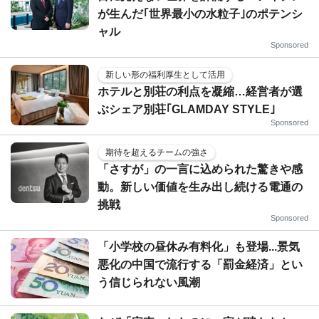
が生んだ｢世界最小の水粒子｣のポテンシ
ャル
Sponsored
新しい形の福利厚生として活用
ホテルと別荘の利点を凝縮…経営者が選
ぶシェア別荘｢GLAMDAY STYLE｣
Sponsored
期待を超えるチームの強さ
「さすが」の一言に込められた驚きや感
動。新しい価値を生み出し続ける電通の
挑戦
Sponsored
「小学校の昼休み有料化」も登場...景気
悪化の中国で流行する「罰金経済」とい
う信じられない風潮