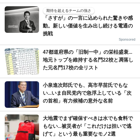
期待を超えるチームの強さ
「さすが」の一言に込められた驚きや感
動。新しい価値を生み出し続ける電通の
挑戦
Sponsored
47都道府県の「旧制一中」の栄枯盛衰...
地元トップを維持する名門22校と凋落し
た元名門17校の全リスト
小泉進次郎氏でも、高市早苗氏でもな
い...いま自民党内で急浮上している「次
の首相」有力候補の意外な名前
大地震でまず確保すべきは水でも食料で
もない...被災者が「これだけは担いで逃
げて」という最も重要なモノ2選