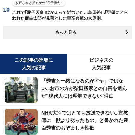
改正されど揺るがぬ｢長子優先｣
これで｢愛子天皇｣はかえって近づいた…島田裕巳｢野望にとら
われた麻生太郎が見落とした皇室典範の大原則｣
もっと見る
この記事の読者に
ビジネスの
人気の記事
人気記事
「秀吉と一緒になるのがイヤ」ではな
い...お市の方が柴田勝家との自害を選ん
だ"現代人には理解できない"理由
NHK大河ではとても放送できない...宣教
師に「獣より劣ったもの」と書かれた豊
臣秀吉のおぞましき性欲