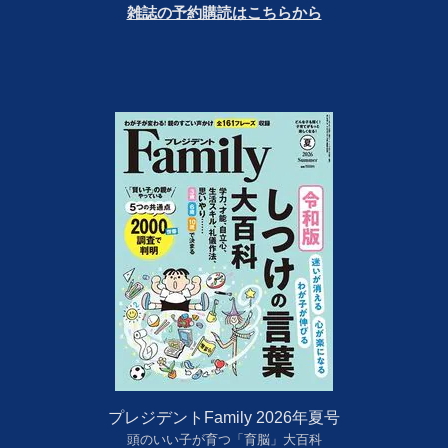
雑誌の予約購読はこちらから
プレジデントFamily 2026年夏号
頭のいい子が育つ「育脳」大百科