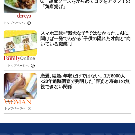
➁ 胡麻ソースをからめてコクをアップ！の
「鶏唐揚げ」
トップページへ
スマホ三昧="残念な子"ではなかった…AIに
聞けば一発でわかる｢子供の隠れた才能と"向
いている職業"｣
トップページへ
恋愛､結婚､年収だけではない…1万6000人
×28年追跡調査で判明した｢容姿と寿命｣の無
視できない関係
トップページへ