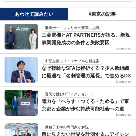
あわせて読みたい
#東京の記事
事業ポートフォリオの変革に挑戦
三菱電機とAT PARTNERSが語る、新規
事業開発成功の条件と失敗要因
Sponsored
中堅企業にリーズナブルな新提案
なぜ複雑なSFAは挫折する？少人数組織
に最適な「名刺管理の延長」で進めるDX
Sponsored
官民で挑むHTTアクション
電力を「へらす・つくる・ためる」で東
京都と企業が歩む持続可能社会への道
Sponsored
微粒子工学の専門家が解説
目に見えない世界を計測する…アイシン