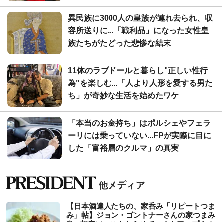
異民族に3000人の皇族が連れ去られ、収
容所送りに...「戦利品」になった女性皇
族たちがたどった悲惨な結末
11体のラブドールと暮らし"正しい性行
為"を楽しむ...「人より人形を愛する男た
ち」が奇妙な生活を始めたワケ
「本当のお金持ち」はポルシェやフェラ
ーリには乗っていない...FPが実際に目に
した「富裕層のクルマ」の真実
【日本酒達人たちの、家呑み「リピートつま
み」帖】ジョン・ゴントナーさんの家つまみ