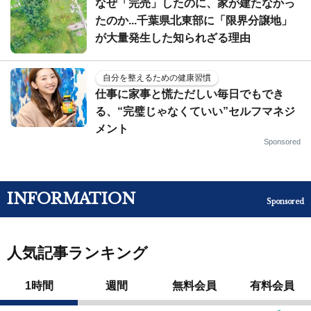
なぜ「完売」したのに、家が建たなかっ
たのか...千葉県北東部に「限界分譲地」
が大量発生した知られざる理由
自分を整えるための健康習慣
仕事に家事と慌ただしい毎日でもでき
る、“完璧じゃなくていい”セルフマネジ
メント
Sponsored
INFORMATION
Sponsored
人気記事ランキング
1時間
週間
無料会員
有料会員