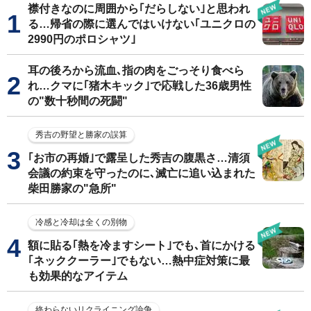
襟付きなのに周囲から｢だらしない｣と思われ
る…帰省の際に選んではいけない｢ユニクロの
2990円のポロシャツ｣
耳の後ろから流血､指の肉をごっそり食べら
れ…クマに｢猪木キック｣で応戦した36歳男性
の"数十秒間の死闘"
秀吉の野望と勝家の誤算
｢お市の再婚｣で露呈した秀吉の腹黒さ…清須
会議の約束を守ったのに､滅亡に追い込まれた
柴田勝家の"急所"
冷感と冷却は全くの別物
額に貼る｢熱を冷ますシート｣でも､首にかける
｢ネッククーラー｣でもない…熱中症対策に最
も効果的なアイテム
終わらないリクライニング論争