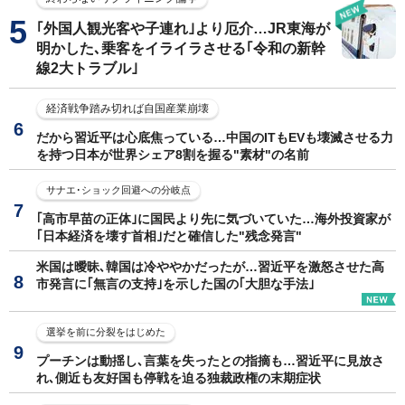
｢外国人観光客や子連れ｣より厄介…JR東海が
明かした､乗客をイライラさせる｢令和の新幹
線2大トラブル｣
経済戦争踏み切れば自国産業崩壊
だから習近平は心底焦っている…中国のITもEVも壊滅させる力
を持つ日本が世界シェア8割を握る"素材"の名前
サナエ･ショック回避への分岐点
｢高市早苗の正体｣に国民より先に気づいていた…海外投資家が
｢日本経済を壊す首相｣だと確信した"残念発言"
米国は曖昧､韓国は冷ややかだったが…習近平を激怒させた高
市発言に｢無言の支持｣を示した国の｢大胆な手法｣
選挙を前に分裂をはじめた
プーチンは動揺し､言葉を失ったとの指摘も…習近平に見放さ
れ､側近も友好国も停戦を迫る独裁政権の末期症状