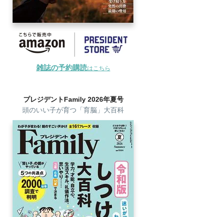
雑誌の予約購読
はこちら
プレジデントFamily 2026年夏号
頭のいい子が育つ「育脳」大百科