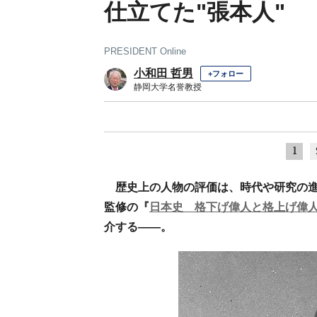
仕立てた"張本人"
PRESIDENT Online
小和田 哲男
+フォロー
静岡大学名誉教授
1
歴史上の人物の評価は、時代や研究の
監修の『
日本史 格下げ偉人と格上げ偉
介する――。