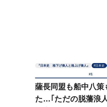
『日本史 格下げ偉人と格上げ偉人』
#日本史
#1
薩長同盟も船中八策
た…｢ただの脱藩浪