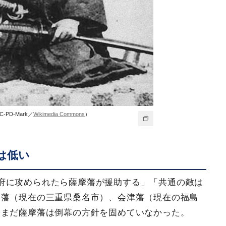
PD-Mark／
Wikimedia Commons
）
は低い
府に攻められたら薩摩藩が援助する」「共通の敵は
名藩（現在の三重県桑名市）、会津藩（現在の福島
、まだ薩摩藩は倒幕の方針を固めていなかった。