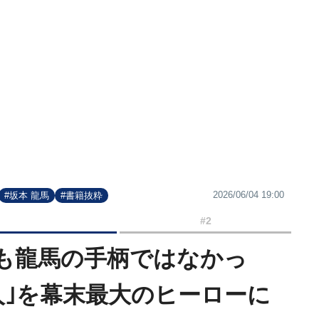
2026/06/04 19:00
#坂本 龍馬
#書籍抜粋
#2
も龍馬の手柄ではなかっ
人｣を幕末最大のヒーローに