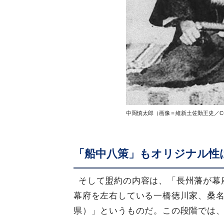
中岡慎太郎（画像＝維新土佐勤王史／CC-
「船中八策」もオリジナル性
そして盟約の内容は、「長州藩が幕
幕府を左右している一橋徳川家、桑
県）」というものだ。この段階では