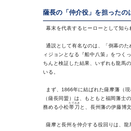
薩長の「仲介役」を担ったの
幕末を代表するヒーローとして知ら
通説として有名なのは、「倒幕のた
ィジョンとなる『船中八策』をつくっ
ちんと検証した結果、いずれも龍馬
いる。
まず、1866年に結ばれた薩摩藩（
（薩長同盟）は、もともと福岡藩士
たてわき
務める小松
帯刀
と、長州藩の伊藤博
薩摩と長州を仲介する役回りは、龍