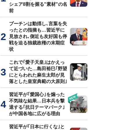
シェア8割を握る"素材"の名
前
プーチンは動揺し､言葉を失
ったとの指摘も…習近平に
見放され､側近も友好国も停
戦を迫る独裁政権の末期症
状
これで｢愛子天皇｣はかえっ
て近づいた…島田裕巳｢野望
にとらわれた麻生太郎が見
落とした皇室典範の大原則｣
習近平が｢愛国心｣を煽った
不気味な結果…日本兵を撃
退する｢抗日テーマパーク｣
が中国各地に広がる理由
習近平が｢日本に行くな｣と