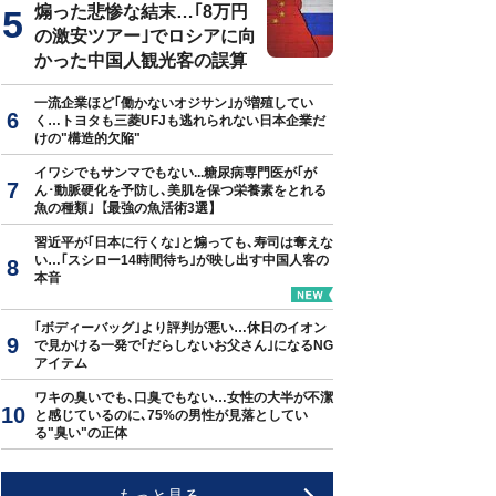
煽った悲惨な結末…｢8万円
の激安ツアー｣でロシアに向
かった中国人観光客の誤算
一流企業ほど｢働かないオジサン｣が増殖してい
く…トヨタも三菱UFJも逃れられない日本企業だ
けの"構造的欠陥"
イワシでもサンマでもない...糖尿病専門医が｢が
ん･動脈硬化を予防し､美肌を保つ栄養素をとれる
魚の種類｣【最強の魚活術3選】
習近平が｢日本に行くな｣と煽っても､寿司は奪えな
い…｢スシロー14時間待ち｣が映し出す中国人客の
本音
｢ボディーバッグ｣より評判が悪い…休日のイオン
で見かける一発で｢だらしないお父さん｣になるNG
アイテム
ワキの臭いでも､口臭でもない…女性の大半が不潔
と感じているのに､75%の男性が見落としてい
る"臭い"の正体
もっと見る