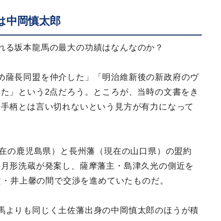
は中岡慎太郎
れる坂本龍馬の最大の功績はなんなのか？
め薩長同盟を仲介した」「明治維新後の新政府のヴ
た」という2点だろう。ところが、当時の文書をき
の手柄とは言い切れないという見方が有力になって
現在の鹿児島県）と長州藩（現在の山口県）の盟約
の月形洗蔵が発案し、薩摩藩主・島津久光の側近を
文・井上馨の間で交渉を進めていたものだ。
馬よりも同じく土佐藩出身の中岡慎太郎のほうが積