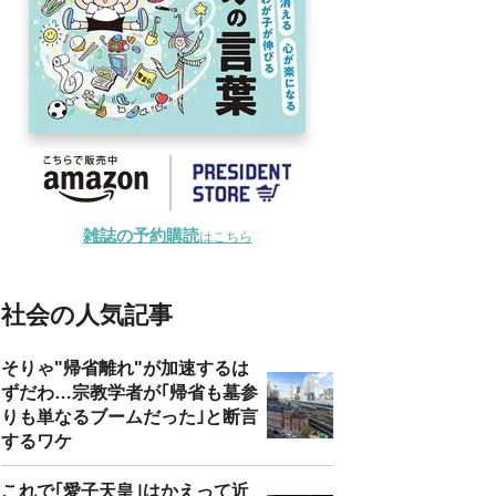
雑誌の予約購読
はこちら
社会の人気記事
そりゃ"帰省離れ"が加速するは
ずだわ…宗教学者が｢帰省も墓参
りも単なるブームだった｣と断言
するワケ
これで｢愛子天皇｣はかえって近