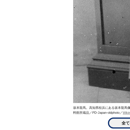
坂本龍馬。高知県桂浜にある坂本龍馬
料館所蔵品／PD-Japan-oldphoto／
Wiki
全て