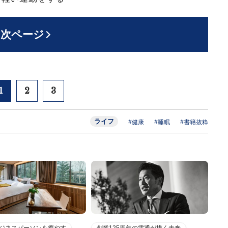
次ページ
1
2
3
ライフ
#健康
#睡眠
#書籍抜粋