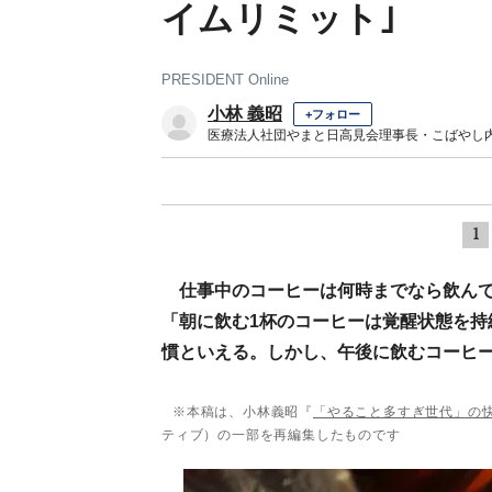
イムリミット｣
PRESIDENT Online
小林 義昭
+フォロー
医療法人社団やまと日高見会理事長・こばやし
1
仕事中のコーヒーは何時までなら飲ん
「朝に飲む1杯のコーヒーは覚醒状態を持
慣といえる。しかし、午後に飲むコーヒ
※本稿は、小林義昭『
「やること多すぎ世代」の快
ティブ）の一部を再編集したものです