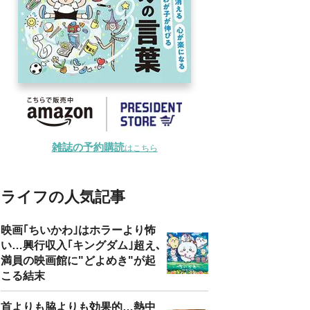
雑誌の予約購読
はこちら
ライフの人気記事
映画｢ちいかわ｣はホラーより怖
い…興行収入｢キングダム｣超え､
満員の映画館に"どよめき"が起
こる結末
首よりも脇よりも効果的…熱中