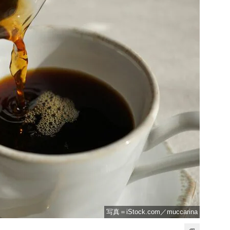
写真＝iStock.com／muccarina