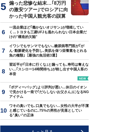
煽った悲惨な結末…｢8万円
の激安ツアー｣でロシアに向
かった中国人観光客の誤算
一流企業ほど｢働かないオジサン｣が増殖してい
く…トヨタも三菱UFJも逃れられない日本企業だ
けの"構造的欠陥"
イワシでもサンマでもない...糖尿病専門医が｢が
ん･動脈硬化を予防し､美肌を保つ栄養素をとれる
魚の種類｣【最強の魚活術3選】
習近平が｢日本に行くな｣と煽っても､寿司は奪えな
い…｢スシロー14時間待ち｣が映し出す中国人客の
本音
｢ボディーバッグ｣より評判が悪い…休日のイオン
で見かける一発で｢だらしないお父さん｣になるNG
アイテム
ワキの臭いでも､口臭でもない…女性の大半が不潔
と感じているのに､75%の男性が見落としてい
る"臭い"の正体
もっと見る