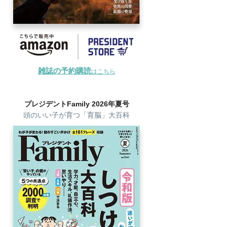
雑誌の予約購読
はこちら
プレジデントFamily 2026年夏号
頭のいい子が育つ「育脳」大百科