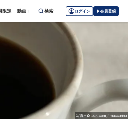
員限定
動画
検索
ログイン
会員登録
写真＝iStock.com／muccarina