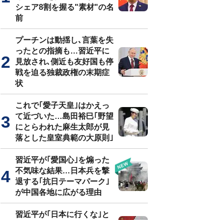
シェア8割を握る"素材"の名
前
プーチンは動揺し､言葉を失
ったとの指摘も…習近平に
見放され､側近も友好国も停
戦を迫る独裁政権の末期症
状
これで｢愛子天皇｣はかえっ
て近づいた…島田裕巳｢野望
にとらわれた麻生太郎が見
落とした皇室典範の大原則｣
習近平が｢愛国心｣を煽った
不気味な結果…日本兵を撃
退する｢抗日テーマパーク｣
が中国各地に広がる理由
習近平が｢日本に行くな｣と