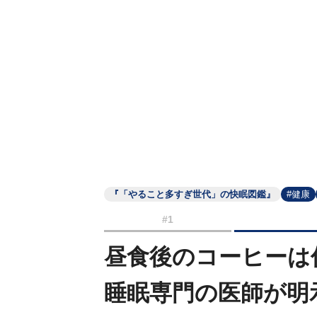
『「やること多すぎ世代」の快眠図鑑』
#健康
#1
昼食後のコーヒーは
睡眠専門の医師が明