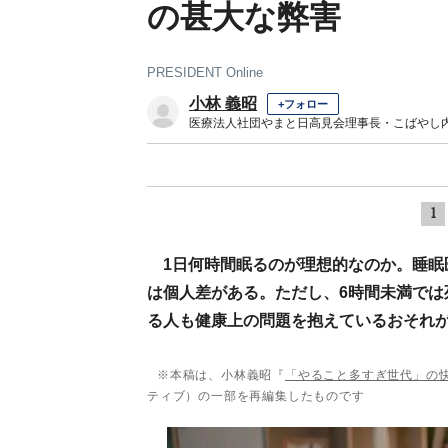
の甚大な弊害
PRESIDENT Online
小林 義昭
+フォロー
医療法人社団やまと日高見会理事長・こばやし
1
1日何時間眠るのが理想的なのか。睡
は個人差がある。ただし、6時間未満では
る人も健康上の問題を抱えているおそれ
※本稿は、小林義昭『
「やること多すぎ世代」の快
ティブ）の一部を再編集したものです