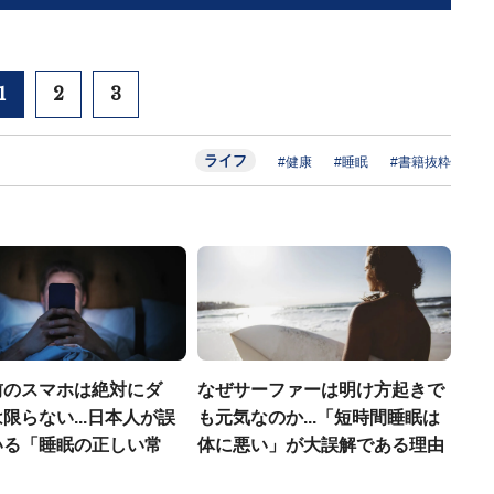
1
2
3
ライフ
#健康
#睡眠
#書籍抜粋
前のスマホは絶対にダ
なぜサーファーは明け方起きで
限らない...日本人が誤
も元気なのか...「短時間睡眠は
いる「睡眠の正しい常
体に悪い」が大誤解である理由