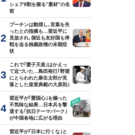
シェア8割を握る"素材"の名
前
プーチンは動揺し､言葉を失
ったとの指摘も…習近平に
見放され､側近も友好国も停
戦を迫る独裁政権の末期症
状
これで｢愛子天皇｣はかえっ
て近づいた…島田裕巳｢野望
にとらわれた麻生太郎が見
落とした皇室典範の大原則｣
習近平が｢愛国心｣を煽った
不気味な結果…日本兵を撃
退する｢抗日テーマパーク｣
が中国各地に広がる理由
習近平が｢日本に行くな｣と