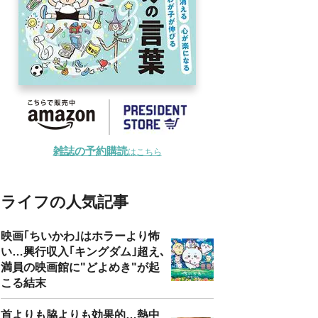
雑誌の予約購読
はこちら
ライフの人気記事
映画｢ちいかわ｣はホラーより怖
い…興行収入｢キングダム｣超え､
満員の映画館に"どよめき"が起
こる結末
首よりも脇よりも効果的…熱中