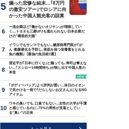
煽った悲惨な結末…｢8万円
の激安ツアー｣でロシアに向
かった中国人観光客の誤算
一流企業ほど｢働かないオジサン｣が増殖してい
く…トヨタも三菱UFJも逃れられない日本企業だ
けの"構造的欠陥"
イワシでもサンマでもない...糖尿病専門医が｢が
ん･動脈硬化を予防し､美肌を保つ栄養素をとれる
魚の種類｣【最強の魚活術3選】
習近平が｢日本に行くな｣と煽っても､寿司は奪えな
い…｢スシロー14時間待ち｣が映し出す中国人客の
本音
｢ボディーバッグ｣より評判が悪い…休日のイオン
で見かける一発で｢だらしないお父さん｣になるNG
アイテム
ワキの臭いでも､口臭でもない…女性の大半が不潔
と感じているのに､75%の男性が見落としてい
る"臭い"の正体
もっと見る