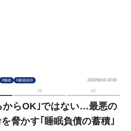
2026/06/10 20:00
#睡眠
#書籍抜粋
#2
#3
るからOK｣ではない…最悪の
命を脅かす｢睡眠負債の蓄積｣