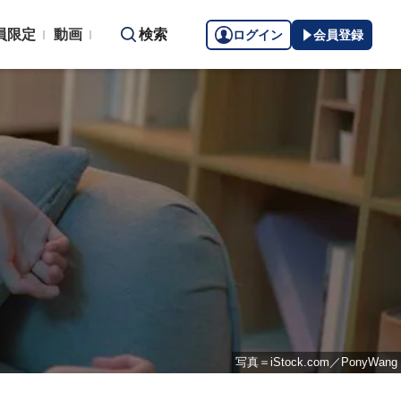
員限定
動画
検索
ログイン
会員登録
写真＝iStock.com／PonyWang