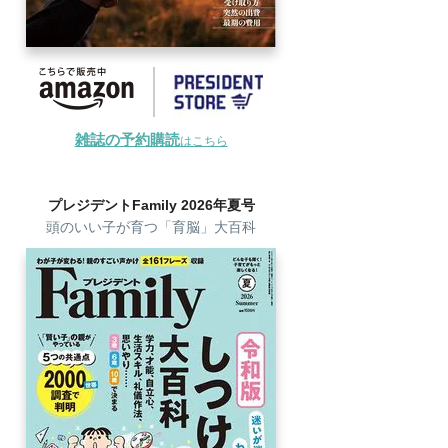
雑誌の予約購読
はこちら
プレジデントFamily 2026年夏号
頭のいい子が育つ「育脳」大百科