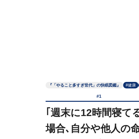
『「やること多すぎ世代」の快眠図鑑』
#健康
#1
｢週末に12時間寝て
場合､自分や他人の