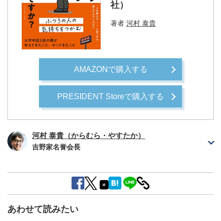
社）
著者
河村 泰貴
AMAZONで購入する
PRESIDENT Storeで購入する
河村 泰貴（からむら・やすたか）
吉野家名誉会長
#
あわせて読みたい