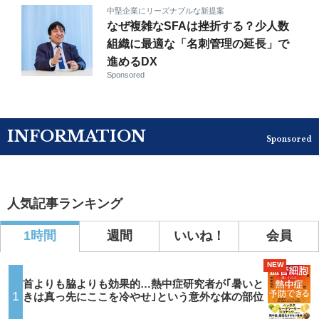
中堅企業にリーズナブルな新提案
なぜ複雑なSFAは挫折する？少人数
組織に最適な「名刺管理の延長」で
進めるDX
Sponsored
INFORMATION
Sponsored
人気記事ランキング
1時間
週間
いいね！
会員
NEW
首よりも脇よりも効果的…熱中症研究者が｢暑いと
1
きは真っ先にここを冷やせ｣という意外な体の部位