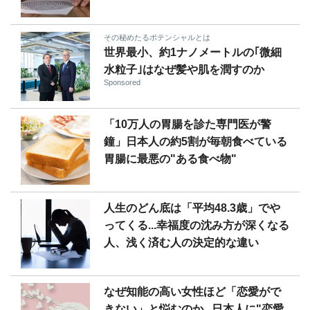
その秘めたるポテンシャルとは
世界最小、約1ナノメートルの｢微細
水粒子｣はなぜ髪や肌を潤すのか
Sponsored
「10万人の胃腸を診た専門医が警
鐘」日本人の約5割が毎朝食べている
胃腸に最悪の"ある食べ物"
人生のどん底は「平均48.3歳」でや
ってくる...幸福度の沈み方が深くなる
人、浅く済む人の決定的な違い
なぜ知能の高い女性ほど「恋愛がで
きない」と悩むのか...日本人に"恋愛