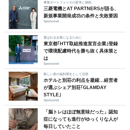
事業ポートフォリオの変革に挑戦
三菱電機とAT PARTNERSが語る、
新規事業開発成功の条件と失敗要因
Sponsored
選ばれる企業になるために
東京都｢HTT取組推進宣言企業｣登録
で環境配慮時代を勝ち抜く具体策と
は
Sponsored
新しい形の福利厚生として活用
ホテルと別荘の利点を凝縮…経営者
が選ぶシェア別荘｢GLAMDAY
STYLE｣
Sponsored
「脳トレはほぼ無意味だった」認知
症になっても進行がゆっくりな人が
毎日していたこと