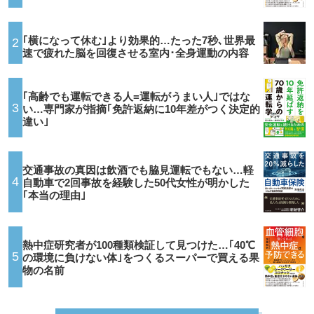
｢横になって休む｣より効果的…たった7秒､世界最
2
速で疲れた脳を回復させる室内･全身運動の内容
｢高齢でも運転できる人=運転がうまい人｣ではな
3
い…専門家が指摘｢免許返納に10年差がつく決定的
違い｣
交通事故の真因は飲酒でも脇見運転でもない…軽
4
自動車で2回事故を経験した50代女性が明かした
｢本当の理由｣
熱中症研究者が100種類検証して見つけた…｢40℃
5
の環境に負けない体｣をつくるスーパーで買える果
物の名前