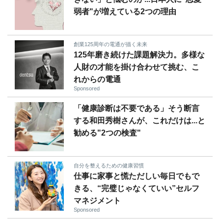
弱者"が増えている2つの理由
創業125周年の電通が描く未来
125年磨き続けた課題解決力。多様な
人財の才能を掛け合わせて挑む、こ
れからの電通
Sponsored
「健康診断は不要である」そう断言
する和田秀樹さんが、これだけは...と
勧める"2つの検査"
自分を整えるための健康習慣
仕事に家事と慌ただしい毎日でもで
きる、“完璧じゃなくていい”セルフ
マネジメント
Sponsored