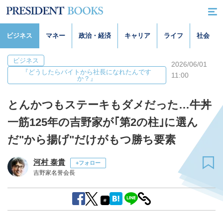
ビジネス
マネー
政治・経済
キャリア
ライフ
社会
ビジネス
2026/06/01
『どうしたらバイトから社長になれたんです
11:00
か？』
とんかつもステーキもダメだった…牛丼
一筋125年の吉野家が｢第2の柱｣に選ん
だ"から揚げ"だけがもつ勝ち要素
河村 泰貴
+フォロー
吉野家名誉会長
#