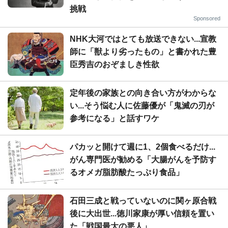
挑戦
Sponsored
NHK大河ではとても放送できない...宣教
師に「獣より劣ったもの」と書かれた豊
臣秀吉のおぞましき性欲
定年後の家族との向き合い方がわからな
い...そう悩む人に佐藤優が「鬼滅の刃が
参考になる」と話すワケ
パカッと開けて週に1、2個食べるだけ...
がん専門医が勧める「大腸がんを予防す
るオメガ脂肪酸たっぷり食品」
石田三成と戦っていないのに関ヶ原合戦
後に大出世...徳川家康が厚い信頼を置い
た「戦国最大の悪人」