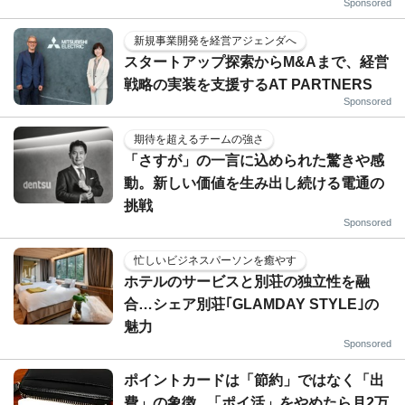
Sponsored
新規事業開発を経営アジェンダへ
スタートアップ探索からM&Aまで、経営
戦略の実装を支援するAT PARTNERS
Sponsored
期待を超えるチームの強さ
「さすが」の一言に込められた驚きや感
動。新しい価値を生み出し続ける電通の
挑戦
Sponsored
忙しいビジネスパーソンを癒やす
ホテルのサービスと別荘の独立性を融
合…シェア別荘｢GLAMDAY STYLE｣の
魅力
Sponsored
ポイントカードは「節約」ではなく「出
費」の象徴...「ポイ活」をやめたら月2万