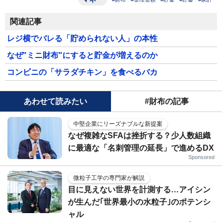
関連記事
レジ横でバレる「貯められない人」の本性
なぜ"ミニ財布"にすると貯金が増えるのか
コンビニの「サラダチキン」を食べるバカ
あわせて読みたい
#財布の記事
中堅企業にリーズナブルな新提案
なぜ複雑なSFAは挫折する？少人数組織
に最適な「名刺管理の延長」で進めるDX
Sponsored
微粒子工学の専門家が解説
目に見えない世界を計測する…アイシン
が生んだ｢世界最小の水粒子｣のポテンシ
ャル