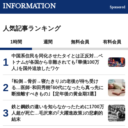
INFORMATION
Sponsored
人気記事ランキング
1時間
週間
無料会員
有料会員
中国系住民を同化させたタイとは正反対…ベ
トナムが各国から非難されても｢華僑100万
人｣を国外追放したワケ
｢転倒→骨折→寝たきり｣の老後が待ち受け
る…医師･和田秀樹｢60代になったら真っ先に
断捨離すべきもの｣【定年後の黄金期3選】
鉄と鋼鉄の違いを知らなかったために1700万
人超が死亡…毛沢東の｢大躍進政策｣の悲劇的
結末