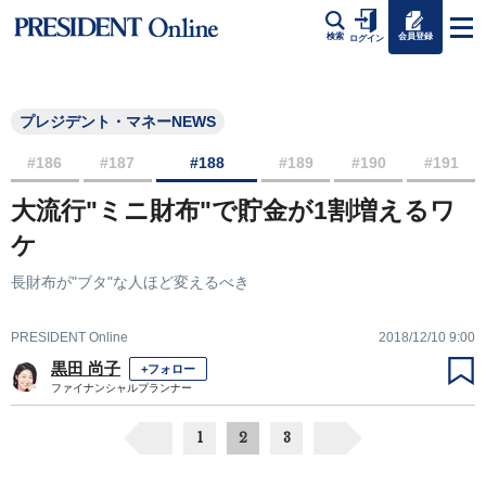
会員登録
検索
ログイン
プレジデント・マネーNEWS
#186
#187
#188
#189
#190
#191
大流行"ミニ財布"で貯金が1割増えるワ
ケ
長財布が"ブタ"な人ほど変えるべき
PRESIDENT Online
2018/12/10 9:00
黒田 尚子
+フォロー
ファイナンシャルプランナー
1
2
3