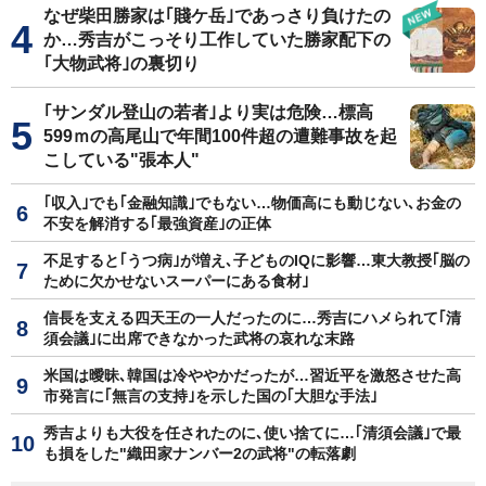
なぜ柴田勝家は｢賤ケ岳｣であっさり負けたの
か…秀吉がこっそり工作していた勝家配下の
｢大物武将｣の裏切り
｢サンダル登山の若者｣より実は危険…標高
599ｍの高尾山で年間100件超の遭難事故を起
こしている"張本人"
｢収入｣でも｢金融知識｣でもない…物価高にも動じない､お金の
不安を解消する｢最強資産｣の正体
不足すると｢うつ病｣が増え､子どものIQに影響…東大教授｢脳の
ために欠かせないスーパーにある食材｣
信長を支える四天王の一人だったのに…秀吉にハメられて｢清
須会議｣に出席できなかった武将の哀れな末路
米国は曖昧､韓国は冷ややかだったが…習近平を激怒させた高
市発言に｢無言の支持｣を示した国の｢大胆な手法｣
秀吉よりも大役を任されたのに､使い捨てに…｢清須会議｣で最
も損をした"織田家ナンバー2の武将"の転落劇