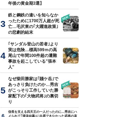
年後の黄金期3選】
鉄と鋼鉄の違いを知らなか
ったために1700万人超が死
亡…毛沢東の｢大躍進政策｣
の悲劇的結末
｢サンダル登山の若者｣より
実は危険…標高599ｍの高
尾山で年間100件超の遭難
事故を起こしている"張本
人"
なぜ柴田勝家は｢賤ケ岳｣で
あっさり負けたのか…秀吉
がこっそり工作していた勝
家配下の｢大物武将｣の裏切
り
信長を支える四天王の一人だったのに…秀吉にハ
メられて｢清須会議｣に出席できなかった武将の哀