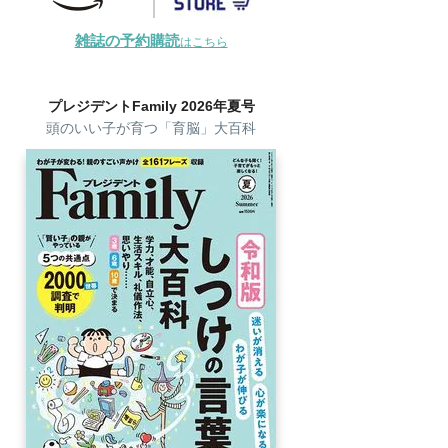
雑誌の予約購読
はこちら
プレジデントFamily 2026年夏号
頭のいい子が育つ「育脳」大百科