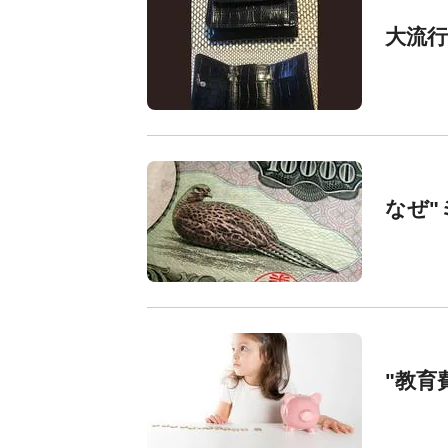
大流行
なぜ"
"教育