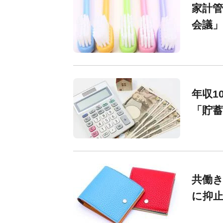
家計
会議
年収1
「貯蓄
共働
に抑