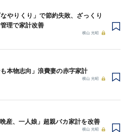
ダなやりくり」で節約失敗、ざっくり
”管理で家計改善
横山 光昭
でも本物志向」浪費妻の赤字家計
横山 光昭
晩産、一人娘」超親バカ家計を改善
横山 光昭