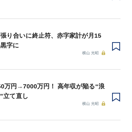
張り合いに終止符、赤字家計が月15
の黒字に
横山 光昭
50万円→7000万円！ 高年収が陥る“浪
”立て直し
横山 光昭