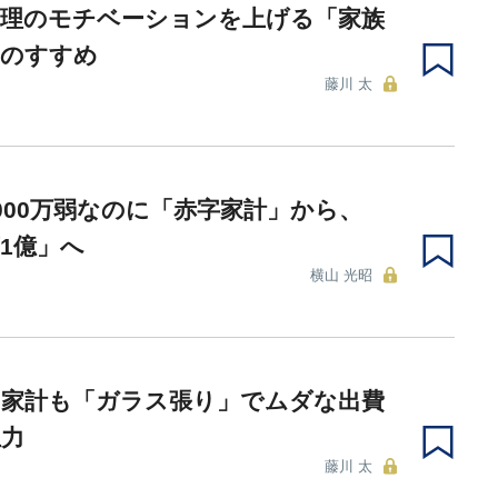
管理のモチベーションを上げる「家族
」のすすめ
藤川 太
000万弱なのに「赤字家計」から、
1億」へ
横山 光昭
き家計も「ガラス張り」でムダな出費
止力
藤川 太