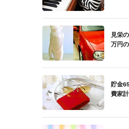
見栄の
万円
貯金6
費家計