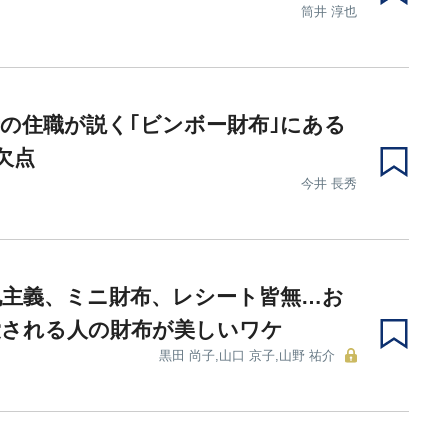
筒井 淳也
の住職が説く｢ビンボー財布｣にある
欠点
今井 長秀
札主義、ミニ財布、レシート皆無…お
愛される人の財布が美しいワケ
黒田 尚子,山口 京子,山野 祐介