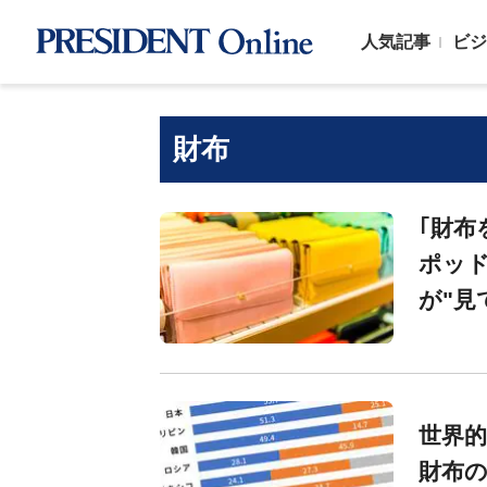
人気記事
ビジ
財布
｢財布
ポッド
が"見
世界的
財布の