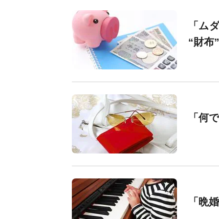
「ム
“財布
「何
「晩婚