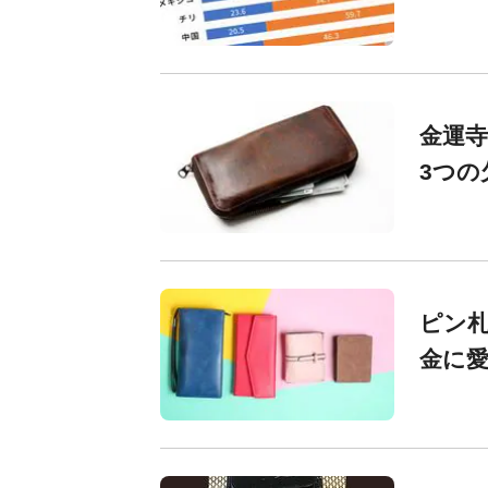
金運寺
3つの
ピン
金に