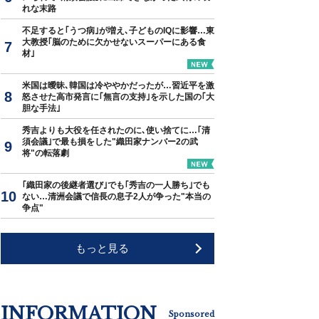
れな末路
不足すると｢うつ病｣が増え､子どものIQに影響…東
大教授｢脳のために欠かせないスーパーにある食
材｣
米国は曖昧､韓国は冷ややかだったが…習近平を激
怒させた高市発言に｢無言の支持｣を示した国の｢大
胆な手法｣
秀吉よりも大役を任されたのに､使い捨てに…｢清
須会議｣で最も損をした"織田家ナンバー2の武
将"の転落劇
｢織田家の後継者選び｣でも｢秀吉の一人勝ち｣でも
ない…清洲会議で信長の息子2人が争った"本当の
争点"
もっと見る
INFORMATION
Sponsored