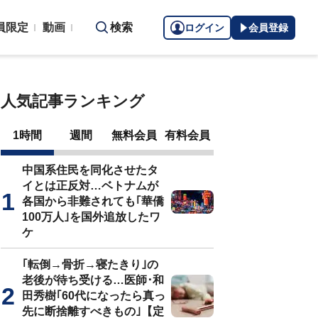
員限定
動画
検索
ログイン
会員登録
人気記事ランキング
1時間
週間
無料会員
有料会員
中国系住民を同化させたタ
イとは正反対…ベトナムが
各国から非難されても｢華僑
100万人｣を国外追放したワ
ケ
｢転倒→骨折→寝たきり｣の
老後が待ち受ける…医師･和
田秀樹｢60代になったら真っ
先に断捨離すべきもの｣【定