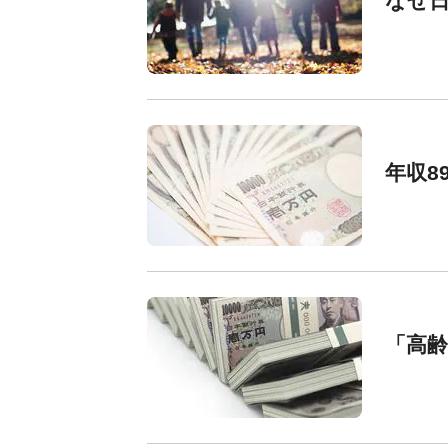
なぜ
年収8
「高