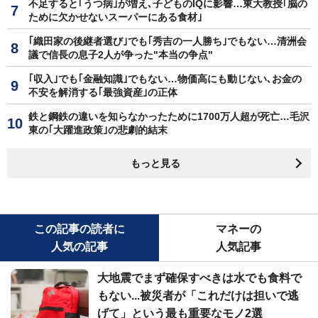
不足すると｢うつ病｣が増え､子どものIQに影響…東大教授｢脳の
ために欠かせないスーパーにある食材｣
｢織田家の後継者選び｣でも｢秀吉の一人勝ち｣でもない…清洲会
議で信長の息子2人が争った"本当の争点"
｢収入｣でも｢金融知識｣でもない…物価高にも動じない､お金の
不安を解消する｢最強資産｣の正体
鉄と鋼鉄の違いを知らなかったために1700万人超が死亡…毛沢
東の｢大躍進政策｣の悲劇的結末
もっと見る
この記事の読者に
マネーの
人気の記事
人気記事
大地震でまず確保すべきは水でも食料で
もない...被災者が「これだけは担いで逃
げて」という最も重要なモノ2選