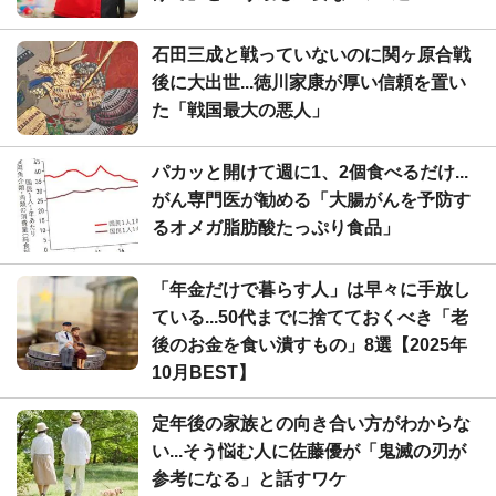
石田三成と戦っていないのに関ヶ原合戦
後に大出世...徳川家康が厚い信頼を置い
た「戦国最大の悪人」
パカッと開けて週に1、2個食べるだけ...
がん専門医が勧める「大腸がんを予防す
るオメガ脂肪酸たっぷり食品」
「年金だけで暮らす人」は早々に手放し
ている...50代までに捨てておくべき「老
後のお金を食い潰すもの」8選【2025年
10月BEST】
定年後の家族との向き合い方がわからな
い...そう悩む人に佐藤優が「鬼滅の刃が
参考になる」と話すワケ