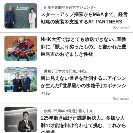
新規事業開発を経営アジェンダへ
スタートアップ探索からM&Aまで、経営
戦略の実装を支援するAT PARTNERS
Sponsored
NHK大河ではとても放送できない...宣教
師に「獣より劣ったもの」と書かれた豊
臣秀吉のおぞましき性欲
微粒子工学の専門家が解説
目に見えない世界を計測する…アイシン
が生んだ｢世界最小の水粒子｣のポテンシ
ャル
Sponsored
創業125周年の電通が描く未来
125年磨き続けた課題解決力。多様な人
財の才能を掛け合わせて挑む、これから
の電通