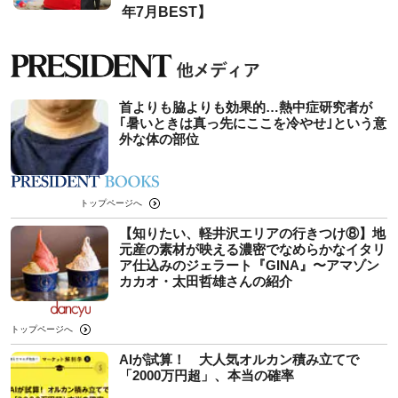
年7月BEST】
首よりも脇よりも効果的…熱中症研究者が
｢暑いときは真っ先にここを冷やせ｣という意
外な体の部位
トップページへ
【知りたい、軽井沢エリアの行きつけ⑧】地
元産の素材が映える濃密でなめらかなイタリ
ア仕込みのジェラート『GINA』〜アマゾン
カカオ・太田哲雄さんの紹介
トップページへ
AIが試算！ 大人気オルカン積み立てで
「2000万円超」、本当の確率