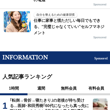
Sponsored
自分を整えるための健康習慣
仕事に家事と慌ただしい毎日でもでき
る、“完璧じゃなくていい”セルフマネジ
メント
Sponsored
INFORMATION
Sponsored
人気記事ランキング
1時間
週間
無料会員
有料会員
｢転倒→骨折→寝たきり｣の老後が待ち受け
る…医師･和田秀樹｢60代になったら真っ先に