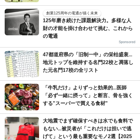
創業125周年の電通が描く未来
125年磨き続けた課題解決力。多様な人
財の才能を掛け合わせて挑む、これから
の電通
Sponsored
47都道府県の「旧制一中」の栄枯盛衰...
地元トップを維持する名門22校と凋落し
た元名門17校の全リスト
「牛乳だけ」よりずっと効果的...医師
「必ず一緒に摂って」と断言、骨を強く
する"スーパーで買える食材"
大地震でまず確保すべきは水でも食料で
もない...被災者が「これだけは担いで逃
げて」という最も重要なモノ2選【2025