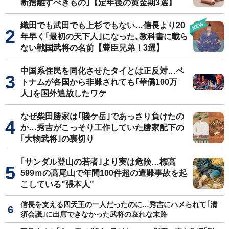
断捨離すべきもの｣【定年後の黄金期3選】
織田でも武田でも上杉でもない…信長より20
年早く｢最初の天下人｣になった､教科書に載ら
ない戦国武将の名前【豊臣兄弟！3選】
中国系住民を同化させたタイとは正反対…ベ
トナムが各国から非難されても｢華僑100万
人｣を国外追放したワケ
なぜ柴田勝家は｢賤ケ岳｣であっさり負けたの
か…秀吉がこっそり工作していた勝家配下の
｢大物武将｣の裏切り
｢サンダル登山の若者｣より実は危険…標高
599ｍの高尾山で年間100件超の遭難事故を起
こしている"張本人"
信長を支える四天王の一人だったのに…秀吉にハメられて｢清
須会議｣に出席できなかった武将の哀れな末路