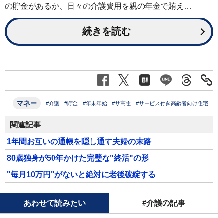
の貯金があるか、日々の介護費用を親の年金で賄え…
続きを読む
マネー
#介護
#貯金
#年末年始
#サ高住
#サービス付き高齢者向け住宅
関連記事
1年間お互いの通帳を隠し通す夫婦の末路
80歳独身が50年かけた完璧な"終活"の形
"毎月10万円"がないと絶対に老後破綻する
あわせて読みたい
#介護の記事