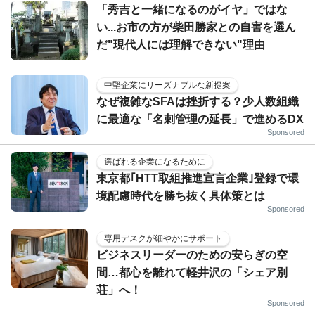
「秀吉と一緒になるのがイヤ」ではな
い...お市の方が柴田勝家との自害を選ん
だ"現代人には理解できない"理由
中堅企業にリーズナブルな新提案
なぜ複雑なSFAは挫折する？少人数組織
に最適な「名刺管理の延長」で進めるDX
Sponsored
選ばれる企業になるために
東京都｢HTT取組推進宣言企業｣登録で環
境配慮時代を勝ち抜く具体策とは
Sponsored
専用デスクが細やかにサポート
ビジネスリーダーのための安らぎの空
間…都心を離れて軽井沢の「シェア別
荘」へ！
Sponsored