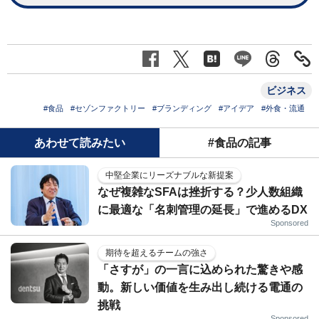
ビジネス
#食品
#セゾンファクトリー
#ブランディング
#アイデア
#外食・流通
あわせて読みたい
#食品の記事
中堅企業にリーズナブルな新提案
なぜ複雑なSFAは挫折する？少人数組織
に最適な「名刺管理の延長」で進めるDX
Sponsored
期待を超えるチームの強さ
「さすが」の一言に込められた驚きや感
動。新しい価値を生み出し続ける電通の
挑戦
Sponsored