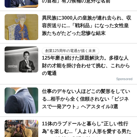
の首相」有力候補の意外な名前
異民族に3000人の皇族が連れ去られ、収
容所送りに...「戦利品」になった女性皇
族たちがたどった悲惨な結末
創業125周年の電通が描く未来
125年磨き続けた課題解決力。多様な人
財の才能を掛け合わせて挑む、これから
の電通
Sponsored
仕事のデキない人ほどこの髪形をしてい
る...相手から全く信頼されない「ビジネ
スで一発アウト」ヘアスタイル3選
11体のラブドールと暮らし"正しい性行
為"を楽しむ...「人より人形を愛する男た