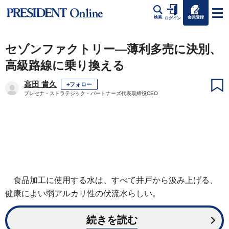
会員登録
検索
ログイン
セゾンファクトリー―薄利多売に決別、
高級路線に乗り換える
高田 貴久
+フォロー
プレセナ・ストラテジック・パートナーズ代表取締役CEO
食品加工に使用する水は、すべて井戸から汲み上げる、
健康によい弱アルカリ性の伏流水らしい。
続きを読む