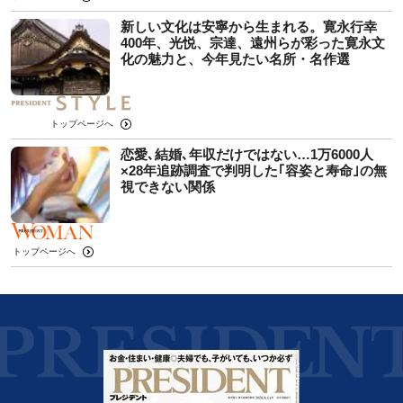
新しい文化は安寧から生まれる。寛永行幸
400年、光悦、宗達、遠州らが彩った寛永文
化の魅力と、今年見たい名所・名作選
トップページへ
恋愛､結婚､年収だけではない…1万6000人
×28年追跡調査で判明した｢容姿と寿命｣の無
視できない関係
トップページへ