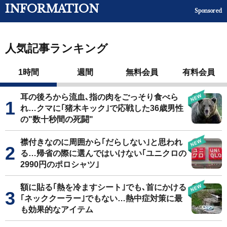
INFORMATION
Sponsored
人気記事ランキング
1時間
週間
無料会員
有料会員
耳の後ろから流血､指の肉をごっそり食べら
れ…クマに｢猪木キック｣で応戦した36歳男性
の"数十秒間の死闘"
襟付きなのに周囲から｢だらしない｣と思われ
る…帰省の際に選んではいけない｢ユニクロの
2990円のポロシャツ｣
額に貼る｢熱を冷ますシート｣でも､首にかける
｢ネッククーラー｣でもない…熱中症対策に最
も効果的なアイテム