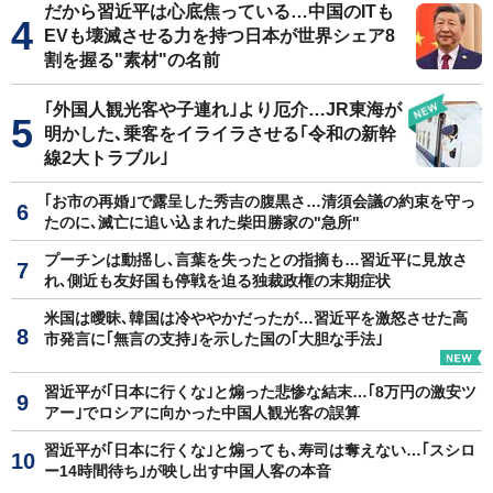
だから習近平は心底焦っている…中国のITも
EVも壊滅させる力を持つ日本が世界シェア8
割を握る"素材"の名前
｢外国人観光客や子連れ｣より厄介…JR東海が
明かした､乗客をイライラさせる｢令和の新幹
線2大トラブル｣
｢お市の再婚｣で露呈した秀吉の腹黒さ…清須会議の約束を守っ
たのに､滅亡に追い込まれた柴田勝家の"急所"
プーチンは動揺し､言葉を失ったとの指摘も…習近平に見放さ
れ､側近も友好国も停戦を迫る独裁政権の末期症状
米国は曖昧､韓国は冷ややかだったが…習近平を激怒させた高
市発言に｢無言の支持｣を示した国の｢大胆な手法｣
習近平が｢日本に行くな｣と煽った悲惨な結末…｢8万円の激安ツ
アー｣でロシアに向かった中国人観光客の誤算
習近平が｢日本に行くな｣と煽っても､寿司は奪えない…｢スシロ
ー14時間待ち｣が映し出す中国人客の本音