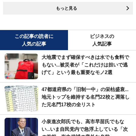
もっと見る
この記事の読者に
ビジネスの
人気の記事
人気記事
大地震でまず確保すべきは水でも食料で
もない...被災者が「これだけは担いで逃
げて」という最も重要なモノ2選
47都道府県の「旧制一中」の栄枯盛衰...
地元トップを維持する名門22校と凋落し
た元名門17校の全リスト
小泉進次郎氏でも、高市早苗氏でもな
い...いま自民党内で急浮上している「次