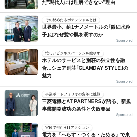
だ"現代人には理解できない"理由
その秘めたるポテンシャルとは
世界最小、約1ナノメートルの｢微細水粒
子｣はなぜ髪や肌を潤すのか
Sponsored
忙しいビジネスパーソンを癒やす
ホテルのサービスと別荘の独立性を融
合…シェア別荘｢GLAMDAY STYLE｣の
魅力
Sponsored
事業ポートフォリオの変革に挑戦
三菱電機とAT PARTNERSが語る、新規
事業開発成功の条件と失敗要因
Sponsored
官民で挑むHTTアクション
電力を「へらす・つくる・ためる」で東