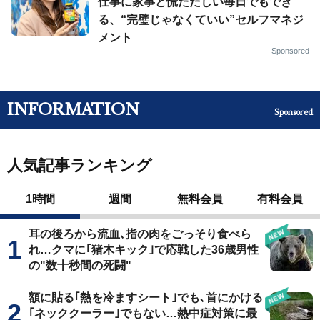
仕事に家事と慌ただしい毎日でもでき
る、“完璧じゃなくていい”セルフマネジ
メント
Sponsored
INFORMATION
Sponsored
人気記事ランキング
1時間
週間
無料会員
有料会員
耳の後ろから流血､指の肉をごっそり食べら
れ…クマに｢猪木キック｣で応戦した36歳男性
の"数十秒間の死闘"
額に貼る｢熱を冷ますシート｣でも､首にかける
｢ネッククーラー｣でもない…熱中症対策に最