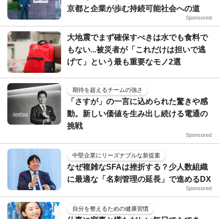
京都と企業が歩む持続可能社会への道
Sponsored
大地震でまず確保すべきは水でも食料で
もない...被災者が「これだけは担いで逃
げて」という最も重要なモノ2選
期待を超えるチームの強さ
「さすが」の一言に込められた驚きや感
動。新しい価値を生み出し続ける電通の
挑戦
Sponsored
中堅企業にリーズナブルな新提案
なぜ複雑なSFAは挫折する？少人数組織
に最適な「名刺管理の延長」で進めるDX
Sponsored
自分を整えるための健康習慣