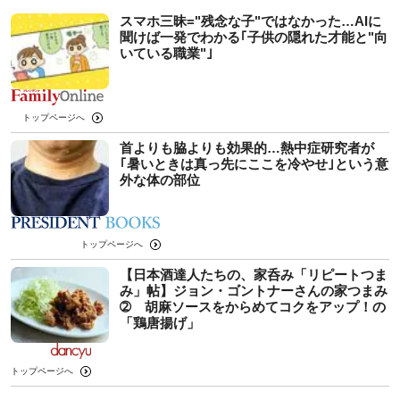
スマホ三昧="残念な子"ではなかった…AIに
聞けば一発でわかる｢子供の隠れた才能と"向
いている職業"｣
トップページへ
首よりも脇よりも効果的…熱中症研究者が
｢暑いときは真っ先にここを冷やせ｣という意
外な体の部位
トップページへ
【日本酒達人たちの、家呑み「リピートつま
み」帖】ジョン・ゴントナーさんの家つまみ
➁ 胡麻ソースをからめてコクをアップ！の
「鶏唐揚げ」
トップページへ