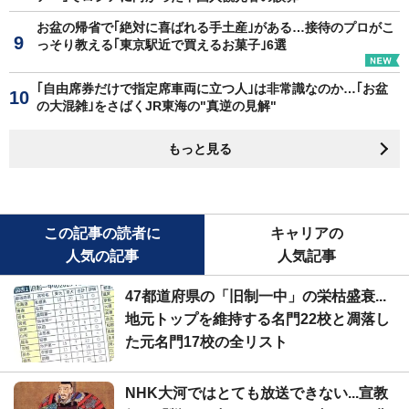
お盆の帰省で｢絶対に喜ばれる手土産｣がある…接待のプロがこ
っそり教える｢東京駅近で買えるお菓子｣6選
｢自由席券だけで指定席車両に立つ人｣は非常識なのか…｢お盆
の大混雑｣をさばくJR東海の"真逆の見解"
もっと見る
この記事の読者に
キャリアの
人気の記事
人気記事
47都道府県の「旧制一中」の栄枯盛衰...
地元トップを維持する名門22校と凋落し
た元名門17校の全リスト
NHK大河ではとても放送できない...宣教