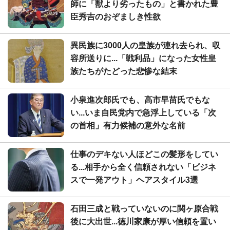
師に「獣より劣ったもの」と書かれた豊
臣秀吉のおぞましき性欲
異民族に3000人の皇族が連れ去られ、収
容所送りに...「戦利品」になった女性皇
族たちがたどった悲惨な結末
小泉進次郎氏でも、高市早苗氏でもな
い...いま自民党内で急浮上している「次
の首相」有力候補の意外な名前
仕事のデキない人ほどこの髪形をしてい
る...相手から全く信頼されない「ビジネ
スで一発アウト」ヘアスタイル3選
石田三成と戦っていないのに関ヶ原合戦
後に大出世...徳川家康が厚い信頼を置い