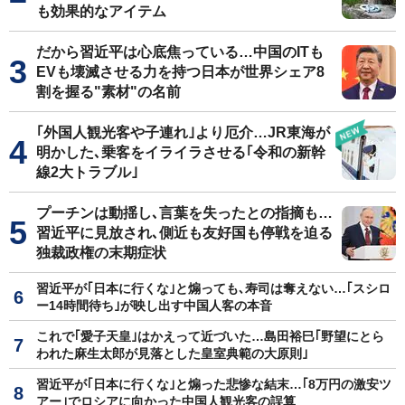
も効果的なアイテム
だから習近平は心底焦っている…中国のITも
EVも壊滅させる力を持つ日本が世界シェア8
割を握る"素材"の名前
｢外国人観光客や子連れ｣より厄介…JR東海が
明かした､乗客をイライラさせる｢令和の新幹
線2大トラブル｣
プーチンは動揺し､言葉を失ったとの指摘も…
習近平に見放され､側近も友好国も停戦を迫る
独裁政権の末期症状
習近平が｢日本に行くな｣と煽っても､寿司は奪えない…｢スシロ
ー14時間待ち｣が映し出す中国人客の本音
これで｢愛子天皇｣はかえって近づいた…島田裕巳｢野望にとら
われた麻生太郎が見落とした皇室典範の大原則｣
習近平が｢日本に行くな｣と煽った悲惨な結末…｢8万円の激安ツ
アー｣でロシアに向かった中国人観光客の誤算