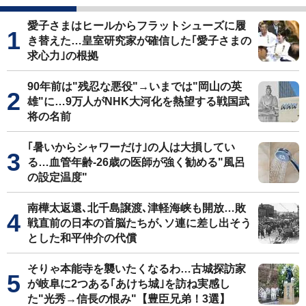
愛子さまはヒールからフラットシューズに履
き替えた…皇室研究家が確信した｢愛子さまの
求心力｣の根拠
90年前は"残忍な悪役"→いまでは"岡山の英
雄"に…9万人がNHK大河化を熱望する戦国武
将の名前
｢暑いからシャワーだけ｣の人は大損してい
る…血管年齢-26歳の医師が強く勧める"風呂
の設定温度"
南樺太返還､北千島譲渡､津軽海峡も開放…敗
戦直前の日本の首脳たちが､ソ連に差し出そう
とした和平仲介の代償
そりゃ本能寺を襲いたくなるわ…古城探訪家
が岐阜に2つある｢あけち城｣を訪ね実感し
た"光秀→信長の恨み"【豊臣兄弟！3選】