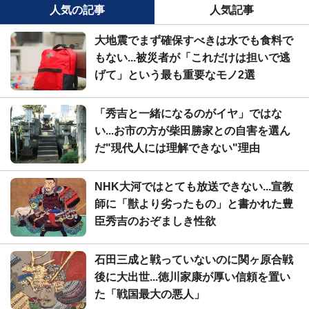
人気の記事
人気記事
大地震でまず確保すべきは水でも食料で
もない...被災者が「これだけは担いで逃
げて」という最も重要なモノ2選
「秀吉と一緒になるのがイヤ」ではな
い...お市の方が柴田勝家との自害を選ん
だ"現代人には理解できない"理由
NHK大河ではとても放送できない...宣教
師に「獣より劣ったもの」と書かれた豊
臣秀吉のおぞましき性欲
石田三成と戦っていないのに関ヶ原合戦
後に大出世...徳川家康が厚い信頼を置い
た「戦国最大の悪人」