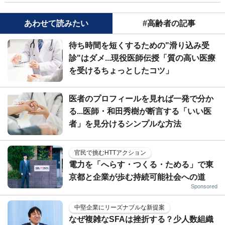
あわせて読みたい
#高齢者の記事
待ち時間を短くするための"滑り込み受
診"はダメ...現役医師伝授「質の高い医療
を受けるちょっとしたコツ」
医者のプロフィールを見れば一発で分か
る...医師・和田秀樹が断言する「いい医
者」を見分けるシンプルな方法
官民で挑むHTTアクション
電力を「へらす・つくる・ためる」で東
京都と企業が歩む持続可能社会への道
Sponsored
中堅企業にリーズナブルな新提案
なぜ複雑なSFAは挫折する？少人数組織