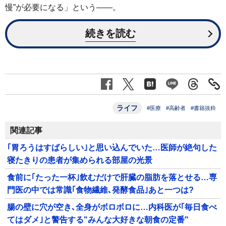
慢”が必要になる」という――。
続きを読む
ライフ
#医療
#高齢者
#書籍抜粋
関連記事
｢胃ろうはすばらしい｣と思い込んでいた…医師が絶句した
寝たきりの患者が集められる部屋の光景
食前に｢たった一杯｣飲むだけで肝臓の脂肪を落とせる…専
門医の中では常識｢食物繊維､発酵食品｣あと一つは?
腸の壁に穴が空き､全身がボロボロに…内科医が｢毎日食べ
てはダメ｣と警告する"みんな大好きな朝食の定番"