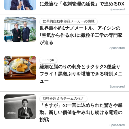
に最適な「名刺管理の延長」で進めるDX
Sponsored
世界的自動車部品メーカーの挑戦
世界最小約1ナノメートル、アイシンの
｢空気から作る水｣に微粒子工学の専門家
が迫る
Sponsored
dancyu
繊細な脂のりの刺身とサクサク3種盛り
フライ！黒瀬ぶりを堪能できる特別メニ
ュー
Sponsored
期待を超えるチームの強さ
「さすが」の一言に込められた驚きや感
動。新しい価値を生み出し続ける電通の
挑戦
Sponsored