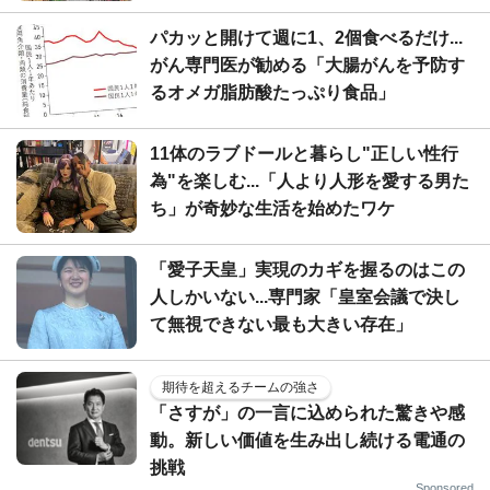
パカッと開けて週に1、2個食べるだけ...
がん専門医が勧める「大腸がんを予防す
るオメガ脂肪酸たっぷり食品」
11体のラブドールと暮らし"正しい性行
為"を楽しむ...「人より人形を愛する男た
ち」が奇妙な生活を始めたワケ
「愛子天皇」実現のカギを握るのはこの
人しかいない...専門家「皇室会議で決し
て無視できない最も大きい存在」
期待を超えるチームの強さ
「さすが」の一言に込められた驚きや感
動。新しい価値を生み出し続ける電通の
挑戦
Sponsored