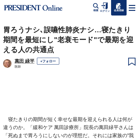
会員登録
検索
ログイン
胃ろうナシ､誤嚥性肺炎ナシ…寝たきり
期間を最短にし"老衰モード"で最期を迎
える人の共通点
萬田 緑平
+フォロー
医師
寝たきりの期間が短く幸せな最期を迎えられる人は何が
違うのか。「緩和ケア 萬田診療所」院長の萬田緑平さんは
「死ぬまで胃ろうにしないのが理想だ。それには家族の“我