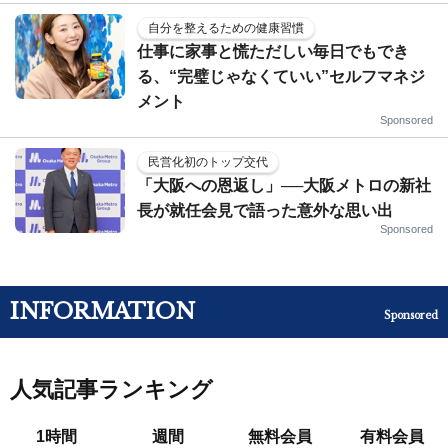
自分を整えるための健康習慣
仕事に家事と慌ただしい毎日でもでき
る、“完璧じゃなくていい”セルフマネジ
メント
Sponsored
民営化初のトップ交代
「大阪への恩返し」──大阪メトロの新社
長が就任会見で語った意外な思い出
Sponsored
INFORMATION
Sponsored
人気記事ランキング
1時間
週間
無料会員
有料会員