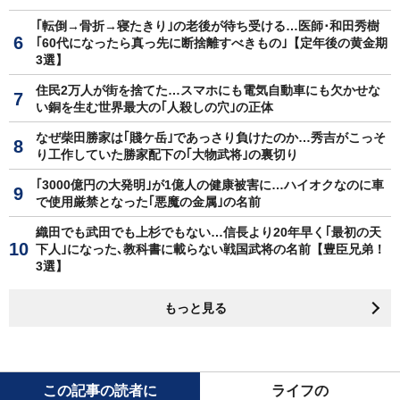
｢転倒→骨折→寝たきり｣の老後が待ち受ける…医師･和田秀樹
｢60代になったら真っ先に断捨離すべきもの｣【定年後の黄金期
3選】
住民2万人が街を捨てた…スマホにも電気自動車にも欠かせな
い銅を生む世界最大の｢人殺しの穴｣の正体
なぜ柴田勝家は｢賤ケ岳｣であっさり負けたのか…秀吉がこっそ
り工作していた勝家配下の｢大物武将｣の裏切り
｢3000億円の大発明｣が1億人の健康被害に…ハイオクなのに車
で使用厳禁となった｢悪魔の金属｣の名前
織田でも武田でも上杉でもない…信長より20年早く｢最初の天
下人｣になった､教科書に載らない戦国武将の名前【豊臣兄弟！
3選】
もっと見る
この記事の読者に
ライフの